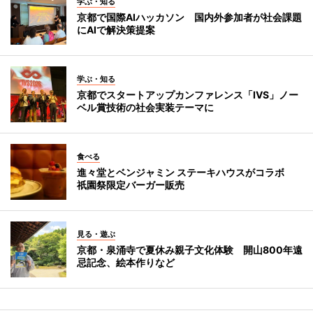
学ぶ・知る
京都で国際AIハッカソン 国内外参加者が社会課題
にAIで解決策提案
学ぶ・知る
京都でスタートアップカンファレンス「IVS」ノー
ベル賞技術の社会実装テーマに
食べる
進々堂とベンジャミン ステーキハウスがコラボ
祇園祭限定バーガー販売
見る・遊ぶ
京都・泉涌寺で夏休み親子文化体験 開山800年遠
忌記念、絵本作りなど