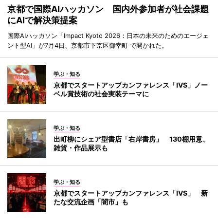
京都で国際AIハッカソン 国内外参加者が社会課題
にAIで解決策提案
国際AIハッカソン「Impact Kyoto 2026：日本の未来のためのエージェ
ント型AI」が7月4日、京都市下京区御幸町 で開かれた。
学ぶ・知る
京都でスタートアップカンファレンス「IVS」ノー
ベル賞技術の社会実装テーマに
学ぶ・知る
出町柳にシェア型書店「右岸書房」 130棚用意、
雑貨・作品展示も
学ぶ・知る
京都でスタートアップカンファレンス「IVS」 新
たな交流企画「闇市」も