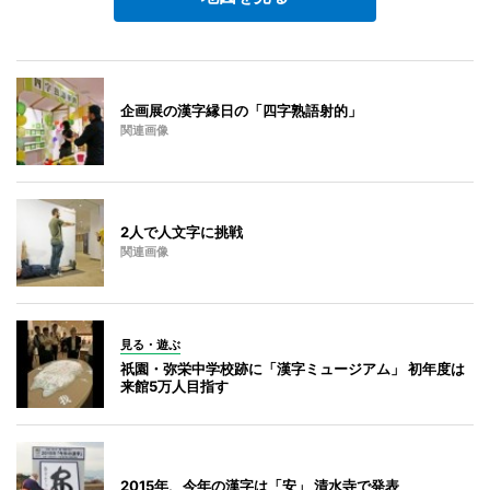
企画展の漢字縁日の「四字熟語射的」
関連画像
2人で人文字に挑戦
関連画像
見る・遊ぶ
祇園・弥栄中学校跡に「漢字ミュージアム」 初年度は
来館5万人目指す
2015年、今年の漢字は「安」 清水寺で発表