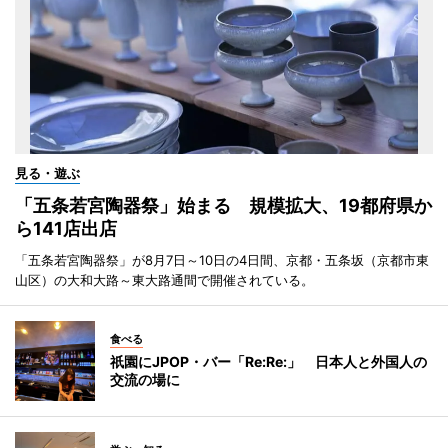
見る・遊ぶ
「五条若宮陶器祭」始まる 規模拡大、19都府県か
ら141店出店
「五条若宮陶器祭」が8月7日～10日の4日間、京都・五条坂（京都市東
山区）の大和大路～東大路通間で開催されている。
食べる
祇園にJPOP・バー「Re:Re:」 日本人と外国人の
交流の場に