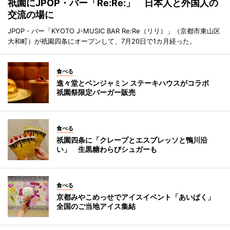
祇園にJPOP・バー「Re:Re:」 日本人と外国人の
交流の場に
JPOP・バー「KYOTO J-MUSIC BAR Re:Re（リリ）」（京都市東山区
大和町）が祇園四条にオープンして、7月20日で1カ月経った。
食べる
進々堂とベンジャミン ステーキハウスがコラボ
祇園祭限定バーガー販売
食べる
祇園四条に「クレープとエスプレッソと鴨川沿
い」 生黒糖わらびシュガーも
食べる
京都みやこめっせでアイスイベント「あいぱく」
全国のご当地アイス集結