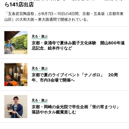
ら141店出店
「五条若宮陶器祭」が8月7日～10日の4日間、京都・五条坂（京都市東
山区）の大和大路～東大路通間で開催されている。
見る・遊ぶ
京都・泉涌寺で夏休み親子文化体験 開山800年遠
忌記念、絵本作りなど
見る・遊ぶ
京都で夏のライブイベント「ナノボロ」 20周
年、市内3会場で開催へ
見る・遊ぶ
京都・岡崎の金光院で学生企画「蛍の宵まつり」
落語やホタル鑑賞楽しむ