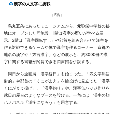
漢字の人文字に挑戦
［広告］
烏丸五条にあったミュージアムから、元弥栄中学校の跡
地にオープンした同施設。1階は漢字の歴史が学べる展
示、2階は「漢字回転すし」や部首を組み合わせて漢字を
作る対戦できるゲームや体で漢字を作るコーナー、京都の
地名の漢字や「方言漢字」などの展示と、約3000冊の漢
字に関する書籍が閲覧できる図書館を併設する。
同日から企画展「漢字縁日」も始まった。「四文字熟語
射的」や部首の「くにがまえ」を輪投げに見立てた「漢字
くにがまえ投げ」、「漢字釣り」や、漢字缶バッジ作りを
縁日の屋台のようなブースを設ける。一角には、漢字の顔
ハメパネル「漢字になろう」も用意する。