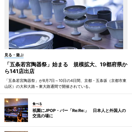
見る・遊ぶ
「五条若宮陶器祭」始まる 規模拡大、19都府県か
ら141店出店
「五条若宮陶器祭」が8月7日～10日の4日間、京都・五条坂（京都市東
山区）の大和大路～東大路通間で開催されている。
食べる
祇園にJPOP・バー「Re:Re:」 日本人と外国人の
交流の場に