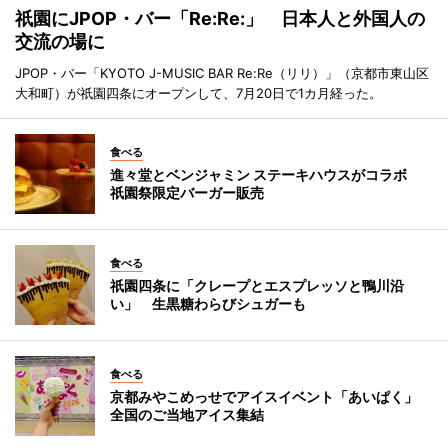
祇園にJPOP・バー「Re:Re:」 日本人と外国人の
交流の場に
JPOP・バー「KYOTO J-MUSIC BAR Re:Re（リリ）」（京都市東山区
大和町）が祇園四条にオープンして、7月20日で1カ月経った。
食べる
進々堂とベンジャミン ステーキハウスがコラボ
祇園祭限定バーガー販売
食べる
祇園四条に「クレープとエスプレッソと鴨川沿
い」 生黒糖わらびシュガーも
食べる
京都みやこめっせでアイスイベント「あいぱく」
全国のご当地アイス集結