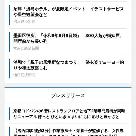
沼津「淡島ホテル」が夏限定イベント イラストサービス
や星空観望会など
沼津経済新聞
墨田区役所、「令和8年8月8日婚」 300人超が婚姻届、
開庁前から長い列
すみだ経済新聞
浦和で「親子の居場所なつまつり」 浴衣姿でヨーヨー釣
りや和太鼓楽しむ
浦和経済新聞
プレスリリース
京都ヨドバシの6階レストランフロアと地下2階専門店街が同時
リニューアル ほっと ひといき × まいにちに 彩りと豊かさと
【洛西口駅 徒歩3分】作業療法士・栄養士が監修する、女性専