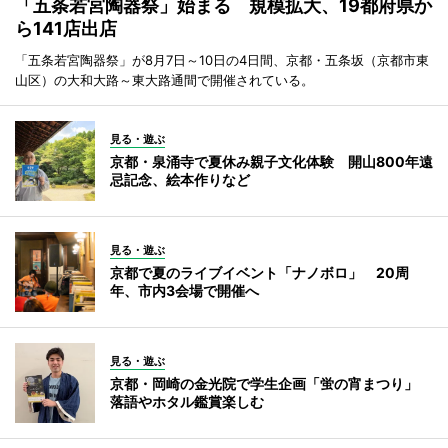
「五条若宮陶器祭」始まる 規模拡大、19都府県か
ら141店出店
「五条若宮陶器祭」が8月7日～10日の4日間、京都・五条坂（京都市東
山区）の大和大路～東大路通間で開催されている。
見る・遊ぶ
京都・泉涌寺で夏休み親子文化体験 開山800年遠
忌記念、絵本作りなど
見る・遊ぶ
京都で夏のライブイベント「ナノボロ」 20周
年、市内3会場で開催へ
見る・遊ぶ
京都・岡崎の金光院で学生企画「蛍の宵まつり」
落語やホタル鑑賞楽しむ