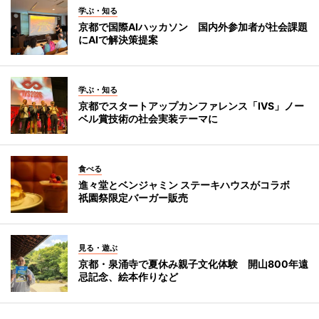
学ぶ・知る
京都で国際AIハッカソン 国内外参加者が社会課題
にAIで解決策提案
学ぶ・知る
京都でスタートアップカンファレンス「IVS」ノー
ベル賞技術の社会実装テーマに
食べる
進々堂とベンジャミン ステーキハウスがコラボ
祇園祭限定バーガー販売
見る・遊ぶ
京都・泉涌寺で夏休み親子文化体験 開山800年遠
忌記念、絵本作りなど