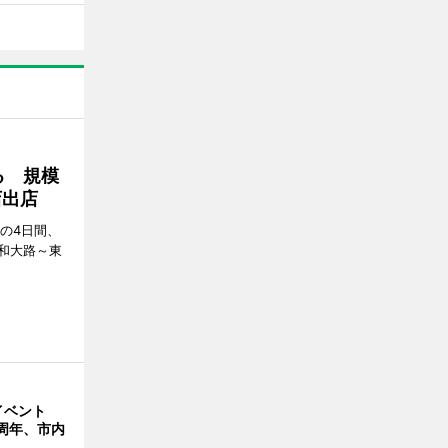
る 規模
店出店
日の4日間、
和大路～東
イベント
周年、市内