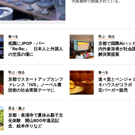
大路通間で開催されている。
食べる
学ぶ・知る
祇園にJPOP・バー
京都で国際AIハッ
「Re:Re:」 日本人と外国人
内外参加者が社会課
の交流の場に
解決策提案
学ぶ・知る
食べる
京都でスタートアップカンフ
進々堂とベンジャミ
ァレンス「IVS」ノーベル賞
キハウスがコラボ
技術の社会実装テーマに
定バーガー販売
見る・遊ぶ
京都・泉涌寺で夏休み親子文
化体験 開山800年遠忌記
念、絵本作りなど