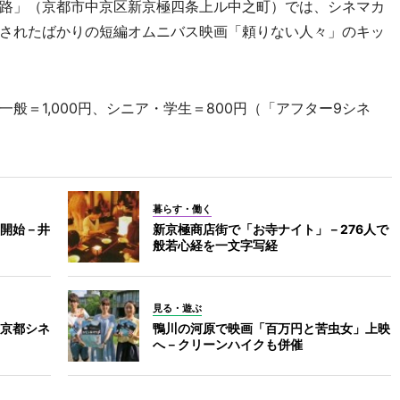
路」（京都市中京区新京極四条上ル中之町）では、シネマカ
されたばかりの短編オムニバス映画「頼りない人々」のキッ
＝1,000円、シニア・学生＝800円（「アフター9シネ
暮らす・働く
開始－井
新京極商店街で「お寺ナイト」－276人で
般若心経を一文字写経
見る・遊ぶ
京都シネ
鴨川の河原で映画「百万円と苦虫女」上映
へ－クリーンハイクも併催