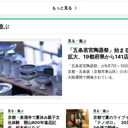
もっと見る
遊ぶ
見る・遊ぶ
「五条若宮陶器祭」始ま
拡大、19都府県から141
「五条若宮陶器祭」が8月7日～10
京都・五条坂（京都市東山区）の大
大路通間で開催されている。
見る・遊ぶ
見る・遊ぶ
京都・泉涌寺で夏休み親子文
京都で夏のライブ
化体験 開山800年遠忌記
「ナノボロ」 20
念、絵本作りなど
3会場で開催へ