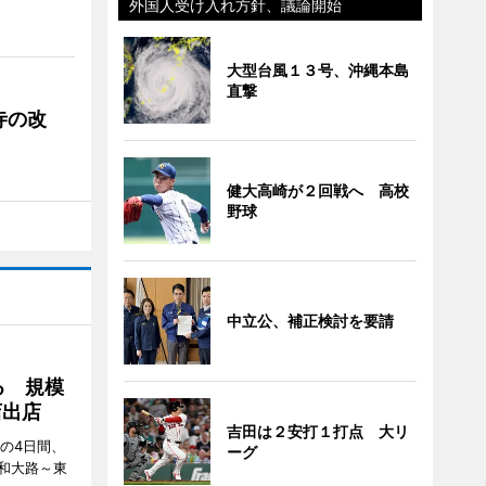
外国人受け入れ方針、議論開始
大型台風１３号、沖縄本島
直撃
寺の改
健大高崎が２回戦へ 高校
野球
中立公、補正検討を要請
る 規模
店出店
吉田は２安打１打点 大リ
日の4日間、
ーグ
和大路～東