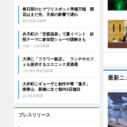
春日部のヒマワリスポット準備万端 開
花はまだ先、天候の影響で遅れ
春日部経済新聞
弁天町の「空庭温泉」で夏イベント 妖
怪テーマに参加型ショーや謎解きも
大阪ベイ経済新聞
大津に「フラワー飯店」 ランチやカフ
ェも提供するエスニック居酒屋
びわ湖大津経済新聞
最新ニ
大井町にギョーザと創作中華「蓮月」
南青山、新橋に次ぐ都内3店舗目
品川経済新聞
プレスリリース