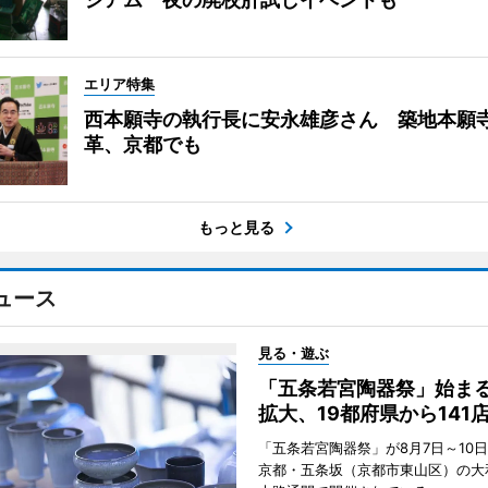
エリア特集
西本願寺の執行長に安永雄彦さん 築地本願
革、京都でも
もっと見る
ュース
見る・遊ぶ
「五条若宮陶器祭」始ま
拡大、19都府県から141
「五条若宮陶器祭」が8月7日～10
京都・五条坂（京都市東山区）の大