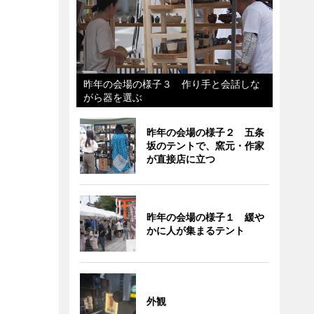
昨年の会場の様子３ 作り手と会話しな
がら器を選ぶ
昨年の会場の様子２ 五条
坂のテントで、窯元・作家
が直接店に立つ
昨年の会場の様子１ 緩や
かに人が集まるテント
外観