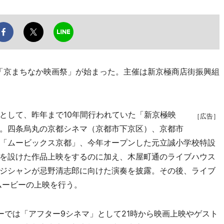
「京まちなか映画祭」が始まった。主催は新京極商店街振興組
して、昨年まで10年間行われていた「新京極映
［広告］
。四条烏丸の京都シネマ（京都市下京区）、京都市
「ムービックス京都」、今年オープンした元立誠小学校特設
を設けた作品上映をするのに加え、木屋町通のライブハウス
ジシャンが忌野清志郎に向けた演奏を披露。その後、ライブ
ムービーの上映を行う。
では「アフター9シネマ」として21時から映画上映やゲスト