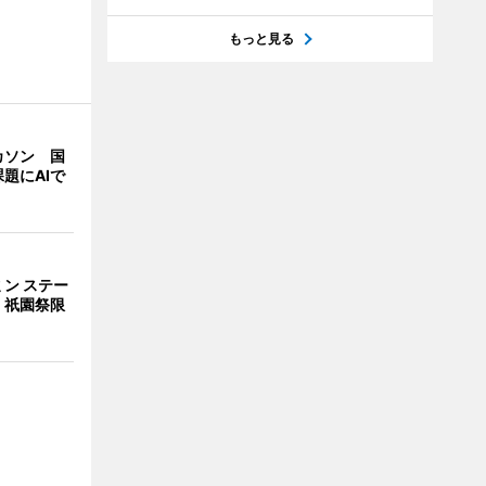
もっと見る
カソン 国
題にAIで
ン ステー
 祇園祭限