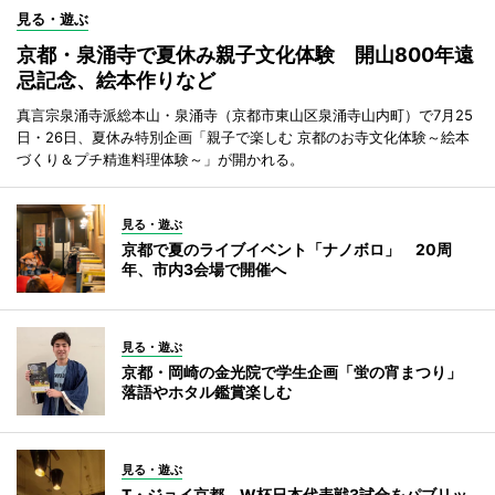
見る・遊ぶ
京都・泉涌寺で夏休み親子文化体験 開山800年遠
忌記念、絵本作りなど
真言宗泉涌寺派総本山・泉涌寺（京都市東山区泉涌寺山内町）で7月25
日・26日、夏休み特別企画「親子で楽しむ 京都のお寺文化体験～絵本
づくり＆プチ精進料理体験～」が開かれる。
見る・遊ぶ
京都で夏のライブイベント「ナノボロ」 20周
年、市内3会場で開催へ
見る・遊ぶ
京都・岡崎の金光院で学生企画「蛍の宵まつり」
落語やホタル鑑賞楽しむ
見る・遊ぶ
T・ジョイ京都、W杯日本代表戦3試合をパブリッ