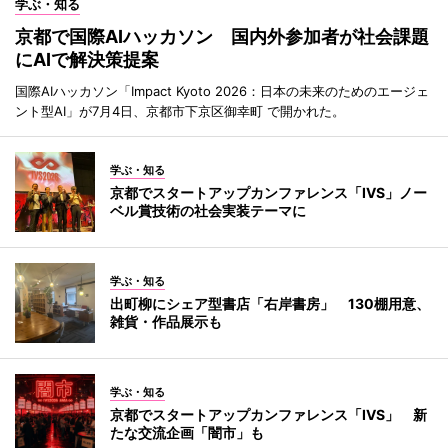
学ぶ・知る
京都で国際AIハッカソン 国内外参加者が社会課題
にAIで解決策提案
国際AIハッカソン「Impact Kyoto 2026：日本の未来のためのエージェ
ント型AI」が7月4日、京都市下京区御幸町 で開かれた。
学ぶ・知る
京都でスタートアップカンファレンス「IVS」ノー
ベル賞技術の社会実装テーマに
学ぶ・知る
出町柳にシェア型書店「右岸書房」 130棚用意、
雑貨・作品展示も
学ぶ・知る
京都でスタートアップカンファレンス「IVS」 新
たな交流企画「闇市」も