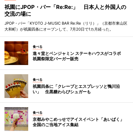
祇園にJPOP・バー「Re:Re:」 日本人と外国人の
交流の場に
JPOP・バー「KYOTO J-MUSIC BAR Re:Re（リリ）」（京都市東山区
大和町）が祇園四条にオープンして、7月20日で1カ月経った。
食べる
進々堂とベンジャミン ステーキハウスがコラボ
祇園祭限定バーガー販売
食べる
祇園四条に「クレープとエスプレッソと鴨川沿
い」 生黒糖わらびシュガーも
食べる
京都みやこめっせでアイスイベント「あいぱく」
全国のご当地アイス集結