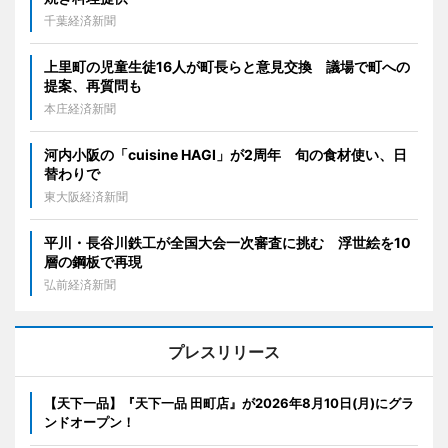
千葉経済新聞
上里町の児童生徒16人が町長らと意見交換 議場で町への
提案、再質問も
本庄経済新聞
河内小阪の「cuisine HAGI」が2周年 旬の食材使い、日
替わりで
東大阪経済新聞
平川・長谷川鉄工が全国大会一次審査に挑む 浮世絵を10
層の鋼板で再現
弘前経済新聞
プレスリリース
【天下一品】『天下一品 田町店』が2026年8月10日(月)にグラ
ンドオープン！