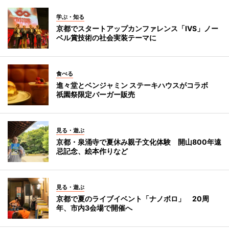
学ぶ・知る
京都でスタートアップカンファレンス「IVS」ノー
ベル賞技術の社会実装テーマに
食べる
進々堂とベンジャミン ステーキハウスがコラボ
祇園祭限定バーガー販売
見る・遊ぶ
京都・泉涌寺で夏休み親子文化体験 開山800年遠
忌記念、絵本作りなど
見る・遊ぶ
京都で夏のライブイベント「ナノボロ」 20周
年、市内3会場で開催へ