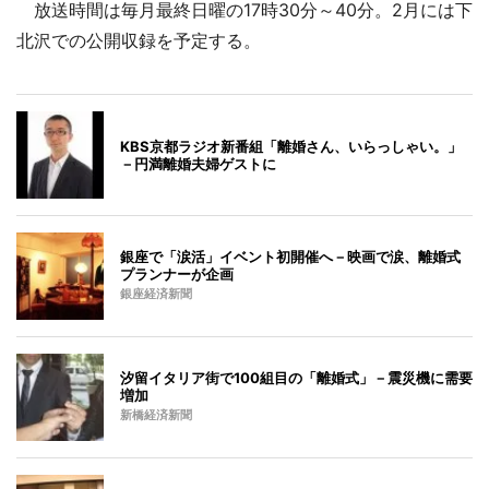
放送時間は毎月最終日曜の17時30分～40分。2月には下
北沢での公開収録を予定する。
KBS京都ラジオ新番組「離婚さん、いらっしゃい。」
－円満離婚夫婦ゲストに
銀座で「涙活」イベント初開催へ－映画で涙、離婚式
プランナーが企画
銀座経済新聞
汐留イタリア街で100組目の「離婚式」－震災機に需要
増加
新橋経済新聞