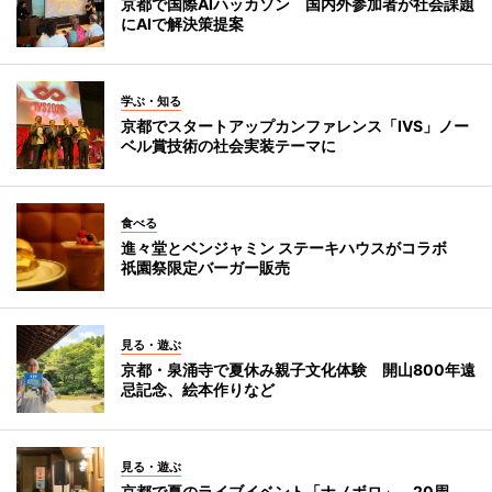
京都で国際AIハッカソン 国内外参加者が社会課題
にAIで解決策提案
学ぶ・知る
京都でスタートアップカンファレンス「IVS」ノー
ベル賞技術の社会実装テーマに
食べる
進々堂とベンジャミン ステーキハウスがコラボ
祇園祭限定バーガー販売
見る・遊ぶ
京都・泉涌寺で夏休み親子文化体験 開山800年遠
忌記念、絵本作りなど
見る・遊ぶ
京都で夏のライブイベント「ナノボロ」 20周