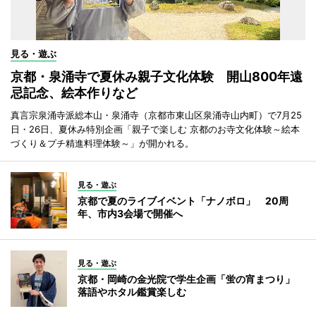
見る・遊ぶ
京都・泉涌寺で夏休み親子文化体験 開山800年遠
忌記念、絵本作りなど
真言宗泉涌寺派総本山・泉涌寺（京都市東山区泉涌寺山内町）で7月25
日・26日、夏休み特別企画「親子で楽しむ 京都のお寺文化体験～絵本
づくり＆プチ精進料理体験～」が開かれる。
見る・遊ぶ
京都で夏のライブイベント「ナノボロ」 20周
年、市内3会場で開催へ
見る・遊ぶ
京都・岡崎の金光院で学生企画「蛍の宵まつり」
落語やホタル鑑賞楽しむ