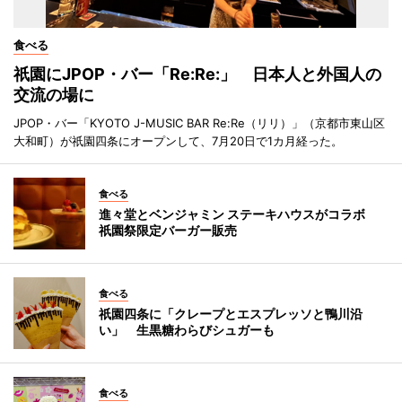
食べる
祇園にJPOP・バー「Re:Re:」 日本人と外国人の
交流の場に
JPOP・バー「KYOTO J-MUSIC BAR Re:Re（リリ）」（京都市東山区
大和町）が祇園四条にオープンして、7月20日で1カ月経った。
食べる
進々堂とベンジャミン ステーキハウスがコラボ
祇園祭限定バーガー販売
食べる
祇園四条に「クレープとエスプレッソと鴨川沿
い」 生黒糖わらびシュガーも
食べる