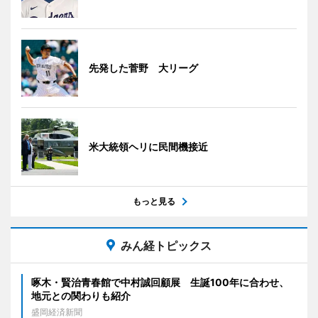
先発した菅野 大リーグ
米大統領ヘリに民間機接近
もっと見る
みん経トピックス
啄木・賢治青春館で中村誠回顧展 生誕100年に合わせ、
地元との関わりも紹介
盛岡経済新聞