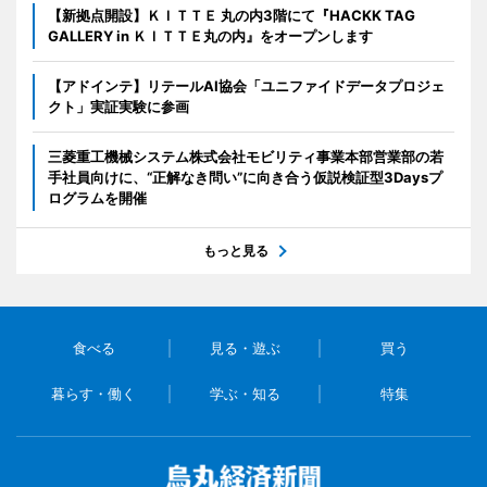
【新拠点開設】ＫＩＴＴＥ 丸の内3階にて『HACKK TAG
GALLERY in ＫＩＴＴＥ丸の内』をオープンします
【アドインテ】リテールAI協会「ユニファイドデータプロジェ
クト」実証実験に参画
三菱重工機械システム株式会社モビリティ事業本部営業部の若
手社員向けに、“正解なき問い”に向き合う仮説検証型3Daysプ
ログラムを開催
もっと見る
食べる
見る・遊ぶ
買う
暮らす・働く
学ぶ・知る
特集