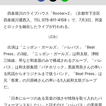
四条堀川のライブハウス「Rooter×2」（京都市下京区
四条堀川通西入、TEL
075-811-4159
）で、7月3日、邦楽
とロックを融合したライブが行われる。
［広告］
出演は「ニッポン・ガールズ」「ハレバス」「Beat
Press」の3組。「ニッポン・ガールズ」は和太鼓、津軽
三味線、琴など和楽器のみで構成されるグループ。「ハレ
バス」は和太鼓集団「バチホリック」黒坂周吾さんの率い
る民謡からオリジナルまで扱うバンド。「Beat Press」は
元「祭衆」の川原崎さんの率いる5人組和太鼓グループ
だ。
「日本にルーツのある音楽の強さや情熱を取り入れたパ
フォーマンスをしたい」と話すのは「ハレバス」の黒坂周