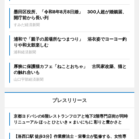
墨田区役所、「令和8年8月8日婚」 300人超が婚姻届、
開庁前から長い列
すみだ経済新聞
浦和で「親子の居場所なつまつり」 浴衣姿でヨーヨー釣
りや和太鼓楽しむ
浦和経済新聞
厚狭に保護猫カフェ「ねことおちゃ」 古民家改築、猫と
の触れ合いも
山口宇部経済新聞
プレスリリース
京都ヨドバシの6階レストランフロアと地下2階専門店街が同時
リニューアル ほっと ひといき × まいにちに 彩りと豊かさと
【洛西口駅 徒歩3分】作業療法士・栄養士が監修する、女性専