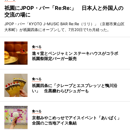
祇園にJPOP・バー「Re:Re:」 日本人と外国人の
交流の場に
JPOP・バー「KYOTO J-MUSIC BAR Re:Re（リリ）」（京都市東山区
大和町）が祇園四条にオープンして、7月20日で1カ月経った。
食べる
進々堂とベンジャミン ステーキハウスがコラボ
祇園祭限定バーガー販売
食べる
祇園四条に「クレープとエスプレッソと鴨川沿
い」 生黒糖わらびシュガーも
食べる
京都みやこめっせでアイスイベント「あいぱく」
全国のご当地アイス集結