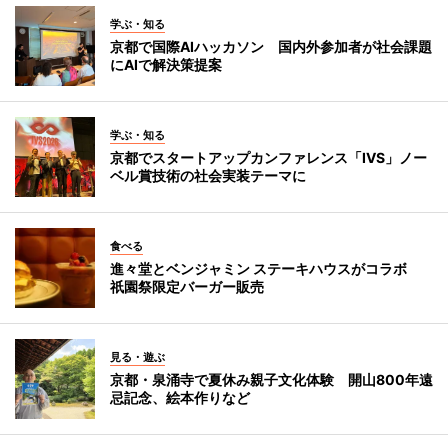
学ぶ・知る
京都で国際AIハッカソン 国内外参加者が社会課題
にAIで解決策提案
学ぶ・知る
京都でスタートアップカンファレンス「IVS」ノー
ベル賞技術の社会実装テーマに
食べる
進々堂とベンジャミン ステーキハウスがコラボ
祇園祭限定バーガー販売
見る・遊ぶ
京都・泉涌寺で夏休み親子文化体験 開山800年遠
忌記念、絵本作りなど