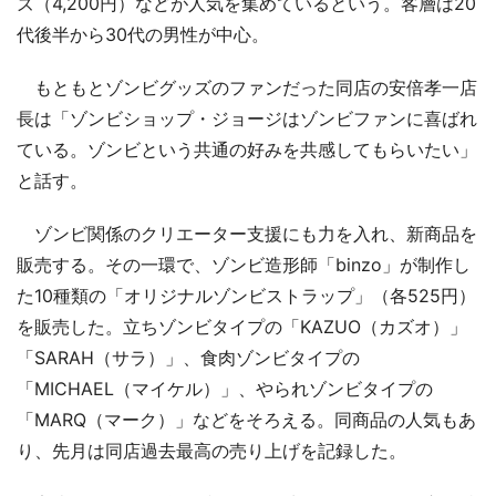
ズ（4,200円）などが人気を集めているという。客層は20
代後半から30代の男性が中心。
もともとゾンビグッズのファンだった同店の安倍孝一店
長は「ゾンビショップ・ジョージはゾンビファンに喜ばれ
ている。ゾンビという共通の好みを共感してもらいたい」
と話す。
ゾンビ関係のクリエーター支援にも力を入れ、新商品を
販売する。その一環で、ゾンビ造形師「binzo」が制作し
た10種類の「オリジナルゾンビストラップ」（各525円）
を販売した。立ちゾンビタイプの「KAZUO（カズオ）」
「SARAH（サラ）」、食肉ゾンビタイプの
「MICHAEL（マイケル）」、やられゾンビタイプの
「MARQ（マーク）」などをそろえる。同商品の人気もあ
り、先月は同店過去最高の売り上げを記録した。