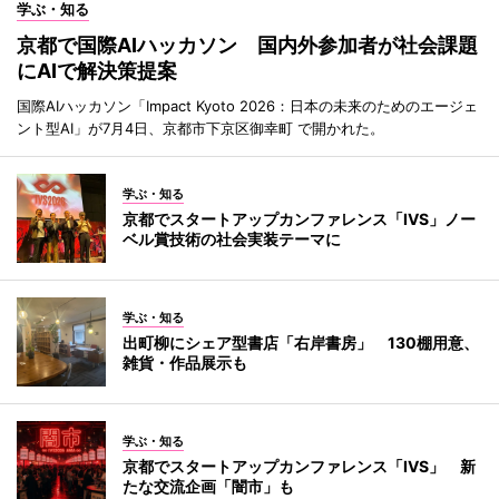
学ぶ・知る
京都で国際AIハッカソン 国内外参加者が社会課題
にAIで解決策提案
国際AIハッカソン「Impact Kyoto 2026：日本の未来のためのエージェ
ント型AI」が7月4日、京都市下京区御幸町 で開かれた。
学ぶ・知る
京都でスタートアップカンファレンス「IVS」ノー
ベル賞技術の社会実装テーマに
学ぶ・知る
出町柳にシェア型書店「右岸書房」 130棚用意、
雑貨・作品展示も
学ぶ・知る
京都でスタートアップカンファレンス「IVS」 新
たな交流企画「闇市」も