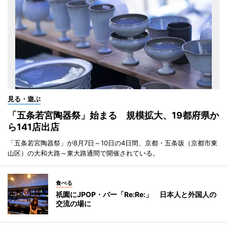
見る・遊ぶ
「五条若宮陶器祭」始まる 規模拡大、19都府県か
ら141店出店
「五条若宮陶器祭」が8月7日～10日の4日間、京都・五条坂（京都市東
山区）の大和大路～東大路通間で開催されている。
食べる
祇園にJPOP・バー「Re:Re:」 日本人と外国人の
交流の場に