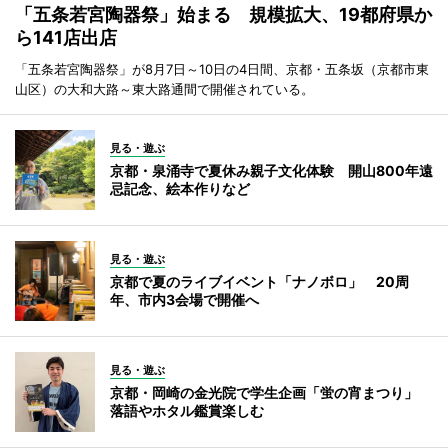
「五条若宮陶器祭」始まる 規模拡大、19都府県か
ら141店出店
「五条若宮陶器祭」が8月7日～10日の4日間、京都・五条坂（京都市東
山区）の大和大路～東大路通間で開催されている。
見る・遊ぶ
京都・泉涌寺で夏休み親子文化体験 開山800年遠
忌記念、絵本作りなど
見る・遊ぶ
京都で夏のライブイベント「ナノボロ」 20周
年、市内3会場で開催へ
見る・遊ぶ
京都・岡崎の金光院で学生企画「蛍の宵まつり」
落語やホタル鑑賞楽しむ