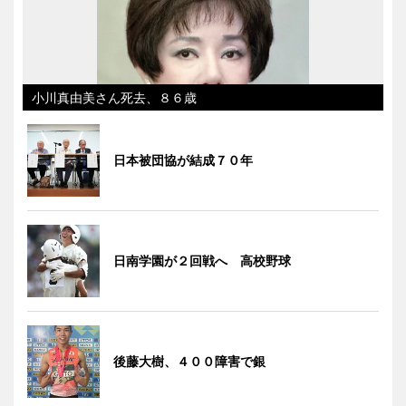
小川真由美さん死去、８６歳
日本被団協が結成７０年
日南学園が２回戦へ 高校野球
後藤大樹、４００障害で銀