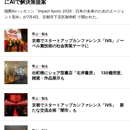
にAIで解決策提案
国際AIハッカソン「Impact Kyoto 2026：日本の未来のためのエージェ
ント型AI」が7月4日、京都市下京区御幸町 で開かれた。
学ぶ・知る
京都でスタートアップカンファレンス「IVS」ノー
ベル賞技術の社会実装テーマに
学ぶ・知る
出町柳にシェア型書店「右岸書房」 130棚用意、
雑貨・作品展示も
学ぶ・知る
京都でスタートアップカンファレンス「IVS」 新
たな交流企画「闇市」も