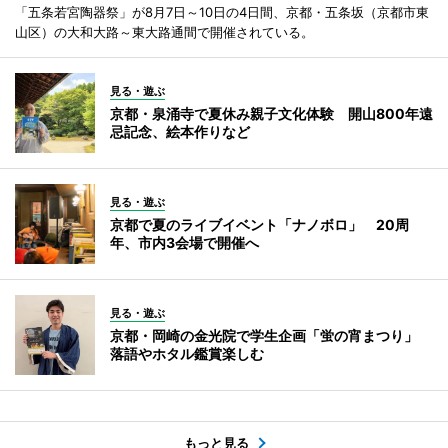
「五条若宮陶器祭」が8月7日～10日の4日間、京都・五条坂（京都市東
山区）の大和大路～東大路通間で開催されている。
見る・遊ぶ
京都・泉涌寺で夏休み親子文化体験 開山800年遠
忌記念、絵本作りなど
見る・遊ぶ
京都で夏のライブイベント「ナノボロ」 20周
年、市内3会場で開催へ
見る・遊ぶ
京都・岡崎の金光院で学生企画「蛍の宵まつり」
落語やホタル鑑賞楽しむ
もっと見る