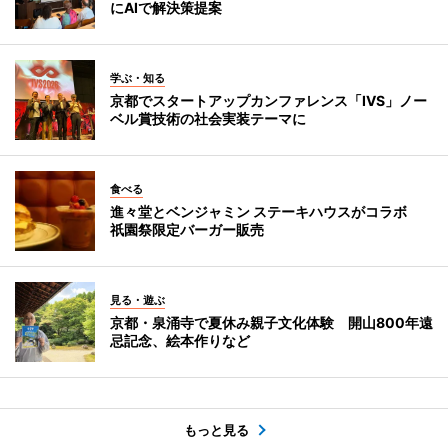
にAIで解決策提案
学ぶ・知る
京都でスタートアップカンファレンス「IVS」ノー
ベル賞技術の社会実装テーマに
食べる
進々堂とベンジャミン ステーキハウスがコラボ
祇園祭限定バーガー販売
見る・遊ぶ
京都・泉涌寺で夏休み親子文化体験 開山800年遠
忌記念、絵本作りなど
もっと見る