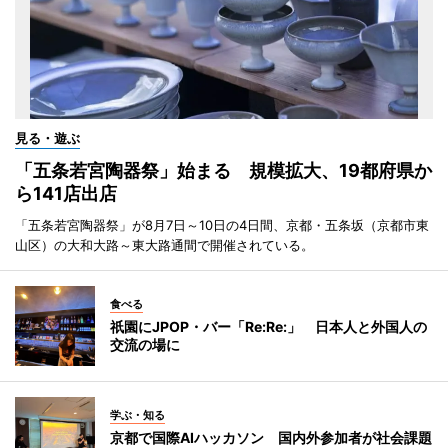
見る・遊ぶ
「五条若宮陶器祭」始まる 規模拡大、19都府県か
ら141店出店
「五条若宮陶器祭」が8月7日～10日の4日間、京都・五条坂（京都市東
山区）の大和大路～東大路通間で開催されている。
食べる
祇園にJPOP・バー「Re:Re:」 日本人と外国人の
交流の場に
学ぶ・知る
京都で国際AIハッカソン 国内外参加者が社会課題