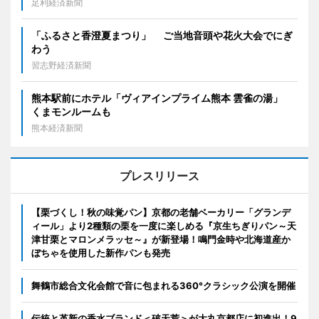
足利経済新聞
「ふるさと香澄夏まつり」 ご当地音頭や花火大会でにぎ
わう
習志野経済新聞
熊本駅前にホテル「ヴィアインプライム熊本 雲雀の湯」
くまモンルームも
熊本経済新聞
プレスリリース
【栗づくし！秋の味覚パン】京都の老舗ベーカリー「グランデ
ィール」より2種類の栗を一度に楽しめる『京生ちぎりパン～天
津甘栗とマロンメラッセ～』が新登場！鳴門金時や北海道産か
ぼちゃを使用した新作パンも発売
舞鶴市総合文化会館で音に包まれる360°クラシック公演を開催
伝統と革新の香水ブランド＜破天荒＞が大丸京都店に初進出！9