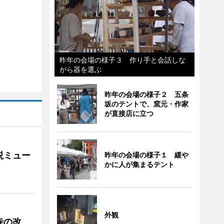
昨年の会場の様子３ 作り手と会話しな
がら器を選ぶ
昨年の会場の様子２ 五条
坂のテントで、窯元・作家
が直接店に立つ
説ミュー
昨年の会場の様子１ 緩や
かに人が集まるテント
外観
寺の改