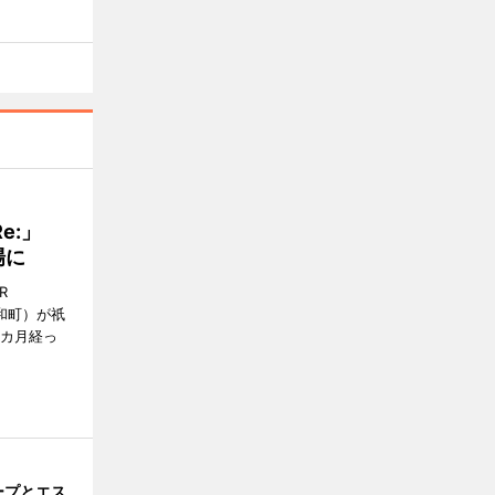
Re:」
場に
R
和町）が祇
1カ月経っ
ープとエス