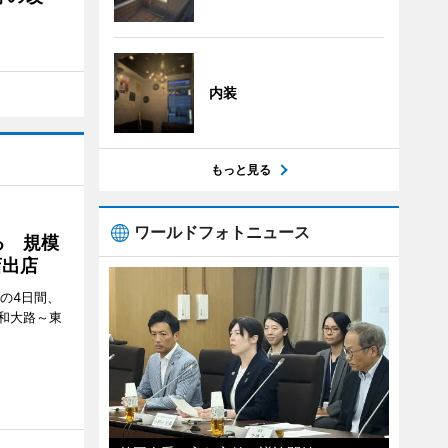
内装
もっと見る
ワールドフォトニュース
る 規模
店出店
日の4日間、
和大路～東