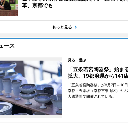
革、京都でも
もっと見る
ュース
見る・遊ぶ
「五条若宮陶器祭」始ま
拡大、19都府県から141
「五条若宮陶器祭」が8月7日～10
京都・五条坂（京都市東山区）の大
大路通間で開催されている。