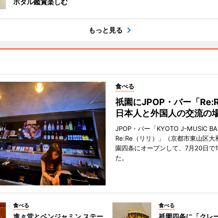
ホタル鑑賞楽しむ
もっと見る
食べる
祇園にJPOP・バー「Re:
日本人と外国人の交流の
JPOP・バー「KYOTO J-MUSIC BA
Re:Re（リリ）」（京都市東山区大
園四条にオープンして、7月20日で
た。
食べる
食べる
進々堂とベンジャミン ステー
祇園四条に「クレ