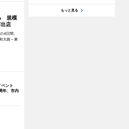
もっと見る
る 規模
店出店
日の4日間、
和大路～東
イベント
周年、市内