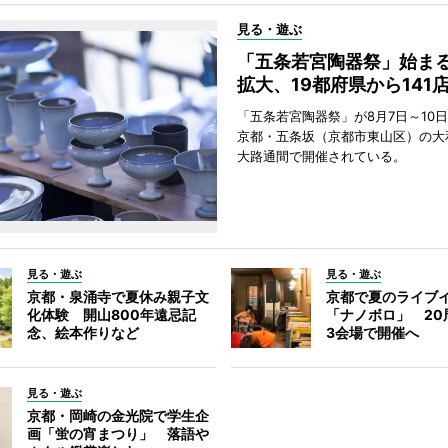
見る・遊ぶ
「五条若宮陶器祭」始ま
拡大、19都府県から141
「五条若宮陶器祭」が8月7日～10
京都・五条坂（京都市東山区）の大
大路通間で開催されている。
見る・遊ぶ
見る・遊ぶ
京都・泉涌寺で夏休み親子文
京都で夏のライブ
化体験 開山800年遠忌記
「ナノボロ」 20
念、絵本作りなど
3会場で開催へ
見る・遊ぶ
京都・岡崎の金光院で学生企
画「蛍の宵まつり」 落語や