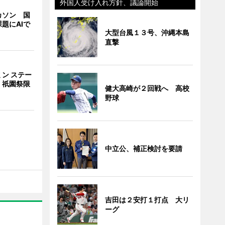
外国人受け入れ方針、議論開始
カソン 国
題にAIで
大型台風１３号、沖縄本島
直撃
ン ステー
 祇園祭限
健大高崎が２回戦へ 高校
野球
中立公、補正検討を要請
吉田は２安打１打点 大リ
ーグ