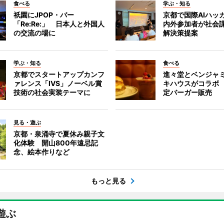
食べる
学ぶ・知る
祇園にJPOP・バー
京都で国際AIハッ
「Re:Re:」 日本人と外国人
内外参加者が社会課
の交流の場に
解決策提案
学ぶ・知る
食べる
京都でスタートアップカンフ
進々堂とベンジャミ
ァレンス「IVS」ノーベル賞
キハウスがコラボ
技術の社会実装テーマに
定バーガー販売
見る・遊ぶ
京都・泉涌寺で夏休み親子文
化体験 開山800年遠忌記
念、絵本作りなど
もっと見る
遊ぶ