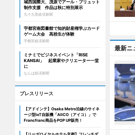
城西国際大、茂原でアール・ブリュット
制作支援 作品は秋に特別展示
九十九里経済新聞
宇都宮南図書館で知的財産権学ぶカード
ゲーム大会 高校生が体験
宇都宮経済新聞
最新ニ
ミナミでビジネスイベント「RISE
KANSAI」 起業家やクリエーター一堂
に
なんば経済新聞
プレスリリース
【アドインテ】Osaka Metro沿線のサイネ
ージ型IoT自販機「AIICO（アイコ）」で
Francfranc商品をPOP UP販売！
【リーガロイヤルホテル京都】フレンチダ