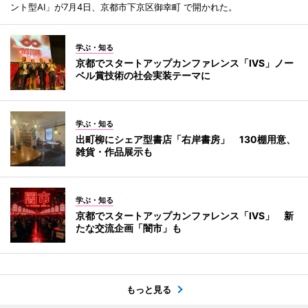
ント型AI」が7月4日、京都市下京区御幸町 で開かれた。
学ぶ・知る
京都でスタートアップカンファレンス「IVS」ノー
ベル賞技術の社会実装テーマに
学ぶ・知る
出町柳にシェア型書店「右岸書房」 130棚用意、
雑貨・作品展示も
学ぶ・知る
京都でスタートアップカンファレンス「IVS」 新
たな交流企画「闇市」も
もっと見る