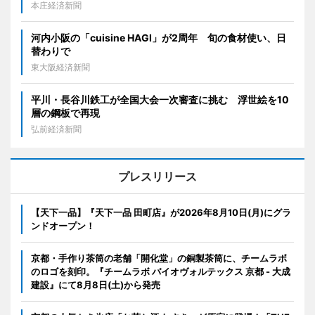
本庄経済新聞
河内小阪の「cuisine HAGI」が2周年 旬の食材使い、日
替わりで
東大阪経済新聞
平川・長谷川鉄工が全国大会一次審査に挑む 浮世絵を10
層の鋼板で再現
弘前経済新聞
プレスリリース
【天下一品】『天下一品 田町店』が2026年8月10日(月)にグラ
ンドオープン！
京都・手作り茶筒の老舗「開化堂」の銅製茶筒に、チームラボ
のロゴを刻印。『チームラボ バイオヴォルテックス 京都 - 大成
建設』にて8月8日(土)から発売