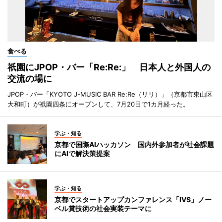
食べる
祇園にJPOP・バー「Re:Re:」 日本人と外国人の
交流の場に
JPOP・バー「KYOTO J-MUSIC BAR Re:Re（リリ）」（京都市東山区
大和町）が祇園四条にオープンして、7月20日で1カ月経った。
学ぶ・知る
京都で国際AIハッカソン 国内外参加者が社会課題
にAIで解決策提案
学ぶ・知る
京都でスタートアップカンファレンス「IVS」ノー
ベル賞技術の社会実装テーマに