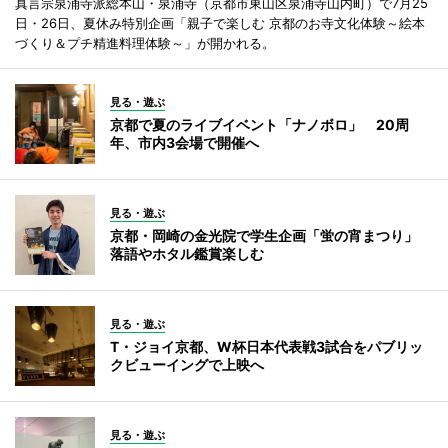
真言宗泉涌寺派総本山・泉涌寺（京都市東山区泉涌寺山内町）で7月25
日・26日、夏休み特別企画「親子で楽しむ 京都のお寺文化体験～絵本
づくり＆プチ精進料理体験～」が開かれる。
見る・遊ぶ
京都で夏のライブイベント「ナノボロ」 20周
年、市内3会場で開催へ
見る・遊ぶ
京都・岡崎の金光院で学生企画「蛍の宵まつり」
落語やホタル鑑賞楽しむ
見る・遊ぶ
T・ジョイ京都、W杯日本代表戦3試合をパブリッ
クビューイングで上映へ
見る・遊ぶ