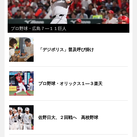
プロ野球・広島７―１１巨人
「デジポリス」普及呼び掛け
プロ野球・オリックス１―３楽天
佐野日大、２回戦へ 高校野球