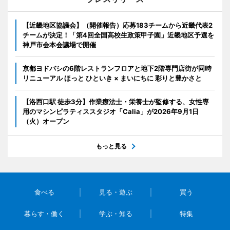
【近畿地区協議会】（開催報告）応募183チームから近畿代表2
チームが決定！「第4回全国高校生政策甲子園」近畿地区予選を
神戸市会本会議場で開催
京都ヨドバシの6階レストランフロアと地下2階専門店街が同時
リニューアル ほっと ひといき × まいにちに 彩りと豊かさと
【洛西口駅 徒歩3分】作業療法士・栄養士が監修する、女性専
用のマシンピラティススタジオ「Calia」が2026年9月1日
（火）オープン
もっと見る
食べる
見る・遊ぶ
買う
暮らす・働く
学ぶ・知る
特集