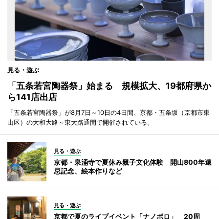
見る・遊ぶ
「五条若宮陶器祭」始まる 規模拡大、19都府県か
ら141店出店
「五条若宮陶器祭」が8月7日～10日の4日間、京都・五条坂（京都市東
山区）の大和大路～東大路通間で開催されている。
見る・遊ぶ
京都・泉涌寺で夏休み親子文化体験 開山800年遠
忌記念、絵本作りなど
見る・遊ぶ
京都で夏のライブイベント「ナノボロ」 20周