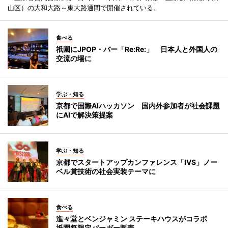
山区）の大和大路～東大路通間で開催されている。
食べる
祇園にJPOP・バー「Re:Re:」 日本人と外国人の
交流の場に
学ぶ・知る
京都で国際AIハッカソン 国内外参加者が社会課題
にAIで解決策提案
学ぶ・知る
京都でスタートアップカンファレンス「IVS」ノー
ベル賞技術の社会実装テーマに
食べる
進々堂とベンジャミン ステーキハウスがコラボ
祇園祭限定バーガー販売