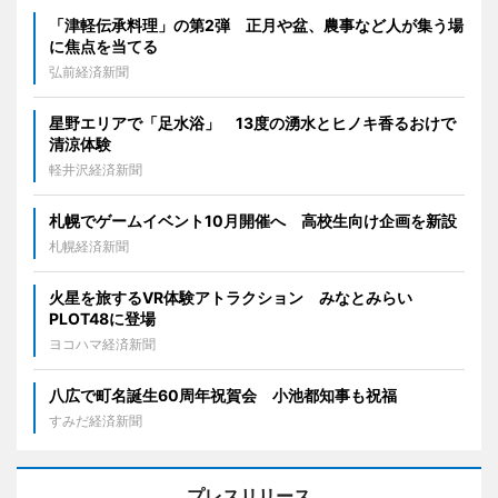
「津軽伝承料理」の第2弾 正月や盆、農事など人が集う場
に焦点を当てる
弘前経済新聞
星野エリアで「足水浴」 13度の湧水とヒノキ香るおけで
清涼体験
軽井沢経済新聞
札幌でゲームイベント10月開催へ 高校生向け企画を新設
札幌経済新聞
火星を旅するVR体験アトラクション みなとみらい
PLOT48に登場
ヨコハマ経済新聞
八広で町名誕生60周年祝賀会 小池都知事も祝福
すみだ経済新聞
プレスリリース