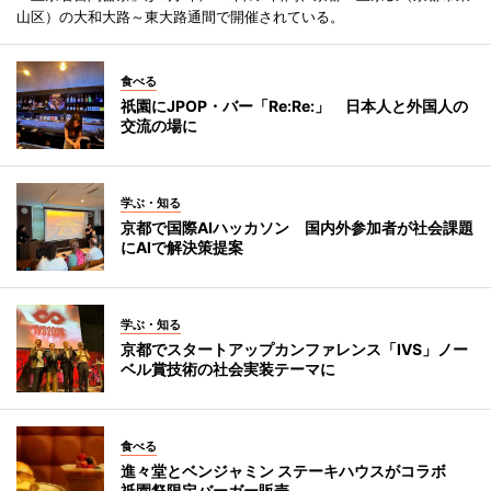
山区）の大和大路～東大路通間で開催されている。
食べる
祇園にJPOP・バー「Re:Re:」 日本人と外国人の
交流の場に
学ぶ・知る
京都で国際AIハッカソン 国内外参加者が社会課題
にAIで解決策提案
学ぶ・知る
京都でスタートアップカンファレンス「IVS」ノー
ベル賞技術の社会実装テーマに
食べる
進々堂とベンジャミン ステーキハウスがコラボ
祇園祭限定バーガー販売