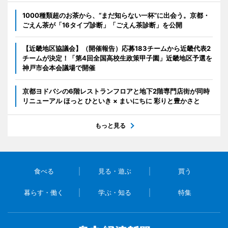
1000種類超のお茶から、“まだ知らない一杯”に出会う。京都・
ごえん茶が「16タイプ診断」「ごえん茶診断」を公開
【近畿地区協議会】（開催報告）応募183チームから近畿代表2
チームが決定！「第4回全国高校生政策甲子園」近畿地区予選を
神戸市会本会議場で開催
京都ヨドバシの6階レストランフロアと地下2階専門店街が同時
リニューアル ほっと ひといき × まいにちに 彩りと豊かさと
もっと見る
食べる
見る・遊ぶ
買う
暮らす・働く
学ぶ・知る
特集