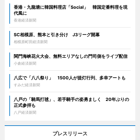
香港・九龍塘に韓国料理店「Social」 韓国定番料理を現
代風に
香港経済新聞
SC相模原、熊本と引き分け J3リーグ開幕
相模原町田経済新聞
関門海峡花火大会、無料エリアなしの門司側をライブ配信
小倉経済新聞
八広で「八八祭り」 1500人が提灯行列、多幸アートも
すみだ経済新聞
八戸の「騎馬打毬」、若手騎手の姿勇ましく 20年ぶりの
正式参拝も
八戸経済新聞
プレスリリース