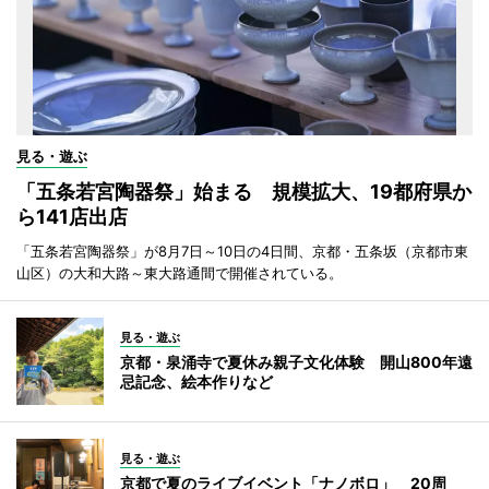
見る・遊ぶ
「五条若宮陶器祭」始まる 規模拡大、19都府県か
ら141店出店
「五条若宮陶器祭」が8月7日～10日の4日間、京都・五条坂（京都市東
山区）の大和大路～東大路通間で開催されている。
見る・遊ぶ
京都・泉涌寺で夏休み親子文化体験 開山800年遠
忌記念、絵本作りなど
見る・遊ぶ
京都で夏のライブイベント「ナノボロ」 20周