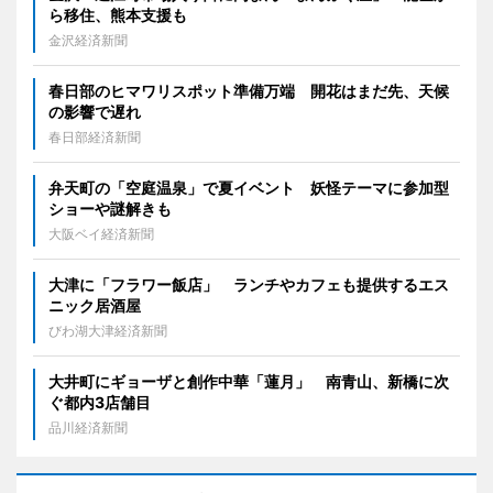
ら移住、熊本支援も
金沢経済新聞
春日部のヒマワリスポット準備万端 開花はまだ先、天候
の影響で遅れ
春日部経済新聞
弁天町の「空庭温泉」で夏イベント 妖怪テーマに参加型
ショーや謎解きも
大阪ベイ経済新聞
大津に「フラワー飯店」 ランチやカフェも提供するエス
ニック居酒屋
びわ湖大津経済新聞
大井町にギョーザと創作中華「蓮月」 南青山、新橋に次
ぐ都内3店舗目
品川経済新聞