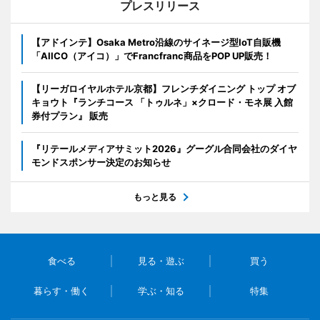
プレスリリース
【アドインテ】Osaka Metro沿線のサイネージ型IoT自販機
「AIICO（アイコ）」でFrancfranc商品をPOP UP販売！
【リーガロイヤルホテル京都】フレンチダイニング トップ オブ
キョウト『ランチコース 「トゥルネ」×クロード・モネ展 入館
券付プラン』 販売
『リテールメディアサミット2026』グーグル合同会社のダイヤ
モンドスポンサー決定のお知らせ
もっと見る
食べる
見る・遊ぶ
買う
暮らす・働く
学ぶ・知る
特集