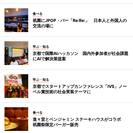
食べる
祇園にJPOP・バー「Re:Re:」 日本人と外国人の
交流の場に
学ぶ・知る
京都で国際AIハッカソン 国内外参加者が社会課題
にAIで解決策提案
学ぶ・知る
京都でスタートアップカンファレンス「IVS」ノー
ベル賞技術の社会実装テーマに
食べる
進々堂とベンジャミン ステーキハウスがコラボ
祇園祭限定バーガー販売