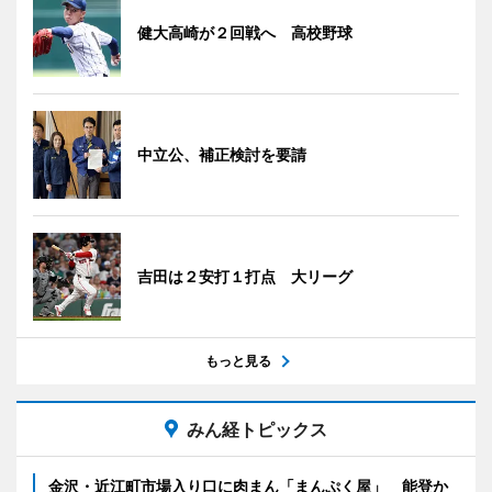
健大高崎が２回戦へ 高校野球
中立公、補正検討を要請
吉田は２安打１打点 大リーグ
もっと見る
みん経トピックス
金沢・近江町市場入り口に肉まん「まんぷく屋」 能登か