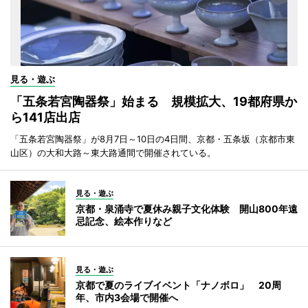
見る・遊ぶ
「五条若宮陶器祭」始まる 規模拡大、19都府県か
ら141店出店
「五条若宮陶器祭」が8月7日～10日の4日間、京都・五条坂（京都市東
山区）の大和大路～東大路通間で開催されている。
見る・遊ぶ
京都・泉涌寺で夏休み親子文化体験 開山800年遠
忌記念、絵本作りなど
見る・遊ぶ
京都で夏のライブイベント「ナノボロ」 20周
年、市内3会場で開催へ