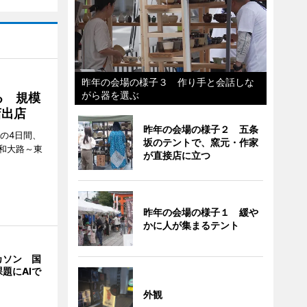
昨年の会場の様子３ 作り手と会話しな
がら器を選ぶ
る 規模
店出店
昨年の会場の様子２ 五条
日の4日間、
坂のテントで、窯元・作家
和大路～東
が直接店に立つ
昨年の会場の様子１ 緩や
かに人が集まるテント
カソン 国
題にAIで
外観