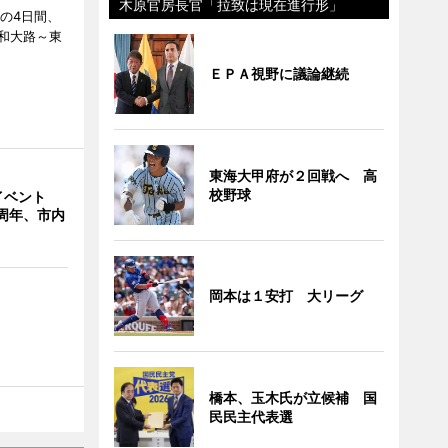
木原官房長官「拉致は現在進行形」
日の4日間、
和大路～東
ＥＰＡ視野に議論継続
東海大甲府が２回戦へ 高
校野球
イベント
周年、市内
岡本は１安打 大リーグ
橋本、玉木氏が立候補 国
民民主代表選