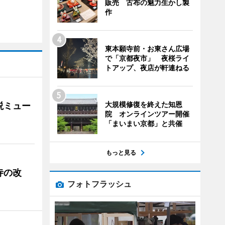
販売 古布の魅力生かし製
作
東本願寺前・お東さん広場
で「京都夜市」 夜桜ライ
トアップ、夜店が軒連ねる
大規模修復を終えた知恩
説ミュー
院 オンラインツアー開催
「まいまい京都」と共催
もっと見る
寺の改
フォトフラッシュ