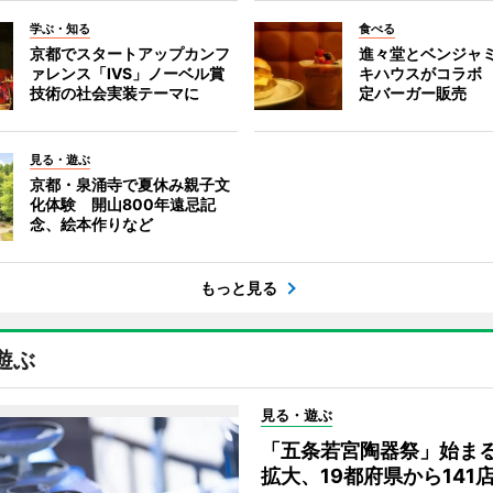
学ぶ・知る
食べる
京都でスタートアップカンフ
進々堂とベンジャミ
ァレンス「IVS」ノーベル賞
キハウスがコラボ
技術の社会実装テーマに
定バーガー販売
見る・遊ぶ
京都・泉涌寺で夏休み親子文
化体験 開山800年遠忌記
念、絵本作りなど
もっと見る
遊ぶ
見る・遊ぶ
「五条若宮陶器祭」始ま
拡大、19都府県から141