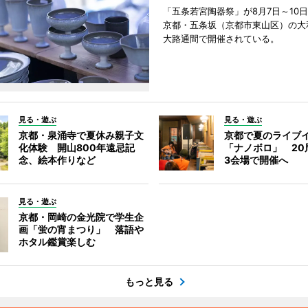
「五条若宮陶器祭」が8月7日～10
京都・五条坂（京都市東山区）の大
大路通間で開催されている。
見る・遊ぶ
見る・遊ぶ
京都・泉涌寺で夏休み親子文
京都で夏のライブ
化体験 開山800年遠忌記
「ナノボロ」 20
念、絵本作りなど
3会場で開催へ
見る・遊ぶ
京都・岡崎の金光院で学生企
画「蛍の宵まつり」 落語や
ホタル鑑賞楽しむ
もっと見る