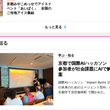
京都みやこめっせでアイスイ
ベント「あいぱく」 全国の
ご当地アイス集結
もっと見る
知る
学ぶ・知る
京都で国際AIハッカソン
参加者が社会課題にAIで
案
国際AIハッカソン「Impact Kyoto 
の未来のためのエージェント型AI」
京都市下京区御幸町 で開かれた。