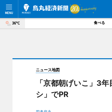
食べる
36°C
ニュース地図
「京都朝げいこ」3年
シ」でPR
四条烏丸