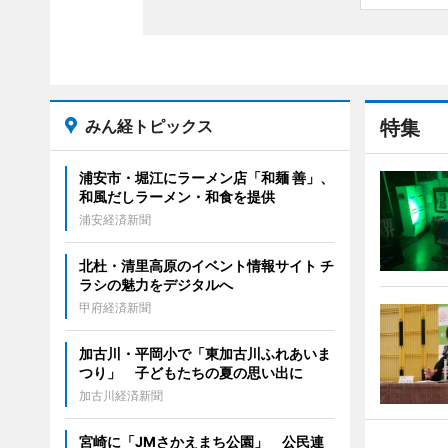
みん経トピックス
特集
浦安市・堀江にラーメン店「和麺 善」、
和風だしラーメン・和食を提供
浦安経済新聞
北杜・清里高原のイベント情報サイト チ
ラシの魅力をデジタルへ
甲府経済新聞
加古川・平岡小で「東加古川ふれあいま
つり」 子どもたちの夏の思い出に
加古川経済新聞
宮崎に「JMさかえまち公園」 公民連