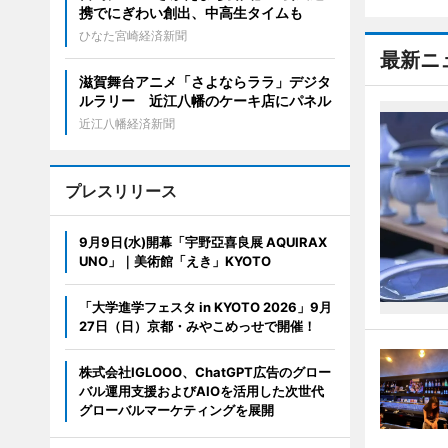
携でにぎわい創出、中高生タイムも
ひなた宮崎経済新聞
最新ニ
滋賀舞台アニメ「さよならララ」デジタ
ルラリー 近江八幡のケーキ店にパネル
近江八幡経済新聞
プレスリリース
9月9日(水)開幕「宇野亞喜良展 AQUIRAX
UNO」｜美術館「えき」KYOTO
「大学進学フェスタ in KYOTO 2026」9月
27日（日）京都・みやこめっせで開催！
株式会社IGLOOO、ChatGPT広告のグロー
バル運用支援およびAIOを活用した次世代
グローバルマーケティングを展開