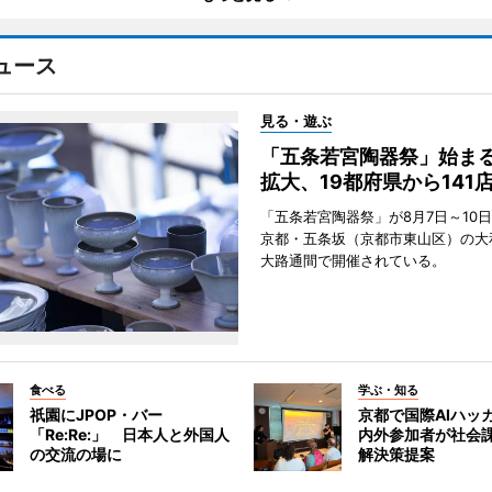
ュース
見る・遊ぶ
「五条若宮陶器祭」始ま
拡大、19都府県から141
「五条若宮陶器祭」が8月7日～10
京都・五条坂（京都市東山区）の大
大路通間で開催されている。
食べる
学ぶ・知る
祇園にJPOP・バー
京都で国際AIハッ
「Re:Re:」 日本人と外国人
内外参加者が社会課
の交流の場に
解決策提案