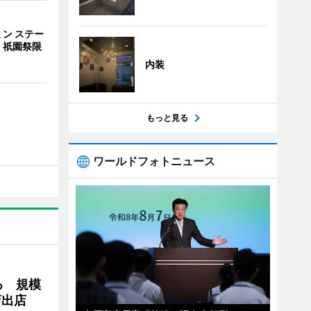
ン ステー
 祇園祭限
内装
もっと見る
ワールドフォトニュース
る 規模
店出店