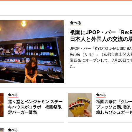
食べる
祇園にJPOP・バー「Re:
日本人と外国人の交流の
JPOP・バー「KYOTO J-MUSIC BA
Re:Re（リリ）」（京都市東山区大
園四条にオープンして、7月20日で
た。
食べる
食べる
進々堂とベンジャミン ステー
祇園四条に「クレ
キハウスがコラボ 祇園祭限
プレッソと鴨川沿
定バーガー販売
糖わらびシュガー
食べる