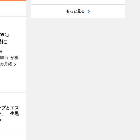
もっと見る
Re:」
場に
R
和町）が祇
1カ月経っ
ープとエス
い」 生黒
も