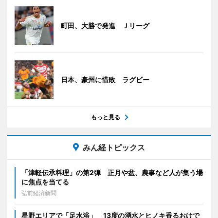
町田、大勝で発進 Ｊリーグ
日本、豪州に惜敗 ラグビー
もっと見る
みん経トピックス
「津軽伝承料理」の第2弾 正月や盆、農事など人が集う場
に焦点を当てる
弘前経済新聞
星野エリアで「足水浴」 13度の湧水とヒノキ香るおけで