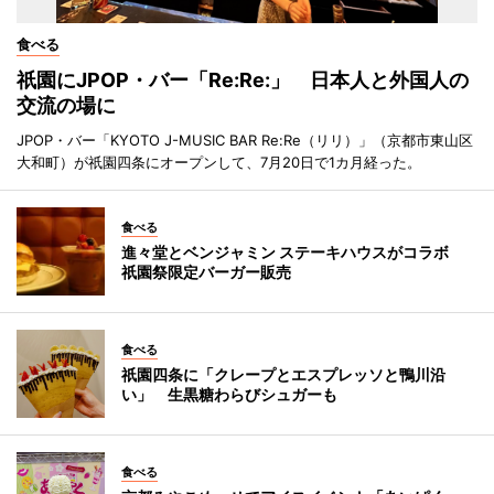
食べる
祇園にJPOP・バー「Re:Re:」 日本人と外国人の
交流の場に
JPOP・バー「KYOTO J-MUSIC BAR Re:Re（リリ）」（京都市東山区
大和町）が祇園四条にオープンして、7月20日で1カ月経った。
食べる
進々堂とベンジャミン ステーキハウスがコラボ
祇園祭限定バーガー販売
食べる
祇園四条に「クレープとエスプレッソと鴨川沿
い」 生黒糖わらびシュガーも
食べる