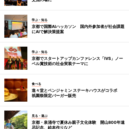
学ぶ・知る
京都で国際AIハッカソン 国内外参加者が社会課題
にAIで解決策提案
学ぶ・知る
京都でスタートアップカンファレンス「IVS」ノー
ベル賞技術の社会実装テーマに
食べる
進々堂とベンジャミン ステーキハウスがコラボ
祇園祭限定バーガー販売
見る・遊ぶ
京都・泉涌寺で夏休み親子文化体験 開山800年遠
忌記念、絵本作りなど