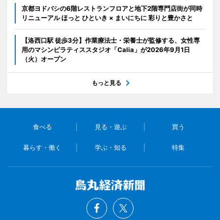
京都ヨドバシの6階レストランフロアと地下2階専門店街が同時
リニューアル ほっと ひといき × まいにちに 彩りと豊かさと
【洛西口駅 徒歩3分】作業療法士・栄養士が監修する、女性専
用のマシンピラティススタジオ「Calia」が2026年9月1日
（火）オープン
もっと見る
食べる
見る・遊ぶ
買う
暮らす・働く
学ぶ・知る
特集