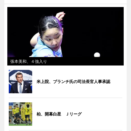
張本美和、４強入り
米上院、ブランチ氏の司法長官人事承認
柏、開幕白星 Ｊリーグ