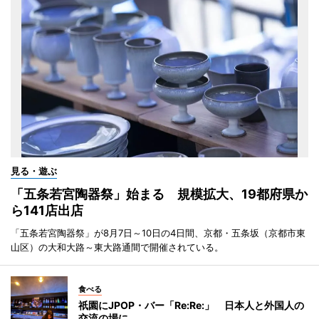
見る・遊ぶ
「五条若宮陶器祭」始まる 規模拡大、19都府県か
ら141店出店
「五条若宮陶器祭」が8月7日～10日の4日間、京都・五条坂（京都市東
山区）の大和大路～東大路通間で開催されている。
食べる
祇園にJPOP・バー「Re:Re:」 日本人と外国人の
交流の場に