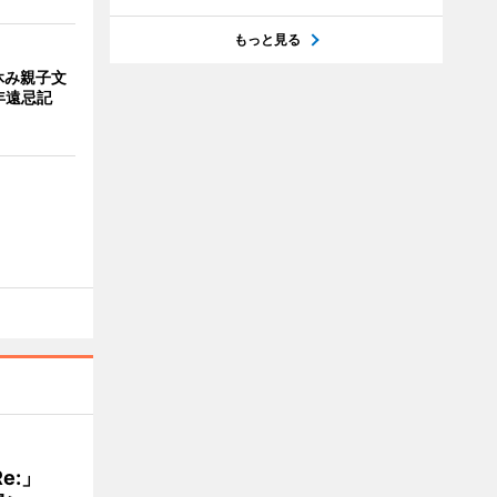
もっと見る
休み親子文
年遠忌記
Re:」