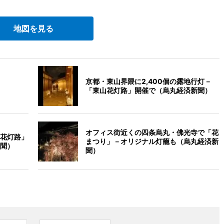
地図を見る
京都・東山界隈に2,400個の露地行灯－
「東山花灯路」開催で（烏丸経済新聞）
オフィス街近くの四条烏丸・佛光寺で「花
花灯路」
まつり」－オリジナル灯籠も（烏丸経済新
聞）
聞）