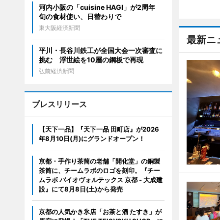
河内小阪の「cuisine HAGI」が2周年
旬の食材使い、日替わりで
東大阪経済新聞
最新ニ
平川・長谷川鉄工が全国大会一次審査に
挑む 浮世絵を10層の鋼板で再現
弘前経済新聞
プレスリリース
【天下一品】『天下一品 田町店』が2026
年8月10日(月)にグランドオープン！
京都・手作り茶筒の老舗「開化堂」の銅製
茶筒に、チームラボのロゴを刻印。『チー
ムラボ バイオヴォルテックス 京都 - 大成建
設』にて8月8日(土)から発売
京都の人気かき氷店「お茶と酒 たすき」が