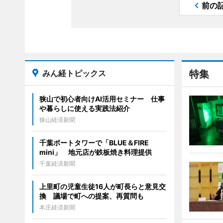
前の
みん経トピックス
特集
狭山で初心者向けAI活用セミナー 仕事
や暮らしに使える実践法紹介
狭山経済新聞
千葉ポートタワーで「BLUE＆FIRE
mini」 地元店が鉄板焼き料理提供
千葉経済新聞
上里町の児童生徒16人が町長らと意見交
換 議場で町への提案、再質問も
本庄経済新聞