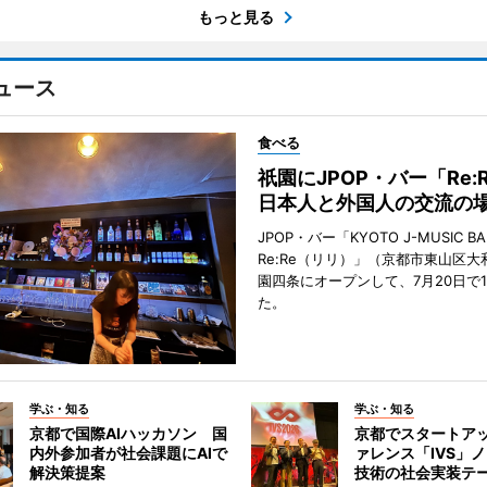
もっと見る
ュース
食べる
祇園にJPOP・バー「Re:
日本人と外国人の交流の
JPOP・バー「KYOTO J-MUSIC BA
Re:Re（リリ）」（京都市東山区大
園四条にオープンして、7月20日で
た。
学ぶ・知る
学ぶ・知る
京都で国際AIハッカソン 国
京都でスタートア
内外参加者が社会課題にAIで
ァレンス「IVS」
解決策提案
技術の社会実装テ