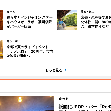
食べる
見る・遊ぶ
進々堂とベンジャミン ステー
京都・泉涌寺で夏
キハウスがコラボ 祇園祭限
化体験 開山800
定バーガー販売
念、絵本作りなど
見る・遊ぶ
京都で夏のライブイベント
「ナノボロ」 20周年、市内
3会場で開催へ
もっと見る
食べる
祇園にJPOP・バー「Re: