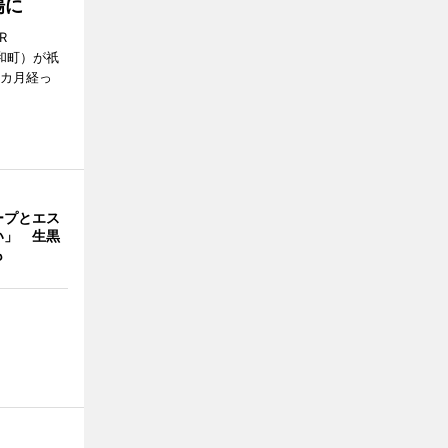
場に
R
和町）が祇
1カ月経っ
ープとエス
い」 生黒
も