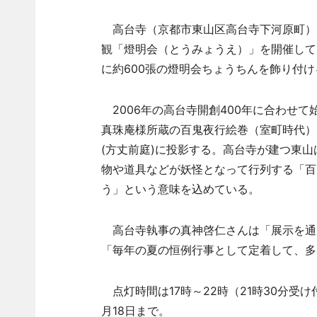
高台寺（京都市東山区高台寺下河原町）は
観「燈明会（とうみょうえ）」を開催してい
に約600張の燈明会ちょうちんを飾り付け
2006年の高台寺開創400年に合わせ
真珠庵様所蔵の百鬼夜行絵巻（室町時代）
(方丈前庭)に投影する。高台寺が建つ東
物や道具などが妖怪となって行列する「百
う」という意味を込めている。
高台寺執事の真神啓仁さんは「展示を通
「毎年の夏の恒例行事として定着して、多
点灯時間は17時～22時（21時30分受け
月18日まで。