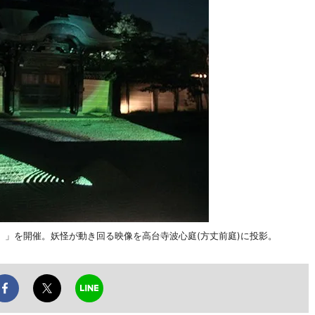
」を開催。妖怪が動き回る映像を高台寺波心庭(方丈前庭)に投影。