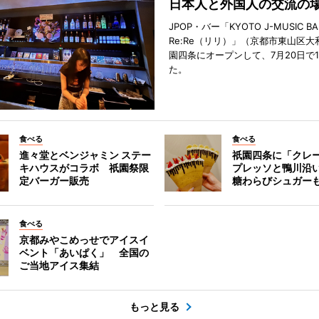
日本人と外国人の交流の
JPOP・バー「KYOTO J-MUSIC BA
Re:Re（リリ）」（京都市東山区大
園四条にオープンして、7月20日で
た。
食べる
食べる
進々堂とベンジャミン ステー
祇園四条に「クレ
キハウスがコラボ 祇園祭限
プレッソと鴨川沿
定バーガー販売
糖わらびシュガー
食べる
京都みやこめっせでアイスイ
ベント「あいぱく」 全国の
ご当地アイス集結
もっと見る