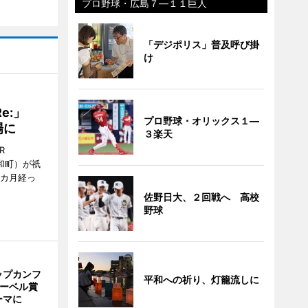
プロ野球・広島７―１１巨人
「デジポリス」普及呼び掛
け
Re:」
プロ野球・オリックス１―
場に
３楽天
R
和町）が祇
1カ月経っ
佐野日大、２回戦へ 高校
野球
ップカンフ
平和への祈り、灯籠流しに
ノーベル賞
ーマに