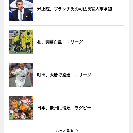
米上院、ブランチ氏の司法長官人事承認
柏、開幕白星 Ｊリーグ
町田、大勝で発進 Ｊリーグ
日本、豪州に惜敗 ラグビー
もっと見る