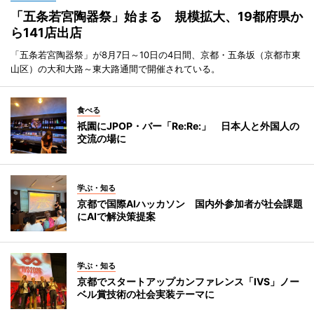
「五条若宮陶器祭」始まる 規模拡大、19都府県か
ら141店出店
「五条若宮陶器祭」が8月7日～10日の4日間、京都・五条坂（京都市東
山区）の大和大路～東大路通間で開催されている。
食べる
祇園にJPOP・バー「Re:Re:」 日本人と外国人の
交流の場に
学ぶ・知る
京都で国際AIハッカソン 国内外参加者が社会課題
にAIで解決策提案
学ぶ・知る
京都でスタートアップカンファレンス「IVS」ノー
ベル賞技術の社会実装テーマに