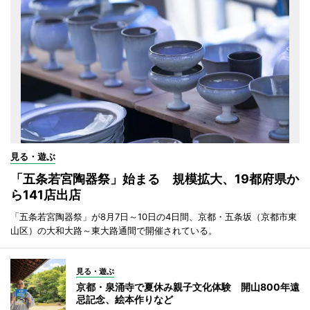
見る・遊ぶ
「五条若宮陶器祭」始まる 規模拡大、19都府県か
ら141店出店
「五条若宮陶器祭」が8月7日～10日の4日間、京都・五条坂（京都市東
山区）の大和大路～東大路通間で開催されている。
見る・遊ぶ
京都・泉涌寺で夏休み親子文化体験 開山800年遠
忌記念、絵本作りなど