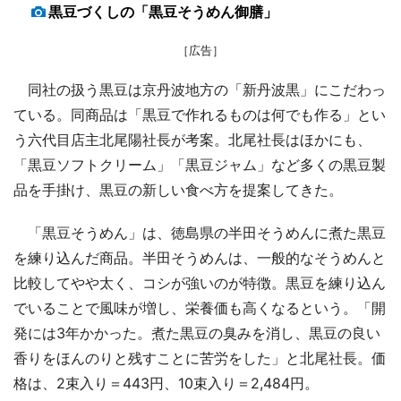
黒豆づくしの「黒豆そうめん御膳」
［広告］
同社の扱う黒豆は京丹波地方の「新丹波黒」にこだわっ
ている。同商品は「黒豆で作れるものは何でも作る」とい
う六代目店主北尾陽社長が考案。北尾社長はほかにも、
「黒豆ソフトクリーム」「黒豆ジャム」など多くの黒豆製
品を手掛け、黒豆の新しい食べ方を提案してきた。
「黒豆そうめん」は、徳島県の半田そうめんに煮た黒豆
を練り込んだ商品。半田そうめんは、一般的なそうめんと
比較してやや太く、コシが強いのが特徴。黒豆を練り込ん
でいることで風味が増し、栄養価も高くなるという。「開
発には3年かかった。煮た黒豆の臭みを消し、黒豆の良い
香りをほんのりと残すことに苦労をした」と北尾社長。価
格は、2束入り＝443円、10束入り＝2,484円。