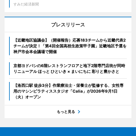
すみだ経済新聞
プレスリリース
【近畿地区協議会】（開催報告）応募183チームから近畿代表2
チームが決定！「第4回全国高校生政策甲子園」近畿地区予選を
神戸市会本会議場で開催
京都ヨドバシの6階レストランフロアと地下2階専門店街が同時
リニューアル ほっと ひといき × まいにちに 彩りと豊かさと
【洛西口駅 徒歩3分】作業療法士・栄養士が監修する、女性専
用のマシンピラティススタジオ「Calia」が2026年9月1日
（火）オープン
もっと見る