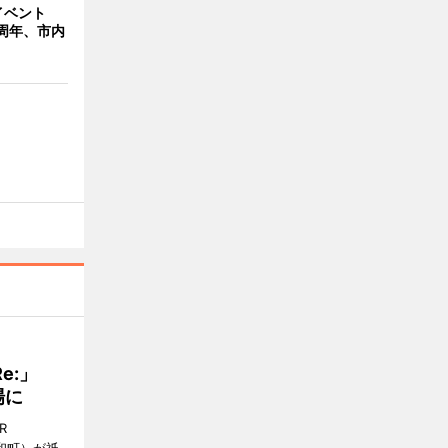
イベント
周年、市内
Re:」
場に
R