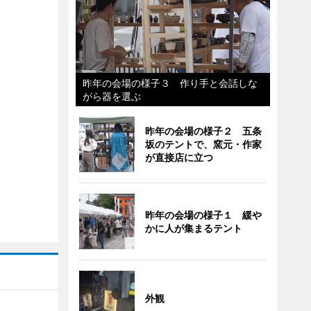
昨年の会場の様子３ 作り手と会話しな
がら器を選ぶ
昨年の会場の様子２ 五条
坂のテントで、窯元・作家
が直接店に立つ
昨年の会場の様子１ 緩や
かに人が集まるテント
外観