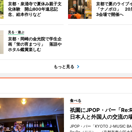
京都・泉涌寺で夏休み親子文
京都で夏のライブ
化体験 開山800年遠忌記
「ナノボロ」 20
念、絵本作りなど
3会場で開催へ
見る・遊ぶ
京都・岡崎の金光院で学生企
画「蛍の宵まつり」 落語や
ホタル鑑賞楽しむ
もっと見る
食べる
祇園にJPOP・バー「Re:
日本人と外国人の交流の
JPOP・バー「KYOTO J-MUSIC BA