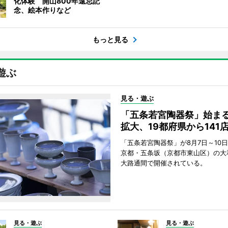
化体験 開山800年遠忌記
念、絵本作りなど
もっと見る
遊ぶ
見る・遊ぶ
「五条若宮陶器祭」始ま
拡大、19都府県から141
「五条若宮陶器祭」が8月7日～10
京都・五条坂（京都市東山区）の大
大路通間で開催されている。
見る・遊ぶ
見る・遊ぶ