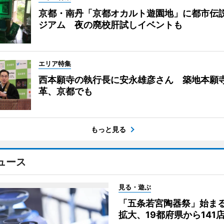
京都・南丹「京都オカルト遊園地」に都市伝
ジアム 夜の廃校肝試しイベントも
エリア特集
西本願寺の執行長に安永雄彦さん 築地本願
革、京都でも
もっと見る
ュース
見る・遊ぶ
「五条若宮陶器祭」始ま
拡大、19都府県から141