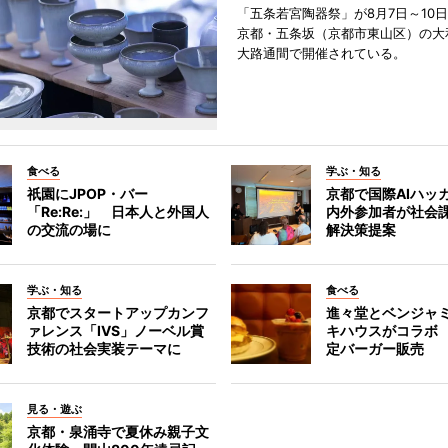
「五条若宮陶器祭」が8月7日～10
京都・五条坂（京都市東山区）の大
大路通間で開催されている。
食べる
学ぶ・知る
祇園にJPOP・バー
京都で国際AIハッ
「Re:Re:」 日本人と外国人
内外参加者が社会課
の交流の場に
解決策提案
学ぶ・知る
食べる
京都でスタートアップカンフ
進々堂とベンジャミ
ァレンス「IVS」ノーベル賞
キハウスがコラボ
技術の社会実装テーマに
定バーガー販売
見る・遊ぶ
京都・泉涌寺で夏休み親子文