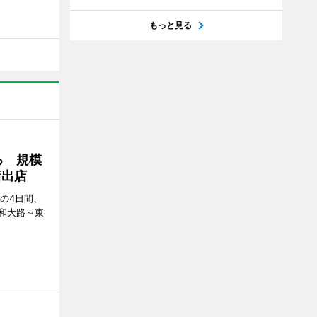
もっと見る
る 規模
店出店
日の4日間、
和大路～東