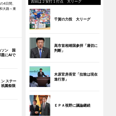
吉田は２安打１打点 大リーグ
日の4日間、
和大路～東
千賀の力投 大リーグ
高市首相靖国参拝「適切に
カソン 国
判断」
題にAIで
木原官房長官「拉致は現在
進行形」
ン ステー
 祇園祭限
ＥＰＡ視野に議論継続