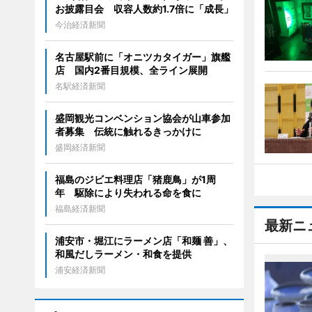
お披露目会 収容人数約1.7倍に「成長」
今治経済新聞
名古屋駅前に「オニツカタイガー」旗艦
店 国内2番目規模、全ライン展開
名駅経済新聞
盛岡観光コンベンション協会が山車参加
者募集 伝統に触れるきっかけに
盛岡経済新聞
福島のジビエ料理店「猪鹿鳥」が1周
年 駆除により失われる命を食に
福島経済新聞
最新ニ
浦安市・堀江にラーメン店「和麺 善」、
和風だしラーメン・和食を提供
浦安経済新聞