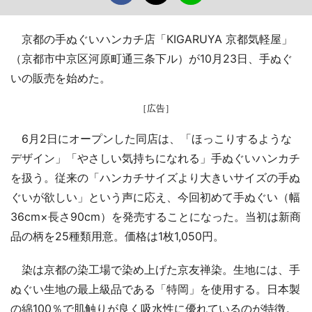
京都の手ぬぐいハンカチ店「KIGARUYA 京都気軽屋」
（京都市中京区河原町通三条下ル）が10月23日、手ぬぐ
いの販売を始めた。
［広告］
6月2日にオープンした同店は、「ほっこりするような
デザイン」「やさしい気持ちになれる」手ぬぐいハンカチ
を扱う。従来の「ハンカチサイズより大きいサイズの手ぬ
ぐいが欲しい」という声に応え、今回初めて手ぬぐい（幅
36cm×長さ90cm）を発売することになった。当初は新商
品の柄を25種類用意。価格は1枚1,050円。
染は京都の染工場で染め上げた京友禅染。生地には、手
ぬぐい生地の最上級品である「特岡」を使用する。日本製
の綿100％で肌触りが良く吸水性に優れているのが特徴。