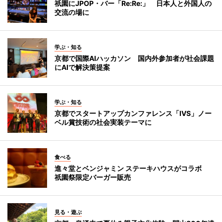
祇園にJPOP・バー「Re:Re:」 日本人と外国人の
交流の場に
学ぶ・知る
京都で国際AIハッカソン 国内外参加者が社会課題
にAIで解決策提案
学ぶ・知る
京都でスタートアップカンファレンス「IVS」ノー
ベル賞技術の社会実装テーマに
食べる
進々堂とベンジャミン ステーキハウスがコラボ
祇園祭限定バーガー販売
見る・遊ぶ