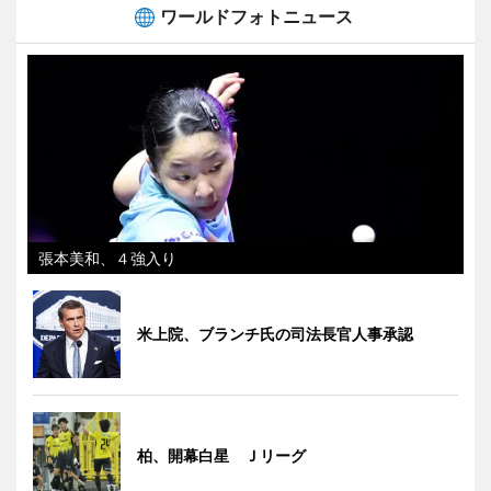
ワールドフォトニュース
張本美和、４強入り
米上院、ブランチ氏の司法長官人事承認
柏、開幕白星 Ｊリーグ