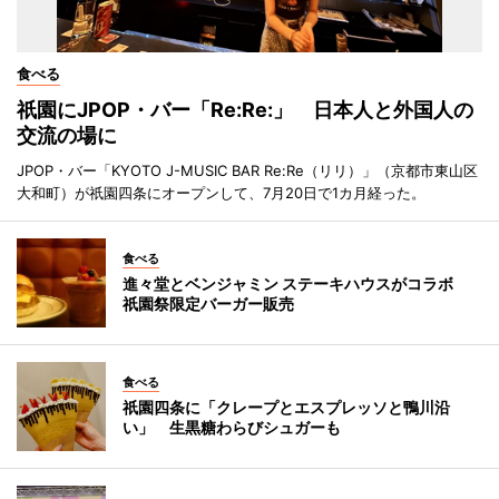
食べる
祇園にJPOP・バー「Re:Re:」 日本人と外国人の
交流の場に
JPOP・バー「KYOTO J-MUSIC BAR Re:Re（リリ）」（京都市東山区
大和町）が祇園四条にオープンして、7月20日で1カ月経った。
食べる
進々堂とベンジャミン ステーキハウスがコラボ
祇園祭限定バーガー販売
食べる
祇園四条に「クレープとエスプレッソと鴨川沿
い」 生黒糖わらびシュガーも