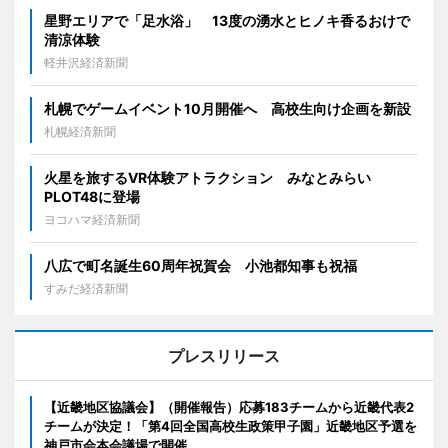
星野エリアで「足水浴」 13度の湧水とヒノキ香るおけで
清涼体験
軽井沢経済新聞
札幌でゲームイベント10月開催へ 高校生向け企画を新設
札幌経済新聞
火星を旅するVR体験アトラクション みなとみらい
PLOT48に登場
ヨコハマ経済新聞
八広で町名誕生60周年祝賀会 小池都知事も祝福
すみだ経済新聞
プレスリリース
【近畿地区協議会】（開催報告）応募183チームから近畿代表2
チームが決定！「第4回全国高校生政策甲子園」近畿地区予選を
神戸市会本会議場で開催