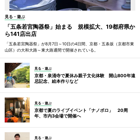
見る・遊ぶ
「五条若宮陶器祭」始まる 規模拡大、19都府県か
ら141店出店
「五条若宮陶器祭」が8月7日～10日の4日間、京都・五条坂（京都市東
山区）の大和大路～東大路通間で開催されている。
見る・遊ぶ
京都・泉涌寺で夏休み親子文化体験 開山800年遠
忌記念、絵本作りなど
見る・遊ぶ
京都で夏のライブイベント「ナノボロ」 20周
年、市内3会場で開催へ
見る・遊ぶ