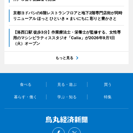
京都ヨドバシの6階レストランフロアと地下2階専門店街が同時
リニューアル ほっと ひといき × まいにちに 彩りと豊かさと
【洛西口駅 徒歩3分】作業療法士・栄養士が監修する、女性専
用のマシンピラティススタジオ「Calia」が2026年9月1日
（火）オープン
もっと見る
食べる
見る・遊ぶ
買う
暮らす・働く
学ぶ・知る
特集