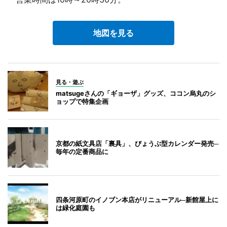
地図を見る
見る・遊ぶ
matsugeさんの「ギョーザ」グッズ、ココン烏丸のシ
ョップで特集企画
京都の紙文具店「裏具」、びょうぶ型カレンダー発売─
毎年の定番商品に
四条河原町のイノブン本店がリニューアル─新館屋上に
は緑化庭園も