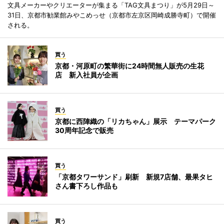
文具メーカーやクリエーターが集まる「TAG文具まつり」が5月29日～
31日、京都市勧業館みやこめっせ（京都市左京区岡崎成勝寺町）で開催
される。
買う
京都・河原町の繁華街に24時間無人販売の生花
店 新入社員が企画
買う
京都に西陣織の「リカちゃん」展示 テーマパーク
30周年記念で販売
買う
「京都タワーサンド」刷新 新規7店舗、最果タヒ
さん書下ろし作品も
買う