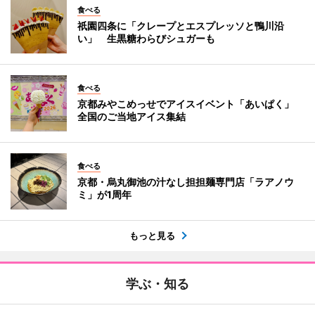
食べる
祇園四条に「クレープとエスプレッソと鴨川沿
い」 生黒糖わらびシュガーも
食べる
京都みやこめっせでアイスイベント「あいぱく」
全国のご当地アイス集結
食べる
京都・烏丸御池の汁なし担担麺専門店「ラアノウ
ミ」が1周年
もっと見る
学ぶ・知る