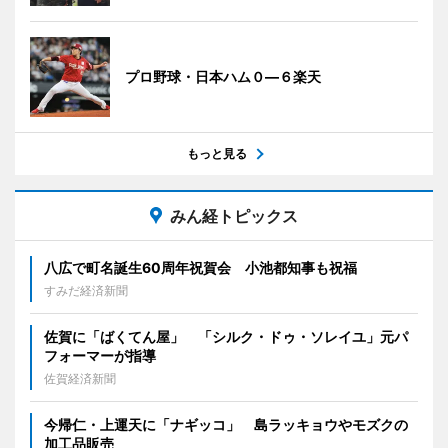
プロ野球・日本ハム０―６楽天
もっと見る
みん経トピックス
八広で町名誕生60周年祝賀会 小池都知事も祝福
すみだ経済新聞
佐賀に「ばくてん屋」 「シルク・ドゥ・ソレイユ」元パ
フォーマーが指導
佐賀経済新聞
今帰仁・上運天に「ナギッコ」 島ラッキョウやモズクの
加工品販売