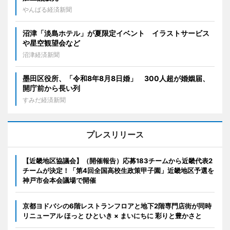
やんばる経済新聞
沼津「淡島ホテル」が夏限定イベント イラストサービス
や星空観望会など
沼津経済新聞
墨田区役所、「令和8年8月8日婚」 300人超が婚姻届、
開庁前から長い列
すみだ経済新聞
プレスリリース
【近畿地区協議会】（開催報告）応募183チームから近畿代表2
チームが決定！「第4回全国高校生政策甲子園」近畿地区予選を
神戸市会本会議場で開催
京都ヨドバシの6階レストランフロアと地下2階専門店街が同時
リニューアル ほっと ひといき × まいにちに 彩りと豊かさと