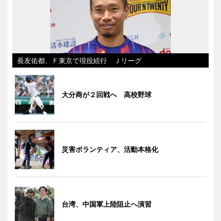
長友佑都、Ｆ東京で現役続行 Ｊリーグ
大分商が２回戦へ 高校野球
災害ボランティア、活動本格化
台湾、中国軍上陸阻止へ演習