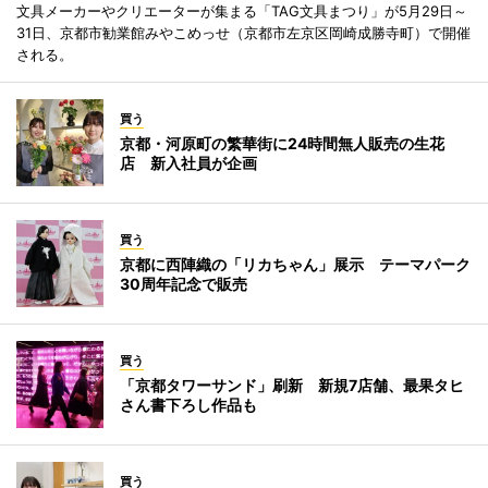
文具メーカーやクリエーターが集まる「TAG文具まつり」が5月29日～
31日、京都市勧業館みやこめっせ（京都市左京区岡崎成勝寺町）で開催
される。
買う
京都・河原町の繁華街に24時間無人販売の生花
店 新入社員が企画
買う
京都に西陣織の「リカちゃん」展示 テーマパーク
30周年記念で販売
買う
「京都タワーサンド」刷新 新規7店舗、最果タヒ
さん書下ろし作品も
買う