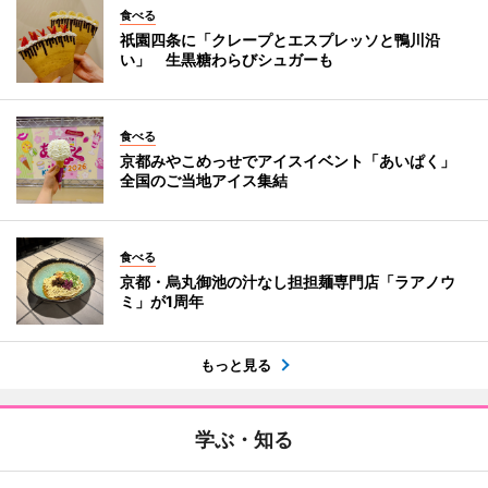
食べる
祇園四条に「クレープとエスプレッソと鴨川沿
い」 生黒糖わらびシュガーも
食べる
京都みやこめっせでアイスイベント「あいぱく」
全国のご当地アイス集結
食べる
京都・烏丸御池の汁なし担担麺専門店「ラアノウ
ミ」が1周年
もっと見る
学ぶ・知る