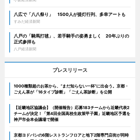
八広で「八八祭り」 1500人が提灯行列、多幸アートも
すみだ経済新聞
八戸の「騎馬打毬」、若手騎手の姿勇ましく 20年ぶりの
正式参拝も
八戸経済新聞
プレスリリース
1000種類超のお茶から、“まだ知らない一杯”に出会う。京都・
ごえん茶が「16タイプ診断」「ごえん茶診断」を公開
【近畿地区協議会】（開催報告）応募183チームから近畿代表2
チームが決定！「第4回全国高校生政策甲子園」近畿地区予選を
神戸市会本会議場で開催
京都ヨドバシの6階レストランフロアと地下2階専門店街が同時