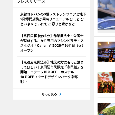
プレスリリース
京都ヨドバシの6階レストランフロアと地下
2階専門店街が同時リニューアル ほっと ひ
といき × まいにちに 彩りと豊かさと
【洛西口駅 徒歩3分】作業療法士・栄養士
が監修する、女性専用のマシンピラティス
スタジオ「Calia」が2026年9月1日（火）
オープン
【京都府京田辺市】地元の方にもっと泊ま
ってほしい｜京田辺市民限定「市民割」を
開始、コテージ15％OFF・ホステル
10％OFF〈ウッドデザインパーク京都-
彩-〉
もっと見る