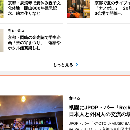
京都・泉涌寺で夏休み親子文
京都で夏のライブ
化体験 開山800年遠忌記
「ナノボロ」 20
念、絵本作りなど
3会場で開催へ
見る・遊ぶ
京都・岡崎の金光院で学生企
画「蛍の宵まつり」 落語や
ホタル鑑賞楽しむ
もっと見る
食べる
祇園にJPOP・バー「Re:
日本人と外国人の交流の
JPOP・バー「KYOTO J-MUSIC BA
Re:Re（リリ）」（京都市東山区大