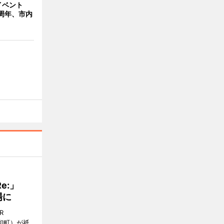
イベント
周年、市内
Re:」
場に
R
和町）が祇