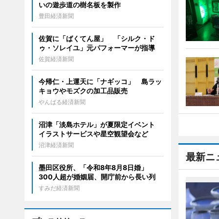
いの遊歩道の樹名板を製作
豊田経済新聞
佐賀に「ばくてん屋」 「シルク・ド
ゥ・ソレイユ」元パフォーマーが指導
佐賀経済新聞
今帰仁・上運天に「ナギッコ」 島ラッ
キョウやモズクの加工品販売
やんばる経済新聞
沼津「淡島ホテル」が夏限定イベント
イラストサービスや星空観望会など
沼津経済新聞
最新ニ
墨田区役所、「令和8年8月8日婚」
300人超が婚姻届、開庁前から長い列
すみだ経済新聞