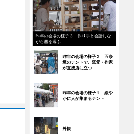
昨年の会場の様子３ 作り手と会話しな
がら器を選ぶ
昨年の会場の様子２ 五条
坂のテントで、窯元・作家
が直接店に立つ
昨年の会場の様子１ 緩や
かに人が集まるテント
外観