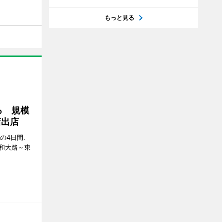
もっと見る
る 規模
店出店
日の4日間、
和大路～東