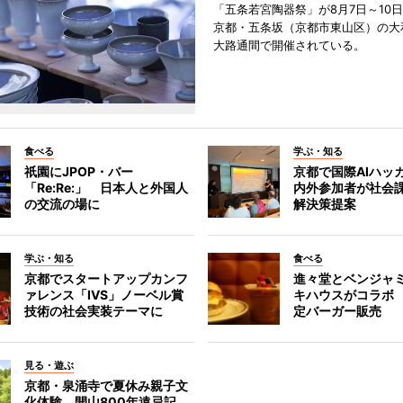
「五条若宮陶器祭」が8月7日～10
京都・五条坂（京都市東山区）の大
大路通間で開催されている。
食べる
学ぶ・知る
祇園にJPOP・バー
京都で国際AIハッ
「Re:Re:」 日本人と外国人
内外参加者が社会課
の交流の場に
解決策提案
学ぶ・知る
食べる
京都でスタートアップカンフ
進々堂とベンジャミ
ァレンス「IVS」ノーベル賞
キハウスがコラボ
技術の社会実装テーマに
定バーガー販売
見る・遊ぶ
京都・泉涌寺で夏休み親子文
化体験 開山800年遠忌記