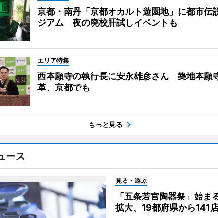
京都・南丹「京都オカルト遊園地」に都市伝
ジアム 夜の廃校肝試しイベントも
エリア特集
西本願寺の執行長に安永雄彦さん 築地本願
革、京都でも
もっと見る
ュース
見る・遊ぶ
「五条若宮陶器祭」始ま
拡大、19都府県から141