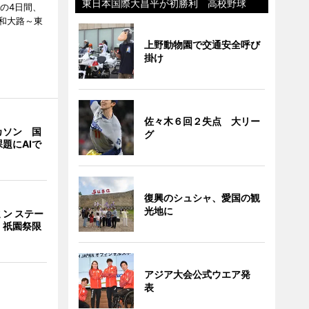
東日本国際大昌平が初勝利 高校野球
日の4日間、
和大路～東
上野動物園で交通安全呼び
掛け
佐々木６回２失点 大リー
カソン 国
グ
題にAIで
復興のシュシャ、愛国の観
光地に
ン ステー
 祇園祭限
アジア大会公式ウエア発
表