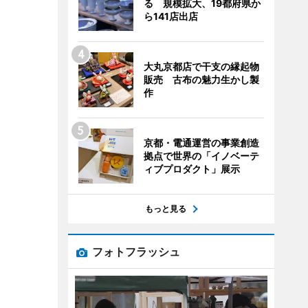
る 規模拡大、19都府県か
ら141店出店
大丸京都店で干支の縁起物
販売 古布の魅力生かし製
作
京都・電通運営の事業創造
拠点で世界の「イノベーテ
ィブプロダクト」展示
もっと見る
フォトフラッシュ