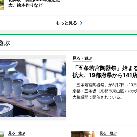
念、絵本作りなど
もっと見る
遊ぶ
見る・遊ぶ
「五条若宮陶器祭」始ま
拡大、19都府県から141
「五条若宮陶器祭」が8月7日～10
京都・五条坂（京都市東山区）の大
大路通間で開催されている。
見る・遊ぶ
見る・遊ぶ