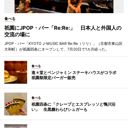
食べる
祇園にJPOP・バー「Re:Re:」 日本人と外国人の
交流の場に
JPOP・バー「KYOTO J-MUSIC BAR Re:Re（リリ）」（京都市東山区
大和町）が祇園四条にオープンして、7月20日で1カ月経った。
食べる
進々堂とベンジャミン ステーキハウスがコラボ
祇園祭限定バーガー販売
食べる
祇園四条に「クレープとエスプレッソと鴨川沿
い」 生黒糖わらびシュガーも