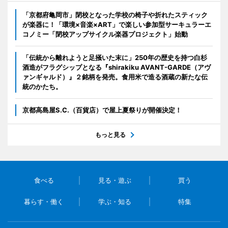
「京都府亀岡市」閉校となった学校の椅子や折れたスティック
が楽器に！「環境×音楽×ART」で楽しい参加型サーキュラーエ
コノミー「閉校アップサイクル楽器プロジェクト」始動
「伝統から離れようと足掻いた末に」250年の歴史を持つ白杉
酒造がフラグシップとなる『shirakiku AVANT-GARDE（アヴ
ァンギャルド）』２銘柄を発売。食用米で造る酒蔵の新たな伝
統のかたち。
京都高島屋S.C.（百貨店）で屋上夏祭りが開催決定！
もっと見る
食べる
見る・遊ぶ
買う
暮らす・働く
学ぶ・知る
特集