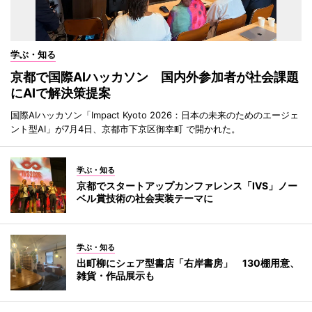
学ぶ・知る
京都で国際AIハッカソン 国内外参加者が社会課題
にAIで解決策提案
国際AIハッカソン「Impact Kyoto 2026：日本の未来のためのエージェ
ント型AI」が7月4日、京都市下京区御幸町 で開かれた。
学ぶ・知る
京都でスタートアップカンファレンス「IVS」ノー
ベル賞技術の社会実装テーマに
学ぶ・知る
出町柳にシェア型書店「右岸書房」 130棚用意、
雑貨・作品展示も