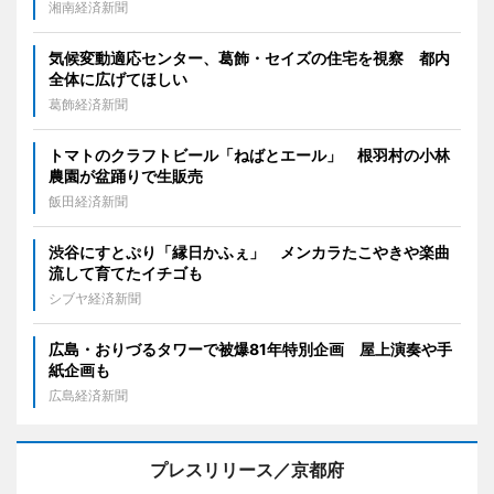
湘南経済新聞
気候変動適応センター、葛飾・セイズの住宅を視察 都内
全体に広げてほしい
葛飾経済新聞
トマトのクラフトビール「ねばとエール」 根羽村の小林
農園が盆踊りで生販売
飯田経済新聞
渋谷にすとぷり「縁日かふぇ」 メンカラたこやきや楽曲
流して育てたイチゴも
シブヤ経済新聞
広島・おりづるタワーで被爆81年特別企画 屋上演奏や手
紙企画も
広島経済新聞
プレスリリース／京都府