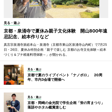
見る・遊ぶ
京都・泉涌寺で夏休み親子文化体験 開山800年遠
忌記念、絵本作りなど
真言宗泉涌寺派総本山・泉涌寺（京都市東山区泉涌寺山内町）で7月25
日・26日、夏休み特別企画「親子で楽しむ 京都のお寺文化体験～絵本
づくり＆プチ精進料理体験～」が開かれる。
見る・遊ぶ
京都で夏のライブイベント「ナノボロ」 20周
年、市内3会場で開催へ
見る・遊ぶ
京都・岡崎の金光院で学生企画「蛍の宵まつり」
落語やホタル鑑賞楽しむ