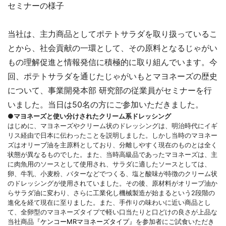
セミナーの様子
当社は、主力商品としてポテトサラダを取り扱っているこ
とから、社会貢献の一環として、その原料となるじゃがい
もの理解促進と情報発信に積極的に取り組んでいます。今
回、ポテトサラダを通じたじゃがいもとマヨネーズの歴史
について、事業開発本部 研究部の従業員がセミナーを行
いました。当日は50名の方にご参加いただきました。
●マヨネーズと使い分けされたクリーム系ドレッシング
はじめに、マヨネーズやクリーム状のドレッシングは、明治時代にイギ
リス経由で日本に伝わったことを説明しました。しかし当時のマヨネー
ズはオリーブ油を主原料としており、分離しやすく現在のものとは全く
状態が異なるものでした。また、当時高級品であったマヨネーズは、主
に肉魚用のソースとして使用され、サラダに適したソースとしては、
卵、牛乳、小麦粉、バターなどでつくる、塩と酸味が特徴のクリーム状
のドレッシングが使用されていました。その後、原材料がオリーブ油か
らサラダ油に変わり、さらに工業化し機械製造が始まるという2段階の
進化を経て現在に至りました。また、手作りの味わいに近い商品とし
て、全卵型のマヨネーズタイプで軽い口当たりと口どけの良さが上品な
当社商品『
ケンコーMRマヨネーズタイプ
』を参加者にご試食いただき