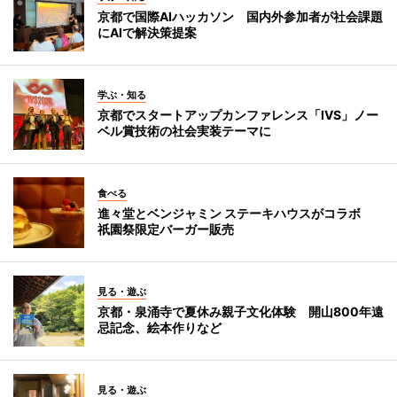
京都で国際AIハッカソン 国内外参加者が社会課題
にAIで解決策提案
学ぶ・知る
京都でスタートアップカンファレンス「IVS」ノー
ベル賞技術の社会実装テーマに
食べる
進々堂とベンジャミン ステーキハウスがコラボ
祇園祭限定バーガー販売
見る・遊ぶ
京都・泉涌寺で夏休み親子文化体験 開山800年遠
忌記念、絵本作りなど
見る・遊ぶ