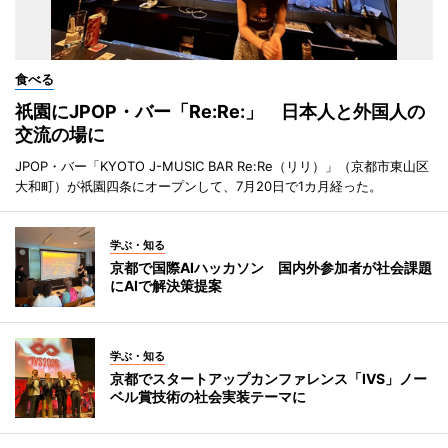
食べる
祇園にJPOP・バー「Re:Re:」 日本人と外国人の
交流の場に
JPOP・バー「KYOTO J-MUSIC BAR Re:Re（リリ）」（京都市東山区
大和町）が祇園四条にオープンして、7月20日で1カ月経った。
学ぶ・知る
京都で国際AIハッカソン 国内外参加者が社会課題
にAIで解決策提案
学ぶ・知る
京都でスタートアップカンファレンス「IVS」ノー
ベル賞技術の社会実装テーマに