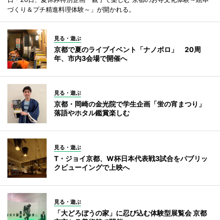
づくり＆プチ精進料理体験～」が開かれる。
見る・遊ぶ
京都で夏のライブイベント「ナノボロ」 20周
年、市内3会場で開催へ
見る・遊ぶ
京都・岡崎の金光院で学生企画「蛍の宵まつり」
落語やホタル鑑賞楽しむ
見る・遊ぶ
T・ジョイ京都、W杯日本代表戦3試合をパブリッ
クビューイングで上映へ
見る・遊ぶ
「大どろぼうの家」に忍び込む体験型展覧会 京都