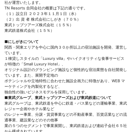
社が運営いたします。
TN Resorts 合同会社の概要は下記の通りです。
（１）設立日 ２０２３年１１月１日（水）
（２）出 資 者 株式会社にしがき（７０％）
東武トップツアーズ株式会社（１５％）
東武鉄道株式会社（１５％）
■にしがきについて
関西・関東エリアを中心に国内３０か所以上の宿泊施設を開発、運営し
ています。
１棟貸しスタイルの「Luxury villa」やハイクオリティな食事サービス
が特徴の「Small Luxury Hotel」、
オリジナル設計のグランピング施設など個性的な宿泊業態を自社開発し
ています。また、展開予定地の
ポテンシャルや立地特性に合わせた施設企画力に特徴があり、WEB マ
ーケティングを内製化するなど、
独自性の強いビジネスモデルを採用しています。
■東武グループ、東武トップツアーズおよび東武鉄道について
東武グループは、東武鉄道を中心に鉄道・バス業などの運輸事業、東武
レジャー企画やホテル業など
のレジャー事業、分譲・賃貸事業などの不動産事業、百貨店業などの流
通事業、建設業などのその他事
業の５つのセグメントで事業展開し、東武鉄道および連結子会社６５社
から構成されています。