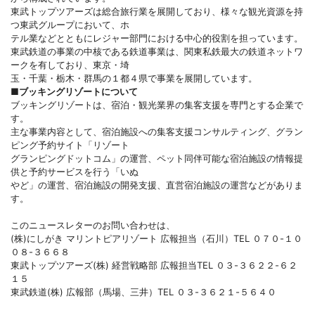
東武トップツアーズは総合旅行業を展開しており、様々な観光資源を持
つ東武グループにおいて、ホ
テル業などとともにレジャー部門における中心的役割を担っています。
東武鉄道の事業の中核である鉄道事業は、関東私鉄最大の鉄道ネットワ
ークを有しており、東京・埼
玉・千葉・栃木・群馬の１都４県で事業を展開しています。
■ブッキングリゾートについて
ブッキングリゾートは、宿泊・観光業界の集客支援を専門とする企業で
す。
主な事業内容として、宿泊施設への集客支援コンサルティング、グラン
ピング予約サイト「リゾート
グランピングドットコム」の運営、ペット同伴可能な宿泊施設の情報提
供と予約サービスを行う「いぬ
やど」の運営、宿泊施設の開発支援、直営宿泊施設の運営などがありま
す。
このニュースレターのお問い合わせは、
(株)にしがき マリントピアリゾート 広報担当（石川）TEL ０７０-１０
０８-３６６８
東武トップツアーズ(株) 経営戦略部 広報担当TEL ０３-３６２２-６２
１５
東武鉄道(株) 広報部（馬場、三井）TEL ０３-３６２１-５６４０