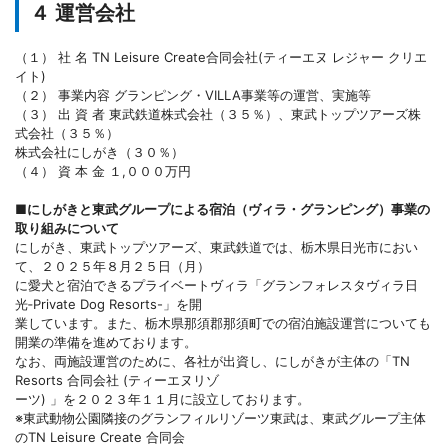
４ 運営会社
（１） 社 名 TN Leisure Create合同会社(ティーエヌ レジャー クリエ
イト)
（２） 事業内容 グランピング・VILLA事業等の運営、実施等
（３） 出 資 者 東武鉄道株式会社（３５％）、東武トップツアーズ株
式会社（３５％）
株式会社にしがき（３０％）
（４） 資 本 金 １,０００万円
■にしがきと東武グループによる宿泊（ヴィラ・グランピング）事業の
取り組みについて
にしがき、東武トップツアーズ、東武鉄道では、栃木県日光市におい
て、２０２５年８月２５日（月）
に愛犬と宿泊できるプライベートヴィラ「グランフォレスタヴィラ日
光‐Private Dog Resorts-」を開
業しています。また、栃木県那須郡那須町での宿泊施設運営についても
開業の準備を進めております。
なお、両施設運営のために、各社が出資し、にしがきが主体の「TN
Resorts 合同会社 (ティーエヌリゾ
ーツ) 」を２０２３年１１月に設立しております。
※東武動物公園隣接のグランフィルリゾーツ東武は、東武グループ主体
のTN Leisure Create 合同会