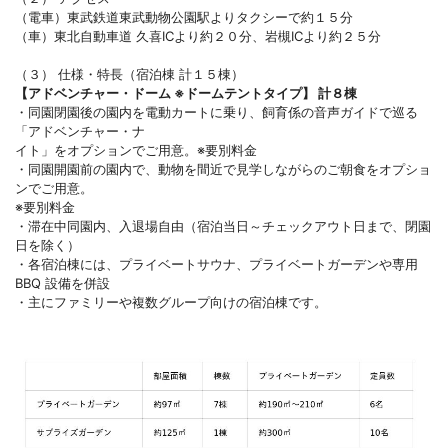
（電車）東武鉄道東武動物公園駅よりタクシーで約１５分
（車）東北自動車道 久喜ICより約２０分、岩槻ICより約２５分
（３） 仕様・特長（宿泊棟 計１５棟）
【アドベンチャー・ドーム ※ドームテントタイプ】 計８棟
・同園閉園後の園内を電動カートに乗り、飼育係の音声ガイドで巡る
「アドベンチャー・ナ
イト」をオプションでご用意。※要別料金
・同園開園前の園内で、動物を間近で見学しながらのご朝食をオプショ
ンでご用意。
※要別料金
・滞在中同園内、入退場自由（宿泊当日～チェックアウト日まで、閉園
日を除く）
・各宿泊棟には、プライベートサウナ、プライベートガーデンや専用
BBQ 設備を併設
・主にファミリーや複数グループ向けの宿泊棟です。