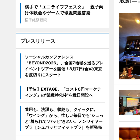
最新ニ
横手で「エコライフフェスタ」 親子向
け体験会やゲームで環境問題啓発
横手経済新聞
プレスリリース
ソーシャルカンファレンス
「BEYOND2026」、全国7地域を巡るプレ
イベントツアーを開催！8月7日(金)の東京
を皮切りにスタート
【予告】EXTAGE、「コスト0円マーケテ
ィング」の"業種特化枠"を近日開設へ
着用も、洗濯も、収納も、クイックに。
「ウイング」から、忙しい毎日でも“シュっ
と”着られて“パッと”きれい。ノンワイヤー
ブラ［シュパッとフィットブラ］を新発売