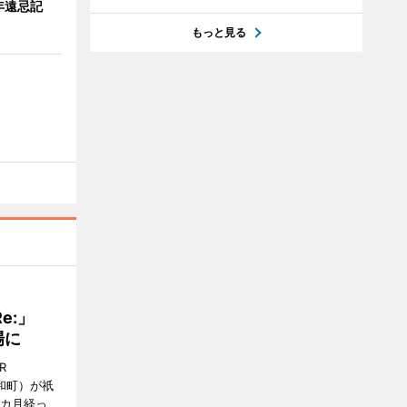
年遠忌記
もっと見る
Re:」
場に
R
和町）が祇
1カ月経っ