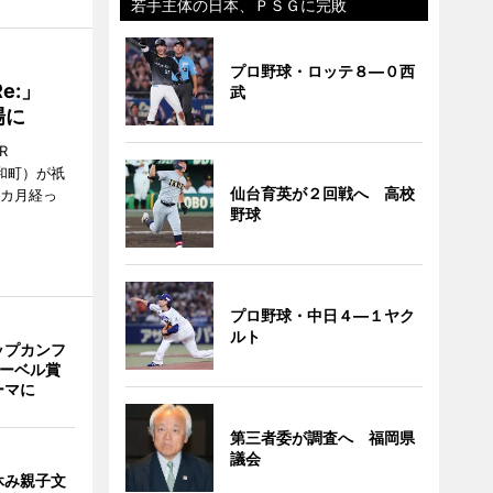
若手主体の日本、ＰＳＧに完敗
プロ野球・ロッテ８―０西
Re:」
武
場に
R
和町）が祇
仙台育英が２回戦へ 高校
1カ月経っ
野球
プロ野球・中日４―１ヤク
ルト
ップカンフ
ノーベル賞
ーマに
第三者委が調査へ 福岡県
議会
休み親子文