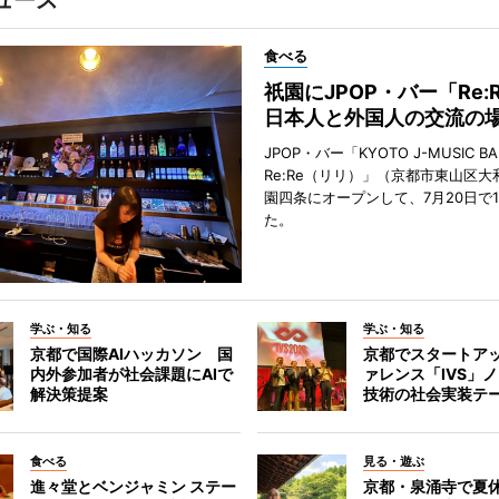
ュース
食べる
祇園にJPOP・バー「Re:
日本人と外国人の交流の
JPOP・バー「KYOTO J-MUSIC BA
Re:Re（リリ）」（京都市東山区大
園四条にオープンして、7月20日で
た。
学ぶ・知る
学ぶ・知る
京都で国際AIハッカソン 国
京都でスタートア
内外参加者が社会課題にAIで
ァレンス「IVS」
解決策提案
技術の社会実装テ
食べる
見る・遊ぶ
進々堂とベンジャミン ステー
京都・泉涌寺で夏