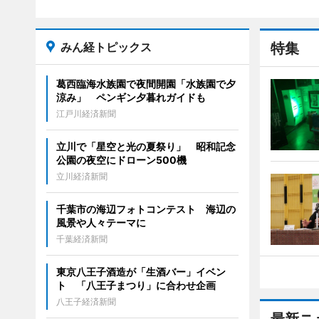
みん経トピックス
特集
葛西臨海水族園で夜間開園「水族園で夕
涼み」 ペンギン夕暮れガイドも
江戸川経済新聞
立川で「星空と光の夏祭り」 昭和記念
公園の夜空にドローン500機
立川経済新聞
千葉市の海辺フォトコンテスト 海辺の
風景や人々テーマに
千葉経済新聞
東京八王子酒造が「生酒バー」イベン
ト 「八王子まつり」に合わせ企画
八王子経済新聞