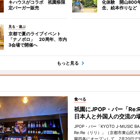
キハウスがコラボ 祇園祭限
化体験 開山800
定バーガー販売
念、絵本作りなど
見る・遊ぶ
京都で夏のライブイベント
「ナノボロ」 20周年、市内
3会場で開催へ
もっと見る
食べる
祇園にJPOP・バー「Re:
日本人と外国人の交流の
JPOP・バー「KYOTO J-MUSIC BA
Re:Re（リリ）」（京都市東山区大
園四条にオープンして、7月20日で