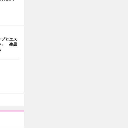
ープとエス
い」 生黒
も