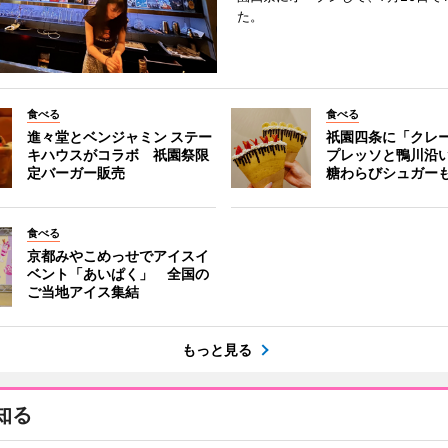
た。
食べる
食べる
進々堂とベンジャミン ステー
祇園四条に「クレ
キハウスがコラボ 祇園祭限
プレッソと鴨川沿
定バーガー販売
糖わらびシュガー
食べる
京都みやこめっせでアイスイ
ベント「あいぱく」 全国の
ご当地アイス集結
もっと見る
知る