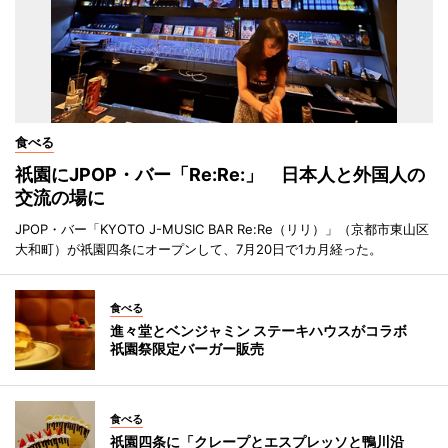
食べる
祇園にJPOP・バー「Re:Re:」 日本人と外国人の
交流の場に
JPOP・バー「KYOTO J-MUSIC BAR Re:Re（リリ）」（京都市東山区
大和町）が祇園四条にオープンして、7月20日で1カ月経った。
食べる
進々堂とベンジャミン ステーキハウスがコラボ
祇園祭限定バーガー販売
食べる
祇園四条に「クレープとエスプレッソと鴨川沿