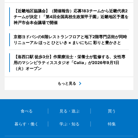
【近畿地区協議会】（開催報告）応募183チームから近畿代表2
チームが決定！「第4回全国高校生政策甲子園」近畿地区予選を
神戸市会本会議場で開催
京都ヨドバシの6階レストランフロアと地下2階専門店街が同時
リニューアル ほっと ひといき × まいにちに 彩りと豊かさと
【洛西口駅 徒歩3分】作業療法士・栄養士が監修する、女性専
用のマシンピラティススタジオ「Calia」が2026年9月1日
（火）オープン
もっと見る
食べる
見る・遊ぶ
買う
暮らす・働く
学ぶ・知る
特集