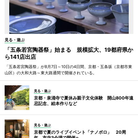
見る・遊ぶ
「五条若宮陶器祭」始まる 規模拡大、19都府県か
ら141店出店
「五条若宮陶器祭」が8月7日～10日の4日間、京都・五条坂（京都市東
山区）の大和大路～東大路通間で開催されている。
見る・遊ぶ
京都・泉涌寺で夏休み親子文化体験 開山800年遠
忌記念、絵本作りなど
見る・遊ぶ
京都で夏のライブイベント「ナノボロ」 20周
年、市内3会場で開催へ