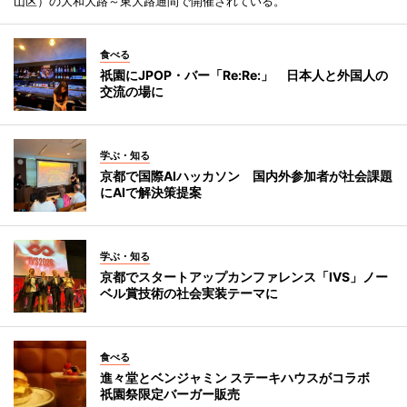
山区）の大和大路～東大路通間で開催されている。
食べる
祇園にJPOP・バー「Re:Re:」 日本人と外国人の
交流の場に
学ぶ・知る
京都で国際AIハッカソン 国内外参加者が社会課題
にAIで解決策提案
学ぶ・知る
京都でスタートアップカンファレンス「IVS」ノー
ベル賞技術の社会実装テーマに
食べる
進々堂とベンジャミン ステーキハウスがコラボ
祇園祭限定バーガー販売