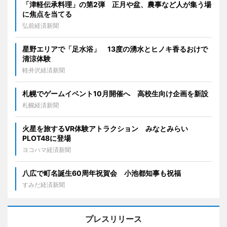
「津軽伝承料理」の第2弾 正月や盆、農事など人が集う場
に焦点を当てる
弘前経済新聞
星野エリアで「足水浴」 13度の湧水とヒノキ香るおけで
清涼体験
軽井沢経済新聞
札幌でゲームイベント10月開催へ 高校生向け企画を新設
札幌経済新聞
火星を旅するVR体験アトラクション みなとみらい
PLOT48に登場
ヨコハマ経済新聞
八広で町名誕生60周年祝賀会 小池都知事も祝福
すみだ経済新聞
プレスリリース