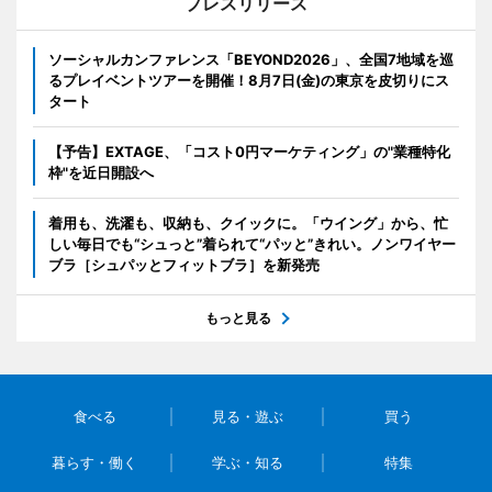
プレスリリース
ソーシャルカンファレンス「BEYOND2026」、全国7地域を巡
るプレイベントツアーを開催！8月7日(金)の東京を皮切りにス
タート
【予告】EXTAGE、「コスト0円マーケティング」の"業種特化
枠"を近日開設へ
着用も、洗濯も、収納も、クイックに。「ウイング」から、忙
しい毎日でも“シュっと”着られて“パッと”きれい。ノンワイヤー
ブラ［シュパッとフィットブラ］を新発売
もっと見る
食べる
見る・遊ぶ
買う
暮らす・働く
学ぶ・知る
特集