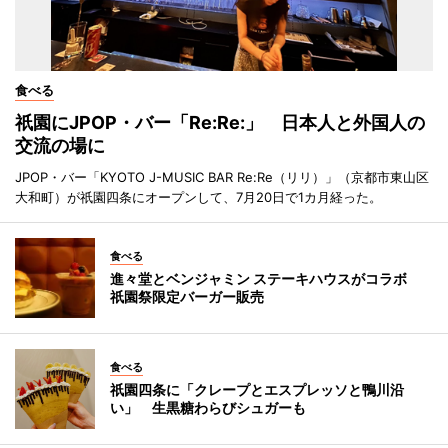
食べる
祇園にJPOP・バー「Re:Re:」 日本人と外国人の
交流の場に
JPOP・バー「KYOTO J-MUSIC BAR Re:Re（リリ）」（京都市東山区
大和町）が祇園四条にオープンして、7月20日で1カ月経った。
食べる
進々堂とベンジャミン ステーキハウスがコラボ
祇園祭限定バーガー販売
食べる
祇園四条に「クレープとエスプレッソと鴨川沿
い」 生黒糖わらびシュガーも