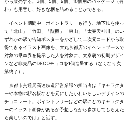
から販売する。3個、5個、9個、10個用のパッケージ（有
料）も用意し、好きな柄を詰めることができる。
イベント期間中、ポイントラリーも行う。地下鉄を使っ
て「北山」「竹田」「醍醐」「東山」「太秦天神川」のい
ずれかの駅で告知ポスターをかざして二次元コードから取
得できるイラスト画像を、大丸京都店のイベントブースで
対象の乗車券を提示した人を対象に、太秦萌の初期デザイ
ンなど非売品のDECOチョコを1個進呈する（なくなり次
第終了）。
京都市交通局高速鉄道部営業課の担当者は「キャラクタ
ーや本物の駅名板などを元にしたかわいらしいデザインの
チョコレート。ポイントラリーはどの駅にどのキャラクタ
ーのイラスト画像があるか予想しながら参加してもらえた
ら楽しいのでは」と話す。