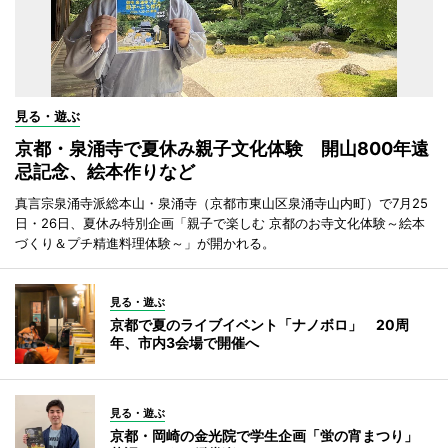
見る・遊ぶ
京都・泉涌寺で夏休み親子文化体験 開山800年遠
忌記念、絵本作りなど
真言宗泉涌寺派総本山・泉涌寺（京都市東山区泉涌寺山内町）で7月25
日・26日、夏休み特別企画「親子で楽しむ 京都のお寺文化体験～絵本
づくり＆プチ精進料理体験～」が開かれる。
見る・遊ぶ
京都で夏のライブイベント「ナノボロ」 20周
年、市内3会場で開催へ
見る・遊ぶ
京都・岡崎の金光院で学生企画「蛍の宵まつり」