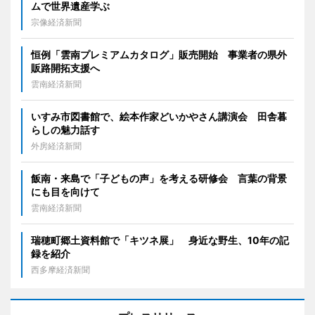
ムで世界遺産学ぶ
宗像経済新聞
恒例「雲南プレミアムカタログ」販売開始 事業者の県外
販路開拓支援へ
雲南経済新聞
いすみ市図書館で、絵本作家どいかやさん講演会 田舎暮
らしの魅力話す
外房経済新聞
飯南・来島で「子どもの声」を考える研修会 言葉の背景
にも目を向けて
雲南経済新聞
瑞穂町郷土資料館で「キツネ展」 身近な野生、10年の記
録を紹介
西多摩経済新聞