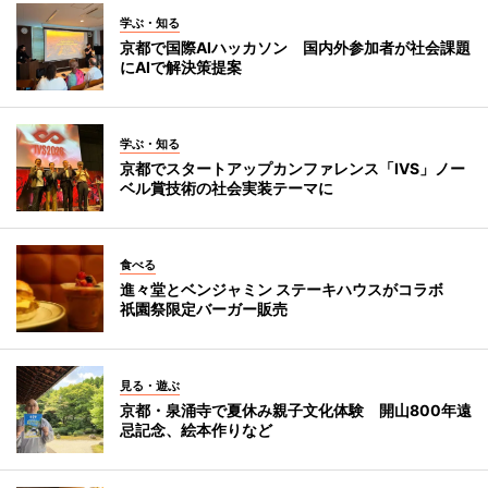
学ぶ・知る
京都で国際AIハッカソン 国内外参加者が社会課題
にAIで解決策提案
学ぶ・知る
京都でスタートアップカンファレンス「IVS」ノー
ベル賞技術の社会実装テーマに
食べる
進々堂とベンジャミン ステーキハウスがコラボ
祇園祭限定バーガー販売
見る・遊ぶ
京都・泉涌寺で夏休み親子文化体験 開山800年遠
忌記念、絵本作りなど