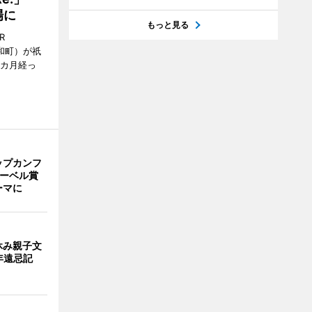
場に
もっと見る
R
和町）が祇
1カ月経っ
ップカンフ
ノーベル賞
ーマに
休み親子文
年遠忌記