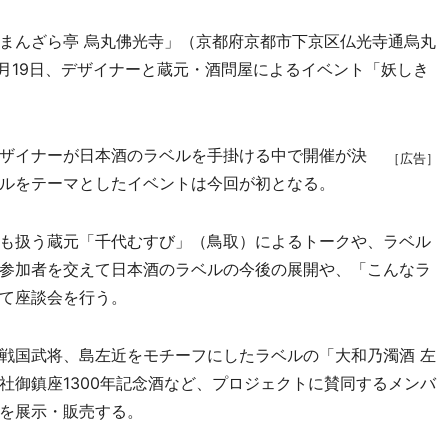
まんざら亭 烏丸佛光寺」（京都府京都市下京区仏光寺通烏丸
77）で6月19日、デザイナーと蔵元・酒問屋によるイベント「妖しき
ザイナーが日本酒のラベルを手掛ける中で開催が決
［広告］
ルをテーマとしたイベントは今回が初となる。
も扱う蔵元「千代むすび」（鳥取）によるトークや、ラベル
参加者を交えて日本酒のラベルの今後の展開や、「こんなラ
て座談会を行う。
戦国武将、島左近をモチーフにしたラベルの「大和乃濁酒 左
社御鎮座1300年記念酒など、プロジェクトに賛同するメンバ
を展示・販売する。