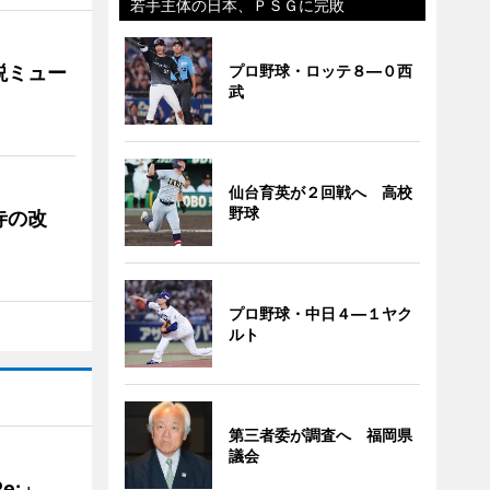
若手主体の日本、ＰＳＧに完敗
説ミュー
プロ野球・ロッテ８―０西
武
仙台育英が２回戦へ 高校
野球
寺の改
プロ野球・中日４―１ヤク
ルト
第三者委が調査へ 福岡県
議会
Re:」