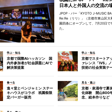
日本人と外国人の交流の
JPOP・バー「KYOTO J-MUSIC BA
Re:Re（リリ）」（京都市東山区大
園四条にオープンして、7月20日で
た。
学ぶ・知る
学ぶ・知る
京都で国際AIハッカソン 国
京都でスタートア
内外参加者が社会課題にAIで
ァレンス「IVS」
解決策提案
技術の社会実装テ
食べる
見る・遊ぶ
進々堂とベンジャミン ステー
京都・泉涌寺で夏
キハウスがコラボ 祇園祭限
化体験 開山800
定バーガー販売
念、絵本作りなど