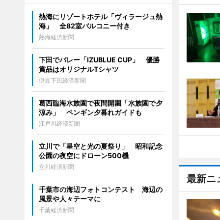
熱海にリゾートホテル「ヴィラージュ熱
海」 全82室バルコニー付き
熱海経済新聞
下田でバレー「IZUBLUE CUP」 優勝
賞品はオリジナルTシャツ
伊豆下田経済新聞
葛西臨海水族園で夜間開園「水族園で夕
涼み」 ペンギン夕暮れガイドも
江戸川経済新聞
立川で「星空と光の夏祭り」 昭和記念
公園の夜空にドローン500機
立川経済新聞
最新ニ
千葉市の海辺フォトコンテスト 海辺の
風景や人々テーマに
千葉経済新聞