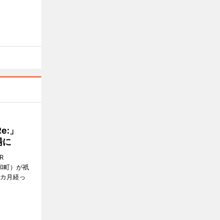
Re:」
場に
R
和町）が祇
1カ月経っ