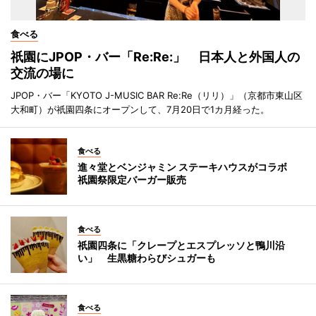
食べる
祇園にJPOP・バー「Re:Re:」 日本人と外国人の
交流の場に
JPOP・バー「KYOTO J-MUSIC BAR Re:Re（リリ）」（京都市東山区
大和町）が祇園四条にオープンして、7月20日で1カ月経った。
食べる
進々堂とベンジャミン ステーキハウスがコラボ
祇園祭限定バーガー販売
食べる
祇園四条に「クレープとエスプレッソと鴨川沿
い」 生黒糖わらびシュガーも
食べる