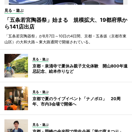
見る・遊ぶ
「五条若宮陶器祭」始まる 規模拡大、19都府県か
ら141店出店
「五条若宮陶器祭」が8月7日～10日の4日間、京都・五条坂（京都市東
山区）の大和大路～東大路通間で開催されている。
見る・遊ぶ
京都・泉涌寺で夏休み親子文化体験 開山800年遠
忌記念、絵本作りなど
見る・遊ぶ
京都で夏のライブイベント「ナノボロ」 20周
年、市内3会場で開催へ
見る・遊ぶ
京都・岡崎の金光院で学生企画「蛍の宵まつり」