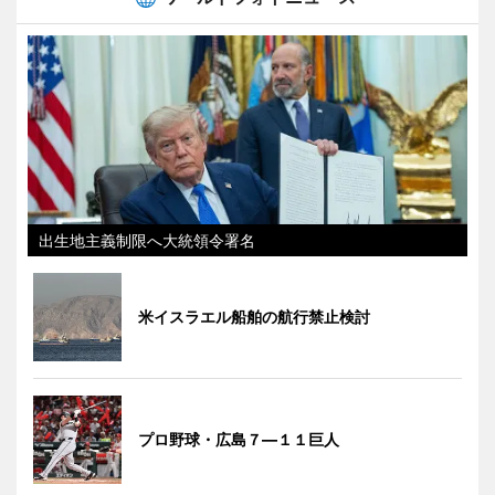
出生地主義制限へ大統領令署名
米イスラエル船舶の航行禁止検討
プロ野球・広島７―１１巨人