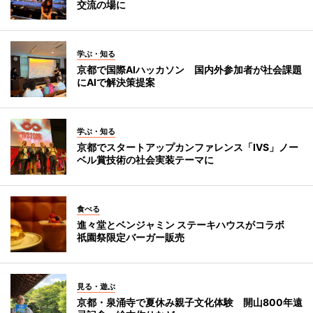
交流の場に
学ぶ・知る
京都で国際AIハッカソン 国内外参加者が社会課題
にAIで解決策提案
学ぶ・知る
京都でスタートアップカンファレンス「IVS」ノー
ベル賞技術の社会実装テーマに
食べる
進々堂とベンジャミン ステーキハウスがコラボ
祇園祭限定バーガー販売
見る・遊ぶ
京都・泉涌寺で夏休み親子文化体験 開山800年遠