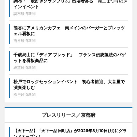
調布・「歌好きグランプリ3」出場者募る 商工まつりのメ
インイベント
調布経済新聞
熊谷にアメリカンカフェ 肉メインのバーガーとプレッツ
ェル看板に
熊谷経済新聞
千歳烏山に「ディア ブレッド」 フランス伝統製法のバゲ
ットを看板商品に
経堂経済新聞
松戸でロックセッションイベント 初心者歓迎、大音量で
演奏楽しむ
松戸経済新聞
プレスリリース／京都府
【天下一品】『天下一品 田町店』が2026年8月10日(月)にグラ
ンドオープン！