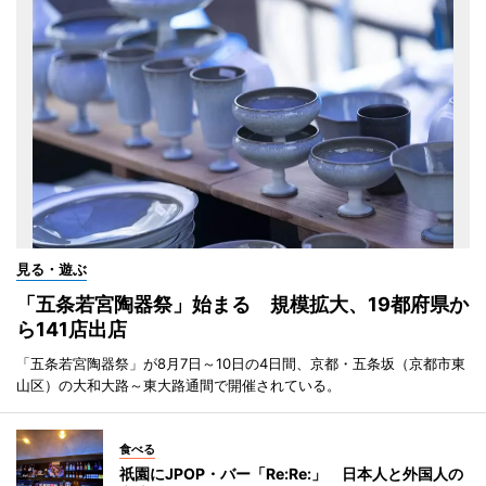
見る・遊ぶ
「五条若宮陶器祭」始まる 規模拡大、19都府県か
ら141店出店
「五条若宮陶器祭」が8月7日～10日の4日間、京都・五条坂（京都市東
山区）の大和大路～東大路通間で開催されている。
食べる
祇園にJPOP・バー「Re:Re:」 日本人と外国人の