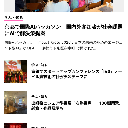
学ぶ・知る
京都で国際AIハッカソン 国内外参加者が社会課題
にAIで解決策提案
国際AIハッカソン「Impact Kyoto 2026：日本の未来のためのエージェ
ント型AI」が7月4日、京都市下京区御幸町 で開かれた。
学ぶ・知る
京都でスタートアップカンファレンス「IVS」ノー
ベル賞技術の社会実装テーマに
学ぶ・知る
出町柳にシェア型書店「右岸書房」 130棚用意、
雑貨・作品展示も