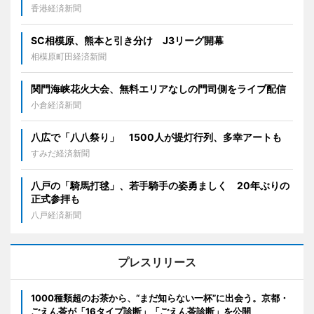
香港経済新聞
SC相模原、熊本と引き分け J3リーグ開幕
相模原町田経済新聞
関門海峡花火大会、無料エリアなしの門司側をライブ配信
小倉経済新聞
八広で「八八祭り」 1500人が提灯行列、多幸アートも
すみだ経済新聞
八戸の「騎馬打毬」、若手騎手の姿勇ましく 20年ぶりの
正式参拝も
八戸経済新聞
プレスリリース
1000種類超のお茶から、“まだ知らない一杯”に出会う。京都・
ごえん茶が「16タイプ診断」「ごえん茶診断」を公開