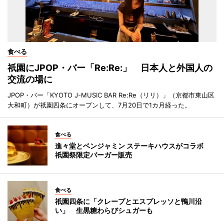
食べる
祇園にJPOP・バー「Re:Re:」 日本人と外国人の
交流の場に
JPOP・バー「KYOTO J-MUSIC BAR Re:Re（リリ）」（京都市東山区
大和町）が祇園四条にオープンして、7月20日で1カ月経った。
食べる
進々堂とベンジャミン ステーキハウスがコラボ
祇園祭限定バーガー販売
食べる
祇園四条に「クレープとエスプレッソと鴨川沿
い」 生黒糖わらびシュガーも