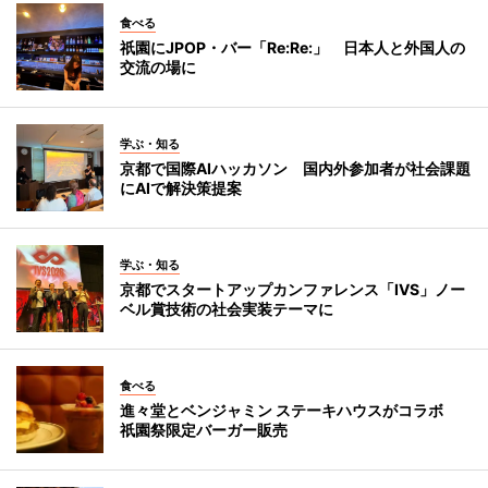
食べる
祇園にJPOP・バー「Re:Re:」 日本人と外国人の
交流の場に
学ぶ・知る
京都で国際AIハッカソン 国内外参加者が社会課題
にAIで解決策提案
学ぶ・知る
京都でスタートアップカンファレンス「IVS」ノー
ベル賞技術の社会実装テーマに
食べる
進々堂とベンジャミン ステーキハウスがコラボ
祇園祭限定バーガー販売