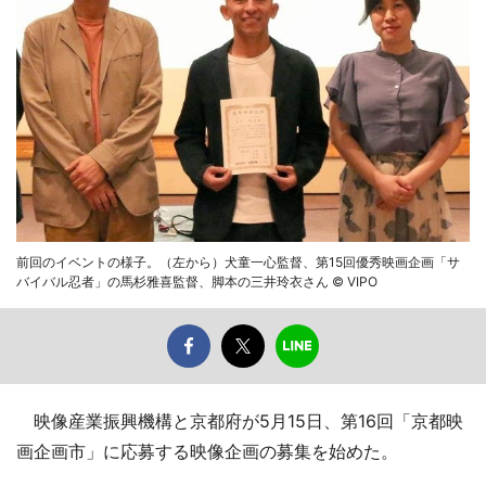
前回のイベントの様子。（左から）犬童一心監督、第15回優秀映画企画「サ
バイバル忍者」の馬杉雅喜監督、脚本の三井玲衣さん © VIPO
映像産業振興機構と京都府が5月15日、第16回「京都映
画企画市」に応募する映像企画の募集を始めた。