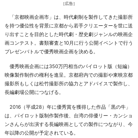
［広告］
「京都映画企画市」は、時代劇制を製作してきた撮影所
を持つ優位性を背景に京都から若手クリエーターを世に送
り出すことを目的とした時代劇・歴史劇ジャンルの映画企
画コンテスト。書類審査と10月に行う公開イベントで行う
プレゼンバトルで優秀映画企画を決める。
優秀映画企画には350万円相当のパイロット版（短編）
映像製作制作の権利を進呈。京都府内での撮影や東映京都
撮影所もしくは松竹撮影所の協力とアドバイスで製作し、
長編劇場公開につなげる。
2016（平成28）年に優秀賞を獲得した作品「黒の牛」
は、パイロット版制作製作後、台湾の俳優リー・カンショ
ンさんらが出演する長編映画としての製作につながり、今
年以降の公開が予定されている。