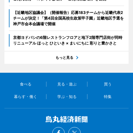
【近畿地区協議会】（開催報告）応募183チームから近畿代表2
チームが決定！「第4回全国高校生政策甲子園」近畿地区予選を
神戸市会本会議場で開催
京都ヨドバシの6階レストランフロアと地下2階専門店街が同時
リニューアル ほっと ひといき × まいにちに 彩りと豊かさと
もっと見る
食べる
見る・遊ぶ
買う
暮らす・働く
学ぶ・知る
特集