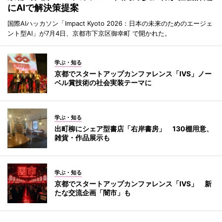
にAIで解決策提案
国際AIハッカソン「Impact Kyoto 2026：日本の未来のためのエージェ
ント型AI」が7月4日、京都市下京区御幸町 で開かれた。
学ぶ・知る
京都でスタートアップカンファレンス「IVS」ノー
ベル賞技術の社会実装テーマに
学ぶ・知る
出町柳にシェア型書店「右岸書房」 130棚用意、
雑貨・作品展示も
学ぶ・知る
京都でスタートアップカンファレンス「IVS」 新
たな交流企画「闇市」も