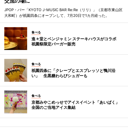
交流の場に
JPOP・バー「KYOTO J-MUSIC BAR Re:Re（リリ）」（京都市東山区
大和町）が祇園四条にオープンして、7月20日で1カ月経った。
食べる
進々堂とベンジャミン ステーキハウスがコラボ
祇園祭限定バーガー販売
食べる
祇園四条に「クレープとエスプレッソと鴨川沿
い」 生黒糖わらびシュガーも
食べる
京都みやこめっせでアイスイベント「あいぱく」
全国のご当地アイス集結