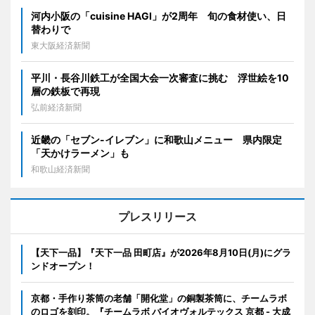
河内小阪の「cuisine HAGI」が2周年 旬の食材使い、日
替わりで
東大阪経済新聞
平川・長谷川鉄工が全国大会一次審査に挑む 浮世絵を10
層の鉄板で再現
弘前経済新聞
近畿の「セブン-イレブン」に和歌山メニュー 県内限定
「天かけラーメン」も
和歌山経済新聞
プレスリリース
【天下一品】『天下一品 田町店』が2026年8月10日(月)にグラ
ンドオープン！
京都・手作り茶筒の老舗「開化堂」の銅製茶筒に、チームラボ
のロゴを刻印。『チームラボ バイオヴォルテックス 京都 - 大成