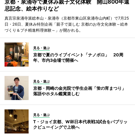
京都・泉涌寺で夏休み親子文化体験 開山800年遠
忌記念、絵本作りなど
真言宗泉涌寺派総本山・泉涌寺（京都市東山区泉涌寺山内町）で7月25
日・26日、夏休み特別企画「親子で楽しむ 京都のお寺文化体験～絵本
づくり＆プチ精進料理体験～」が開かれる。
見る・遊ぶ
京都で夏のライブイベント「ナノボロ」 20周
年、市内3会場で開催へ
見る・遊ぶ
京都・岡崎の金光院で学生企画「蛍の宵まつり」
落語やホタル鑑賞楽しむ
見る・遊ぶ
T・ジョイ京都、W杯日本代表戦3試合をパブリッ
クビューイングで上映へ