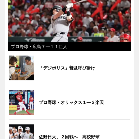
プロ野球・広島７―１１巨人
「デジポリス」普及呼び掛け
プロ野球・オリックス１―３楽天
佐野日大、２回戦へ 高校野球