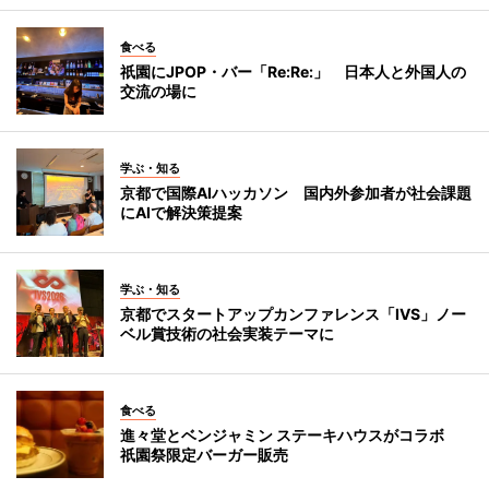
食べる
祇園にJPOP・バー「Re:Re:」 日本人と外国人の
交流の場に
学ぶ・知る
京都で国際AIハッカソン 国内外参加者が社会課題
にAIで解決策提案
学ぶ・知る
京都でスタートアップカンファレンス「IVS」ノー
ベル賞技術の社会実装テーマに
食べる
進々堂とベンジャミン ステーキハウスがコラボ
祇園祭限定バーガー販売