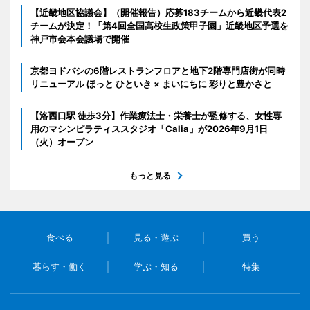
【近畿地区協議会】（開催報告）応募183チームから近畿代表2
チームが決定！「第4回全国高校生政策甲子園」近畿地区予選を
神戸市会本会議場で開催
京都ヨドバシの6階レストランフロアと地下2階専門店街が同時
リニューアル ほっと ひといき × まいにちに 彩りと豊かさと
【洛西口駅 徒歩3分】作業療法士・栄養士が監修する、女性専
用のマシンピラティススタジオ「Calia」が2026年9月1日
（火）オープン
もっと見る
食べる
見る・遊ぶ
買う
暮らす・働く
学ぶ・知る
特集