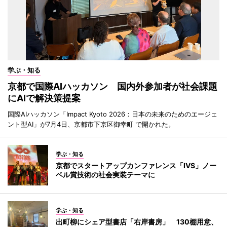
学ぶ・知る
京都で国際AIハッカソン 国内外参加者が社会課題
にAIで解決策提案
国際AIハッカソン「Impact Kyoto 2026：日本の未来のためのエージェ
ント型AI」が7月4日、京都市下京区御幸町 で開かれた。
学ぶ・知る
京都でスタートアップカンファレンス「IVS」ノー
ベル賞技術の社会実装テーマに
学ぶ・知る
出町柳にシェア型書店「右岸書房」 130棚用意、