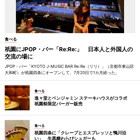
食べる
祇園にJPOP・バー「Re:Re:」 日本人と外国人の
交流の場に
JPOP・バー「KYOTO J-MUSIC BAR Re:Re（リリ）」（京都市東山区
大和町）が祇園四条にオープンして、7月20日で1カ月経った。
食べる
進々堂とベンジャミン ステーキハウスがコラボ
祇園祭限定バーガー販売
食べる
祇園四条に「クレープとエスプレッソと鴨川沿
い」 生黒糖わらびシュガーも