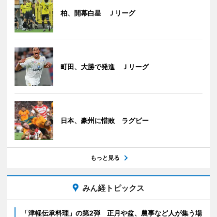
柏、開幕白星 Ｊリーグ
町田、大勝で発進 Ｊリーグ
日本、豪州に惜敗 ラグビー
もっと見る
みん経トピックス
「津軽伝承料理」の第2弾 正月や盆、農事など人が集う場