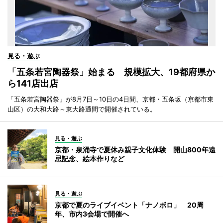
見る・遊ぶ
「五条若宮陶器祭」始まる 規模拡大、19都府県か
ら141店出店
「五条若宮陶器祭」が8月7日～10日の4日間、京都・五条坂（京都市東
山区）の大和大路～東大路通間で開催されている。
見る・遊ぶ
京都・泉涌寺で夏休み親子文化体験 開山800年遠
忌記念、絵本作りなど
見る・遊ぶ
京都で夏のライブイベント「ナノボロ」 20周
年、市内3会場で開催へ