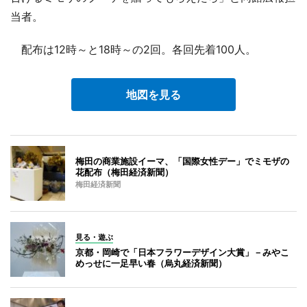
当者。
配布は12時～と18時～の2回。各回先着100人。
地図を見る
梅田の商業施設イーマ、「国際女性デー」でミモザの
花配布（梅田経済新聞）
梅田経済新聞
見る・遊ぶ
京都・岡崎で「日本フラワーデザイン大賞」－みやこ
めっせに一足早い春（烏丸経済新聞）