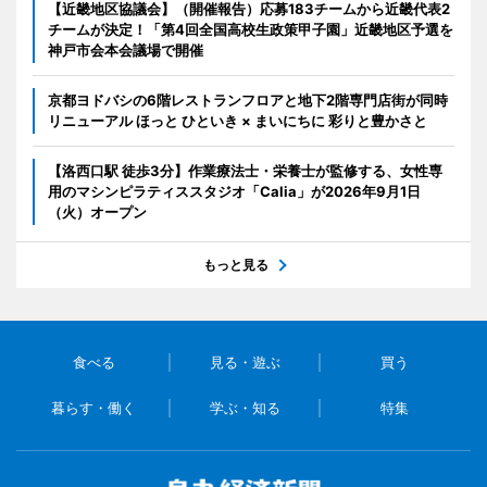
【近畿地区協議会】（開催報告）応募183チームから近畿代表2
チームが決定！「第4回全国高校生政策甲子園」近畿地区予選を
神戸市会本会議場で開催
京都ヨドバシの6階レストランフロアと地下2階専門店街が同時
リニューアル ほっと ひといき × まいにちに 彩りと豊かさと
【洛西口駅 徒歩3分】作業療法士・栄養士が監修する、女性専
用のマシンピラティススタジオ「Calia」が2026年9月1日
（火）オープン
もっと見る
食べる
見る・遊ぶ
買う
暮らす・働く
学ぶ・知る
特集