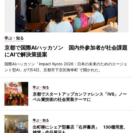
学ぶ・知る
京都で国際AIハッカソン 国内外参加者が社会課題
にAIで解決策提案
国際AIハッカソン「Impact Kyoto 2026：日本の未来のためのエージェ
ント型AI」が7月4日、京都市下京区御幸町 で開かれた。
学ぶ・知る
京都でスタートアップカンファレンス「IVS」ノー
ベル賞技術の社会実装テーマに
学ぶ・知る
出町柳にシェア型書店「右岸書房」 130棚用意、
雑貨・作品展示も