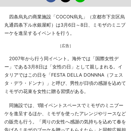
四条烏丸の商業施設「COCON烏丸」（京都市下京区烏
丸通四条下ル水銀屋町）は3月6日～8日、ミモザのミニブ
ーケを進呈するイベントを行う。
［広告］
2007年から行う同イベント。海外では「国際女性デ
ー」である3月8日は「女性の日」として親しまれる。イ
タリアではこの日を「FESTA DELLA DONNNA（フェス
タ・デラ・ドンナ）」と呼び、男性が日頃の感謝を込めて
ミモザの花束を女性に贈る習慣がある。
同施設では、1階イベントスペースでミモザのミニブー
ケを進呈するほか、ミモザを使ったアレンジやリースなど
の販売も行う。「周りの女性へ感謝の気持ちを込めて春を
告げるミモザのブーケを贈ってもらえたら」と同館広報担