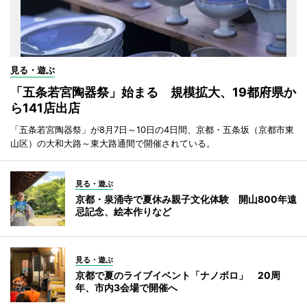
見る・遊ぶ
「五条若宮陶器祭」始まる 規模拡大、19都府県か
ら141店出店
「五条若宮陶器祭」が8月7日～10日の4日間、京都・五条坂（京都市東
山区）の大和大路～東大路通間で開催されている。
見る・遊ぶ
京都・泉涌寺で夏休み親子文化体験 開山800年遠
忌記念、絵本作りなど
見る・遊ぶ
京都で夏のライブイベント「ナノボロ」 20周
年、市内3会場で開催へ