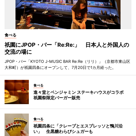
食べる
祇園にJPOP・バー「Re:Re:」 日本人と外国人の
交流の場に
JPOP・バー「KYOTO J-MUSIC BAR Re:Re（リリ）」（京都市東山区
大和町）が祇園四条にオープンして、7月20日で1カ月経った。
食べる
進々堂とベンジャミン ステーキハウスがコラボ
祇園祭限定バーガー販売
食べる
祇園四条に「クレープとエスプレッソと鴨川沿
い」 生黒糖わらびシュガーも