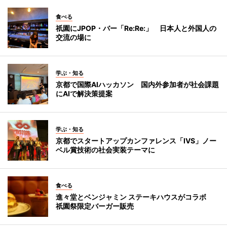
食べる
祇園にJPOP・バー「Re:Re:」 日本人と外国人の
交流の場に
学ぶ・知る
京都で国際AIハッカソン 国内外参加者が社会課題
にAIで解決策提案
学ぶ・知る
京都でスタートアップカンファレンス「IVS」ノー
ベル賞技術の社会実装テーマに
食べる
進々堂とベンジャミン ステーキハウスがコラボ
祇園祭限定バーガー販売