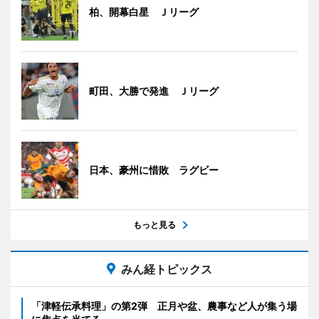
柏、開幕白星 Ｊリーグ
町田、大勝で発進 Ｊリーグ
日本、豪州に惜敗 ラグビー
もっと見る
みん経トピックス
「津軽伝承料理」の第2弾 正月や盆、農事など人が集う場