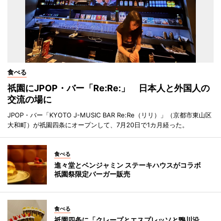
食べる
祇園にJPOP・バー「Re:Re:」 日本人と外国人の
交流の場に
JPOP・バー「KYOTO J-MUSIC BAR Re:Re（リリ）」（京都市東山区
大和町）が祇園四条にオープンして、7月20日で1カ月経った。
食べる
進々堂とベンジャミン ステーキハウスがコラボ
祇園祭限定バーガー販売
食べる
祇園四条に「クレープとエスプレッソと鴨川沿