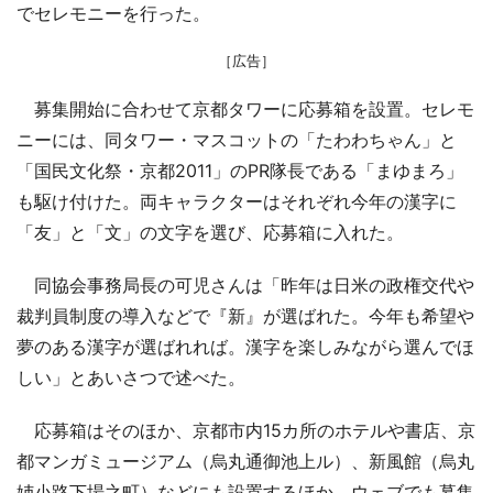
でセレモニーを行った。
［広告］
募集開始に合わせて京都タワーに応募箱を設置。セレモ
ニーには、同タワー・マスコットの「たわわちゃん」と
「国民文化祭・京都2011」のPR隊長である「まゆまろ」
も駆け付けた。両キャラクターはそれぞれ今年の漢字に
「友」と「文」の文字を選び、応募箱に入れた。
同協会事務局長の可児さんは「昨年は日米の政権交代や
裁判員制度の導入などで『新』が選ばれた。今年も希望や
夢のある漢字が選ばれれば。漢字を楽しみながら選んでほ
しい」とあいさつで述べた。
応募箱はそのほか、京都市内15カ所のホテルや書店、京
都マンガミュージアム（烏丸通御池上ル）、新風館（烏丸
姉小路下場之町）などにも設置するほか、ウェブでも募集