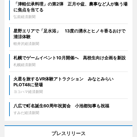
「津軽伝承料理」の第2弾 正月や盆、農事など人が集う場
に焦点を当てる
弘前経済新聞
星野エリアで「足水浴」 13度の湧水とヒノキ香るおけで
清涼体験
軽井沢経済新聞
札幌でゲームイベント10月開催へ 高校生向け企画を新設
札幌経済新聞
火星を旅するVR体験アトラクション みなとみらい
PLOT48に登場
ヨコハマ経済新聞
八広で町名誕生60周年祝賀会 小池都知事も祝福
すみだ経済新聞
プレスリリース