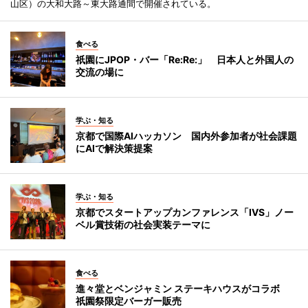
山区）の大和大路～東大路通間で開催されている。
食べる
祇園にJPOP・バー「Re:Re:」 日本人と外国人の
交流の場に
学ぶ・知る
京都で国際AIハッカソン 国内外参加者が社会課題
にAIで解決策提案
学ぶ・知る
京都でスタートアップカンファレンス「IVS」ノー
ベル賞技術の社会実装テーマに
食べる
進々堂とベンジャミン ステーキハウスがコラボ
祇園祭限定バーガー販売