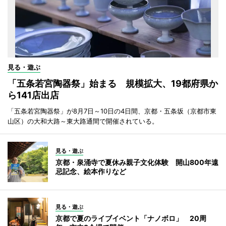
見る・遊ぶ
「五条若宮陶器祭」始まる 規模拡大、19都府県か
ら141店出店
「五条若宮陶器祭」が8月7日～10日の4日間、京都・五条坂（京都市東
山区）の大和大路～東大路通間で開催されている。
見る・遊ぶ
京都・泉涌寺で夏休み親子文化体験 開山800年遠
忌記念、絵本作りなど
見る・遊ぶ
京都で夏のライブイベント「ナノボロ」 20周