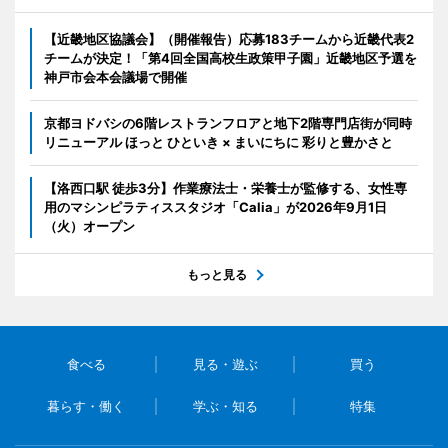
【近畿地区協議会】（開催報告）応募183チームから近畿代表2
チームが決定！「第4回全国高校生政策甲子園」近畿地区予選を
神戸市会本会議場で開催
京都ヨドバシの6階レストランフロアと地下2階専門店街が同時
リニューアル ほっと ひといき × まいにちに 彩りと豊かさと
【洛西口駅 徒歩3分】作業療法士・栄養士が監修する、女性専
用のマシンピラティススタジオ「Calia」が2026年9月1日
（火）オープン
もっと見る
食べる
見る・遊ぶ
買う
暮らす・働く
学ぶ・知る
特集