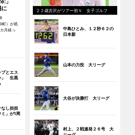
Re:」
場に
２２歳吉沢がツアー初Ｖ 女子ゴルフ
R
和町）が祇
中島ひとみ、１２秒６２の
1カ月経っ
日本新
山本の力投 大リーグ
ープとエス
い」 生黒
も
大谷が決勝打 大リーグ
汁なし担担
ミ」が1周
村上、２戦連発２６号 大
リーグ