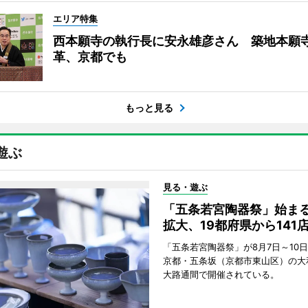
エリア特集
西本願寺の執行長に安永雄彦さん 築地本願
革、京都でも
もっと見る
遊ぶ
見る・遊ぶ
「五条若宮陶器祭」始ま
拡大、19都府県から141
「五条若宮陶器祭」が8月7日～10
京都・五条坂（京都市東山区）の大
大路通間で開催されている。