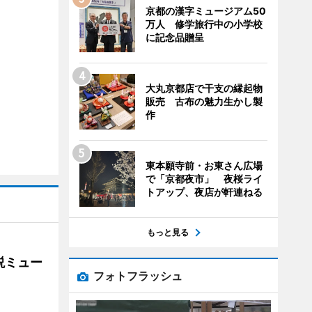
京都の漢字ミュージアム50
万人 修学旅行中の小学校
に記念品贈呈
大丸京都店で干支の縁起物
販売 古布の魅力生かし製
作
東本願寺前・お東さん広場
で「京都夜市」 夜桜ライ
トアップ、夜店が軒連ねる
もっと見る
説ミュー
フォトフラッシュ