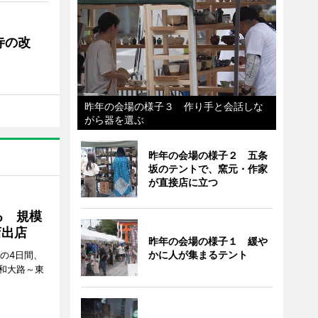
寺の改
昨年の会場の様子３ 作り手と会話しな
がら器を選ぶ
昨年の会場の様子２ 五条
坂のテントで、窯元・作家
が直接店に立つ
る 規模
店出店
昨年の会場の様子１ 緩や
かに人が集まるテント
日の4日間、
和大路～東