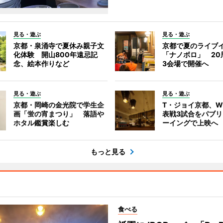
見る・遊ぶ
見る・遊ぶ
京都・泉涌寺で夏休み親子文
京都で夏のライブ
化体験 開山800年遠忌記
「ナノボロ」 20
念、絵本作りなど
3会場で開催へ
見る・遊ぶ
見る・遊ぶ
京都・岡崎の金光院で学生企
T・ジョイ京都、
画「蛍の宵まつり」 落語や
表戦3試合をパブ
ホタル鑑賞楽しむ
ーイングで上映へ
もっと見る
食べる