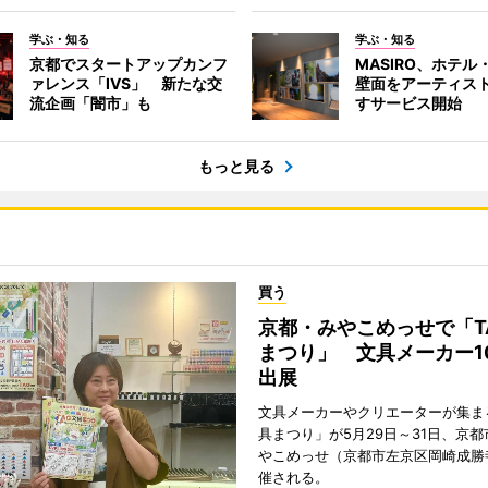
学ぶ・知る
学ぶ・知る
京都でスタートアップカンフ
MASIRO、ホテル
ァレンス「IVS」 新たな交
壁面をアーティス
流企画「闇市」も
すサービス開始
もっと見る
買う
京都・みやこめっせで「T
まつり」 文具メーカー1
出展
文具メーカーやクリエーターが集まる
具まつり」が5月29日～31日、京
やこめっせ（京都市左京区岡崎成勝
催される。