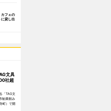
・カフェの
トに貸し出
AG文具
00社超
「TAG文
都市勧業館み
寺町）で開