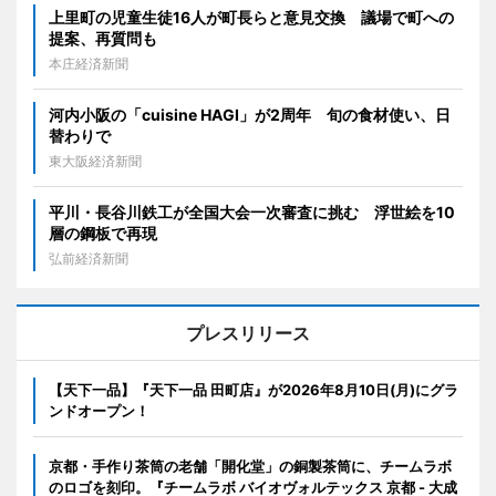
上里町の児童生徒16人が町長らと意見交換 議場で町への
提案、再質問も
本庄経済新聞
河内小阪の「cuisine HAGI」が2周年 旬の食材使い、日
替わりで
東大阪経済新聞
平川・長谷川鉄工が全国大会一次審査に挑む 浮世絵を10
層の鋼板で再現
弘前経済新聞
プレスリリース
【天下一品】『天下一品 田町店』が2026年8月10日(月)にグラ
ンドオープン！
京都・手作り茶筒の老舗「開化堂」の銅製茶筒に、チームラボ
のロゴを刻印。『チームラボ バイオヴォルテックス 京都 - 大成