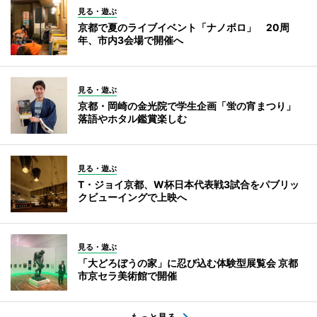
見る・遊ぶ
京都で夏のライブイベント「ナノボロ」 20周
年、市内3会場で開催へ
見る・遊ぶ
京都・岡崎の金光院で学生企画「蛍の宵まつり」
落語やホタル鑑賞楽しむ
見る・遊ぶ
T・ジョイ京都、W杯日本代表戦3試合をパブリッ
クビューイングで上映へ
見る・遊ぶ
「大どろぼうの家」に忍び込む体験型展覧会 京都
市京セラ美術館で開催