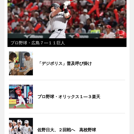
プロ野球・広島７―１１巨人
「デジポリス」普及呼び掛け
プロ野球・オリックス１―３楽天
佐野日大、２回戦へ 高校野球