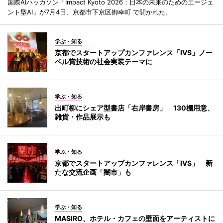
国際AIハッカソン「Impact Kyoto 2026：日本の未来のためのエージェ
ント型AI」が7月4日、京都市下京区御幸町 で開かれた。
学ぶ・知る
京都でスタートアップカンファレンス「IVS」ノー
ベル賞技術の社会実装テーマに
学ぶ・知る
出町柳にシェア型書店「右岸書房」 130棚用意、
雑貨・作品展示も
学ぶ・知る
京都でスタートアップカンファレンス「IVS」 新
たな交流企画「闇市」も
学ぶ・知る
MASIRO、ホテル・カフェの壁面をアーティストに