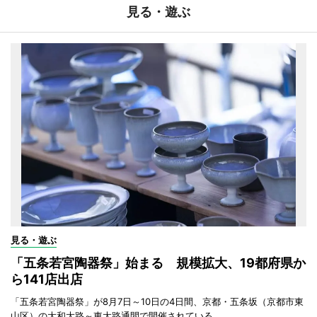
見る・遊ぶ
見る・遊ぶ
「五条若宮陶器祭」始まる 規模拡大、19都府県か
ら141店出店
「五条若宮陶器祭」が8月7日～10日の4日間、京都・五条坂（京都市東
山区）の大和大路～東大路通間で開催されている。