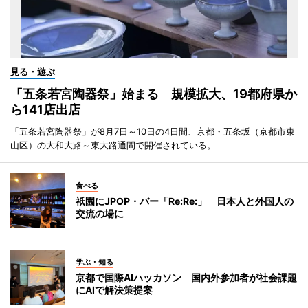
見る・遊ぶ
「五条若宮陶器祭」始まる 規模拡大、19都府県か
ら141店出店
「五条若宮陶器祭」が8月7日～10日の4日間、京都・五条坂（京都市東
山区）の大和大路～東大路通間で開催されている。
食べる
祇園にJPOP・バー「Re:Re:」 日本人と外国人の
交流の場に
学ぶ・知る
京都で国際AIハッカソン 国内外参加者が社会課題
にAIで解決策提案