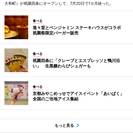
大和町）が祇園四条にオープンして、7月20日で1カ月経った。
食べる
進々堂とベンジャミン ステーキハウスがコラボ
祇園祭限定バーガー販売
食べる
祇園四条に「クレープとエスプレッソと鴨川沿
い」 生黒糖わらびシュガーも
食べる
京都みやこめっせでアイスイベント「あいぱく」
全国のご当地アイス集結
もっと見る