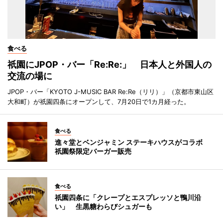
食べる
祇園にJPOP・バー「Re:Re:」 日本人と外国人の
交流の場に
JPOP・バー「KYOTO J-MUSIC BAR Re:Re（リリ）」（京都市東山区
大和町）が祇園四条にオープンして、7月20日で1カ月経った。
食べる
進々堂とベンジャミン ステーキハウスがコラボ
祇園祭限定バーガー販売
食べる
祇園四条に「クレープとエスプレッソと鴨川沿
い」 生黒糖わらびシュガーも