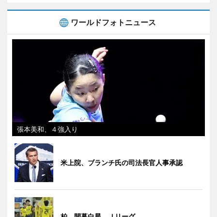
ワールドフォトニュース
張本美和、４強入り
米上院、ブランチ氏の司法長官人事承認
柏、開幕白星 Ｊリーグ