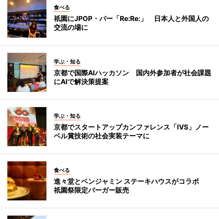
食べる
祇園にJPOP・バー「Re:Re:」 日本人と外国人の
交流の場に
学ぶ・知る
京都で国際AIハッカソン 国内外参加者が社会課題
にAIで解決策提案
学ぶ・知る
京都でスタートアップカンファレンス「IVS」ノー
ベル賞技術の社会実装テーマに
食べる
進々堂とベンジャミン ステーキハウスがコラボ
祇園祭限定バーガー販売