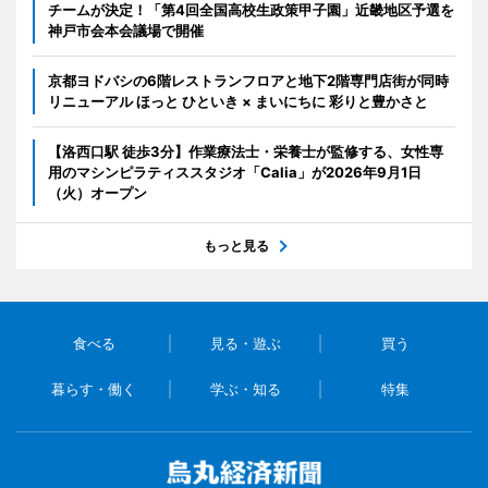
チームが決定！「第4回全国高校生政策甲子園」近畿地区予選を
神戸市会本会議場で開催
京都ヨドバシの6階レストランフロアと地下2階専門店街が同時
リニューアル ほっと ひといき × まいにちに 彩りと豊かさと
【洛西口駅 徒歩3分】作業療法士・栄養士が監修する、女性専
用のマシンピラティススタジオ「Calia」が2026年9月1日
（火）オープン
もっと見る
食べる
見る・遊ぶ
買う
暮らす・働く
学ぶ・知る
特集