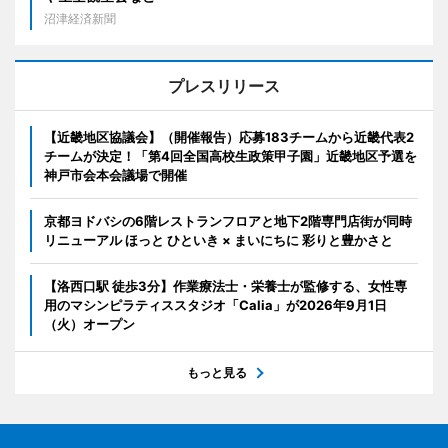
沼津経済新聞
プレスリリース
【近畿地区協議会】（開催報告）応募183チームから近畿代表2
チームが決定！「第4回全国高校生政策甲子園」近畿地区予選を
神戸市会本会議場で開催
京都ヨドバシの6階レストランフロアと地下2階専門店街が同時
リニューアル ほっと ひといき × まいにちに 彩りと豊かさと
【洛西口駅 徒歩3分】作業療法士・栄養士が監修する、女性専
用のマシンピラティススタジオ「Calia」が2026年9月1日
（火）オープン
もっと見る