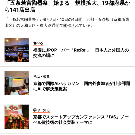
「五条若宮陶器祭」始まる 規模拡大、19都府県か
ら141店出店
「五条若宮陶器祭」が8月7日～10日の4日間、京都・五条坂（京都市東
山区）の大和大路～東大路通間で開催されている。
食べる
祇園にJPOP・バー「Re:Re:」 日本人と外国人の
交流の場に
学ぶ・知る
京都で国際AIハッカソン 国内外参加者が社会課題
にAIで解決策提案
学ぶ・知る
京都でスタートアップカンファレンス「IVS」ノー
ベル賞技術の社会実装テーマに