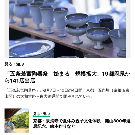
見る・遊ぶ
「五条若宮陶器祭」始まる 規模拡大、19都府県か
ら141店出店
「五条若宮陶器祭」が8月7日～10日の4日間、京都・五条坂（京都市東
山区）の大和大路～東大路通間で開催されている。
見る・遊ぶ
京都・泉涌寺で夏休み親子文化体験 開山800年遠
忌記念、絵本作りなど