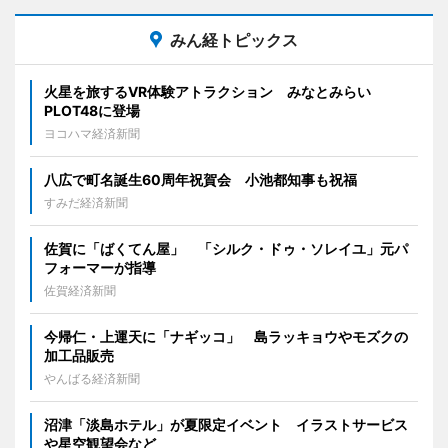
みん経トピックス
火星を旅するVR体験アトラクション みなとみらい
PLOT48に登場
ヨコハマ経済新聞
八広で町名誕生60周年祝賀会 小池都知事も祝福
すみだ経済新聞
佐賀に「ばくてん屋」 「シルク・ドゥ・ソレイユ」元パ
フォーマーが指導
佐賀経済新聞
今帰仁・上運天に「ナギッコ」 島ラッキョウやモズクの
加工品販売
やんばる経済新聞
沼津「淡島ホテル」が夏限定イベント イラストサービス
や星空観望会など