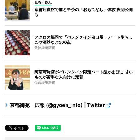
見る・遊ぶ
京都迎賓館で能と呈茶の「おもてなし」体験 夜間公開
も
アクロス福岡で「バレンタイン猪口展」 ハート型ちょ
こや酒器など500点
天神経済新聞
阿部蒲鉾店がバレンタイン限定ハート型かまぼこ 甘い
ものが苦手な人向けに定着
仙台経済新聞
京都御苑 広報 (@gyoen_info) | Twitter