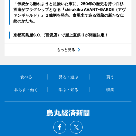
「伝統から離れようと足掻いた末に」250年の歴史を持つ白杉
酒造がフラグシップとなる『shirakiku AVANT-GARDE（アヴ
ァンギャルド）』２銘柄を発売。食用米で造る酒蔵の新たな伝
統のかたち。
京都高島屋S.C.（百貨店）で屋上夏祭りが開催決定！
もっと見る
食べる
見る・遊ぶ
買う
暮らす・働く
学ぶ・知る
特集