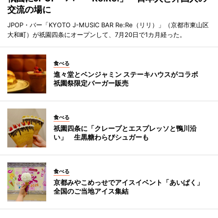
交流の場に
JPOP・バー「KYOTO J-MUSIC BAR Re:Re（リリ）」（京都市東山区
大和町）が祇園四条にオープンして、7月20日で1カ月経った。
食べる
進々堂とベンジャミン ステーキハウスがコラボ
祇園祭限定バーガー販売
食べる
祇園四条に「クレープとエスプレッソと鴨川沿
い」 生黒糖わらびシュガーも
食べる
京都みやこめっせでアイスイベント「あいぱく」
全国のご当地アイス集結