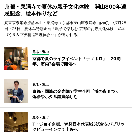
京都・泉涌寺で夏休み親子文化体験 開山800年遠
忌記念、絵本作りなど
真言宗泉涌寺派総本山・泉涌寺（京都市東山区泉涌寺山内町）で7月25
日・26日、夏休み特別企画「親子で楽しむ 京都のお寺文化体験～絵本
づくり＆プチ精進料理体験～」が開かれる。
見る・遊ぶ
京都で夏のライブイベント「ナノボロ」 20周
年、市内3会場で開催へ
見る・遊ぶ
京都・岡崎の金光院で学生企画「蛍の宵まつり」
落語やホタル鑑賞楽しむ
見る・遊ぶ
T・ジョイ京都、W杯日本代表戦3試合をパブリッ
クビューイングで上映へ