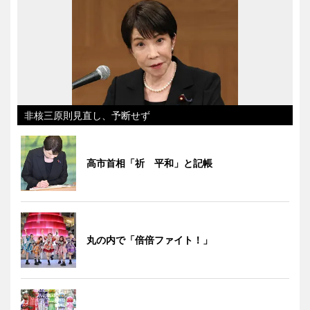
非核三原則見直し、予断せず
高市首相「祈 平和」と記帳
丸の内で「倍倍ファイト！」