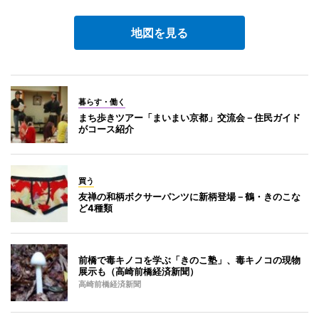
地図を見る
暮らす・働く
まち歩きツアー「まいまい京都」交流会－住民ガイド
がコース紹介
買う
友禅の和柄ボクサーパンツに新柄登場－鶴・きのこな
ど4種類
前橋で毒キノコを学ぶ「きのこ塾」、毒キノコの現物
展示も（高崎前橋経済新聞）
高崎前橋経済新聞