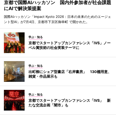
京都で国際AIハッカソン 国内外参加者が社会課題
にAIで解決策提案
国際AIハッカソン「Impact Kyoto 2026：日本の未来のためのエージェ
ント型AI」が7月4日、京都市下京区御幸町 で開かれた。
学ぶ・知る
京都でスタートアップカンファレンス「IVS」ノー
ベル賞技術の社会実装テーマに
学ぶ・知る
出町柳にシェア型書店「右岸書房」 130棚用意、
雑貨・作品展示も
学ぶ・知る
京都でスタートアップカンファレンス「IVS」 新
たな交流企画「闇市」も