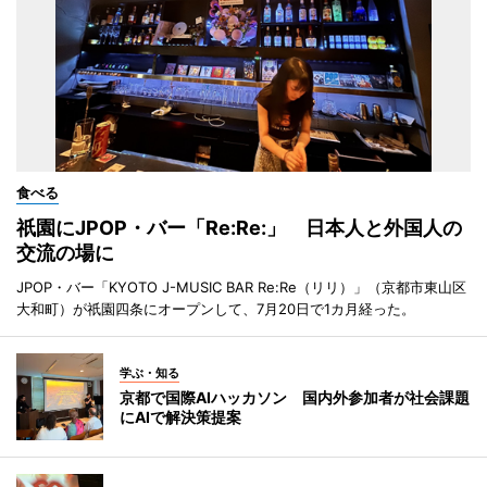
食べる
祇園にJPOP・バー「Re:Re:」 日本人と外国人の
交流の場に
JPOP・バー「KYOTO J-MUSIC BAR Re:Re（リリ）」（京都市東山区
大和町）が祇園四条にオープンして、7月20日で1カ月経った。
学ぶ・知る
京都で国際AIハッカソン 国内外参加者が社会課題
にAIで解決策提案