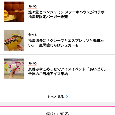
食べる
進々堂とベンジャミン ステーキハウスがコラボ
祇園祭限定バーガー販売
食べる
祇園四条に「クレープとエスプレッソと鴨川沿
い」 生黒糖わらびシュガーも
食べる
京都みやこめっせでアイスイベント「あいぱく」
全国のご当地アイス集結
もっと見る
学ぶ・知る