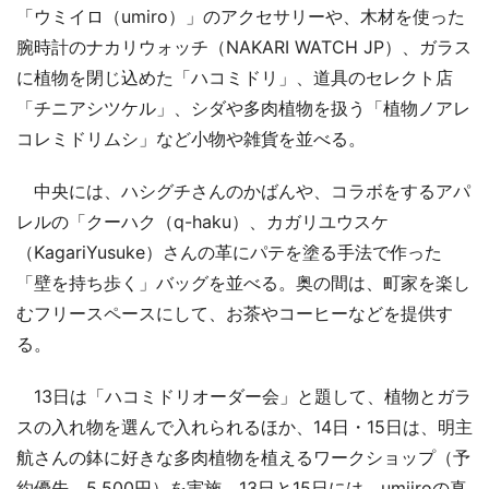
「ウミイロ（umiro）」のアクセサリーや、木材を使った
腕時計のナカリウォッチ（NAKARI WATCH JP）、ガラス
に植物を閉じ込めた「ハコミドリ」、道具のセレクト店
「チニアシツケル」、シダや多肉植物を扱う「植物ノアレ
コレミドリムシ」など小物や雑貨を並べる。
中央には、ハシグチさんのかばんや、コラボをするアパ
レルの「クーハク（q-haku）、カガリユウスケ
（KagariYusuke）さんの革にパテを塗る手法で作った
「壁を持ち歩く」バッグを並べる。奥の間は、町家を楽し
むフリースペースにして、お茶やコーヒーなどを提供す
る。
13日は「ハコミドリオーダー会」と題して、植物とガラ
スの入れ物を選んで入れられるほか、14日・15日は、明主
航さんの鉢に好きな多肉植物を植えるワークショップ（予
約優先、5,500円）を実施。13日と15日には、umiiroの真