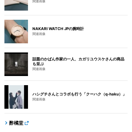
関連画像
NAKARI WATCH JPの腕時計
関連画像
話題のかばん作家の一人、カガリユウスケさんの商品
も並ぶ
関連画像
ハシグチさんとコラボも行う「クーハク（q-haku）」
関連画像
酢橘堂