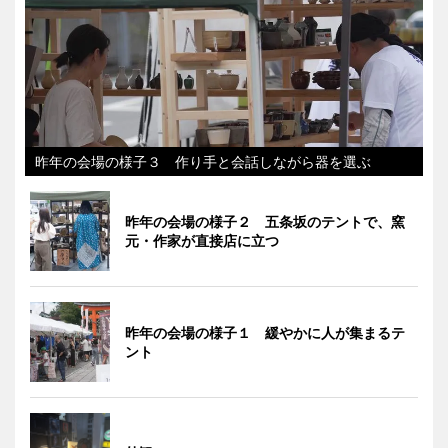
昨年の会場の様子３ 作り手と会話しながら器を選ぶ
昨年の会場の様子２ 五条坂のテントで、窯
元・作家が直接店に立つ
昨年の会場の様子１ 緩やかに人が集まるテ
ント