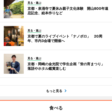
見る・遊ぶ
京都・泉涌寺で夏休み親子文化体験 開山800年遠
忌記念、絵本作りなど
見る・遊ぶ
京都で夏のライブイベント「ナノボロ」 20周
年、市内3会場で開催へ
見る・遊ぶ
京都・岡崎の金光院で学生企画「蛍の宵まつり」
落語やホタル鑑賞楽しむ
もっと見る
食べる