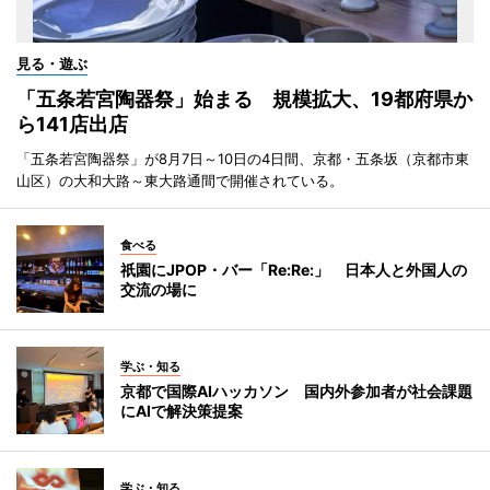
見る・遊ぶ
「五条若宮陶器祭」始まる 規模拡大、19都府県か
ら141店出店
「五条若宮陶器祭」が8月7日～10日の4日間、京都・五条坂（京都市東
山区）の大和大路～東大路通間で開催されている。
食べる
祇園にJPOP・バー「Re:Re:」 日本人と外国人の
交流の場に
学ぶ・知る
京都で国際AIハッカソン 国内外参加者が社会課題
にAIで解決策提案
学ぶ・知る