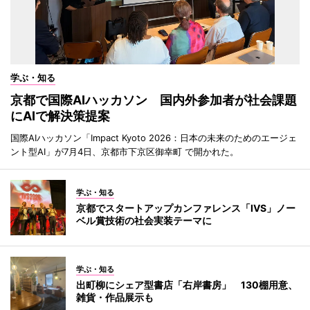
学ぶ・知る
京都で国際AIハッカソン 国内外参加者が社会課題
にAIで解決策提案
国際AIハッカソン「Impact Kyoto 2026：日本の未来のためのエージェ
ント型AI」が7月4日、京都市下京区御幸町 で開かれた。
学ぶ・知る
京都でスタートアップカンファレンス「IVS」ノー
ベル賞技術の社会実装テーマに
学ぶ・知る
出町柳にシェア型書店「右岸書房」 130棚用意、
雑貨・作品展示も