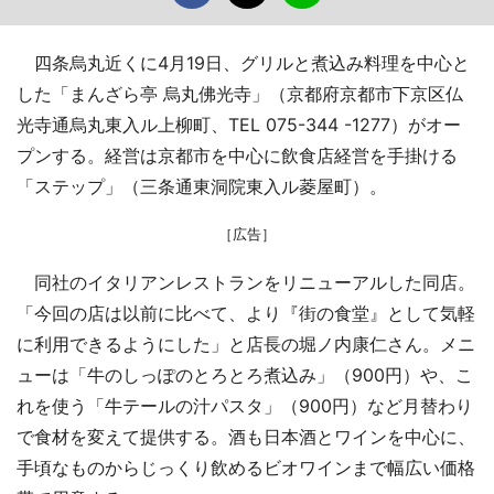
四条烏丸近くに4月19日、グリルと煮込み料理を中心と
した「まんざら亭 烏丸佛光寺」（京都府京都市下京区仏
光寺通烏丸東入ル上柳町、TEL 075-344 -1277）がオー
プンする。経営は京都市を中心に飲食店経営を手掛ける
「ステップ」（三条通東洞院東入ル菱屋町）。
［広告］
同社のイタリアンレストランをリニューアルした同店。
「今回の店は以前に比べて、より『街の食堂』として気軽
に利用できるようにした」と店長の堀ノ内康仁さん。メニ
ューは「牛のしっぽのとろとろ煮込み」（900円）や、こ
れを使う「牛テールの汁パスタ」（900円）など月替わり
で食材を変えて提供する。酒も日本酒とワインを中心に、
手頃なものからじっくり飲めるビオワインまで幅広い価格