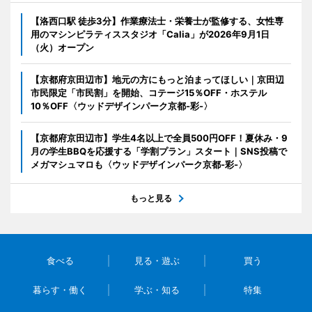
【洛西口駅 徒歩3分】作業療法士・栄養士が監修する、女性専
用のマシンピラティススタジオ「Calia」が2026年9月1日
（火）オープン
【京都府京田辺市】地元の方にもっと泊まってほしい｜京田辺
市民限定「市民割」を開始、コテージ15％OFF・ホステル
10％OFF〈ウッドデザインパーク京都-彩-〉
【京都府京田辺市】学生4名以上で全員500円OFF！夏休み・9
月の学生BBQを応援する「学割プラン」スタート｜SNS投稿で
メガマシュマロも〈ウッドデザインパーク京都-彩-〉
もっと見る
食べる
見る・遊ぶ
買う
暮らす・働く
学ぶ・知る
特集