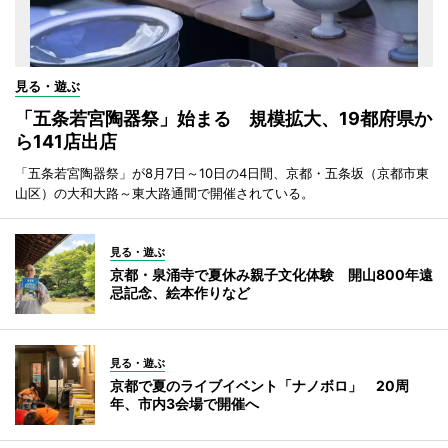
見る・遊ぶ
「五条若宮陶器祭」始まる 規模拡大、19都府県か
ら141店出店
「五条若宮陶器祭」が8月7日～10日の4日間、京都・五条坂（京都市東
山区）の大和大路～東大路通間で開催されている。
見る・遊ぶ
京都・泉涌寺で夏休み親子文化体験 開山800年遠
忌記念、絵本作りなど
見る・遊ぶ
京都で夏のライブイベント「ナノボロ」 20周
年、市内3会場で開催へ