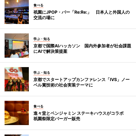
食べる
祇園にJPOP・バー「Re:Re:」 日本人と外国人の
交流の場に
学ぶ・知る
京都で国際AIハッカソン 国内外参加者が社会課題
にAIで解決策提案
学ぶ・知る
京都でスタートアップカンファレンス「IVS」ノー
ベル賞技術の社会実装テーマに
食べる
進々堂とベンジャミン ステーキハウスがコラボ
祇園祭限定バーガー販売