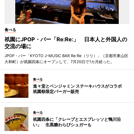
食べる
祇園にJPOP・バー「Re:Re:」 日本人と外国人の
交流の場に
JPOP・バー「KYOTO J-MUSIC BAR Re:Re（リリ）」（京都市東山区
大和町）が祇園四条にオープンして、7月20日で1カ月経った。
食べる
進々堂とベンジャミン ステーキハウスがコラボ
祇園祭限定バーガー販売
食べる
祇園四条に「クレープとエスプレッソと鴨川沿
い」 生黒糖わらびシュガーも