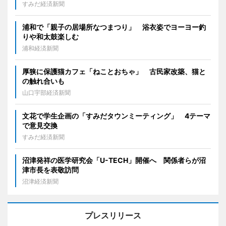
すみだ経済新聞
浦和で「親子の居場所なつまつり」 浴衣姿でヨーヨー釣
りや和太鼓楽しむ
浦和経済新聞
厚狭に保護猫カフェ「ねことおちゃ」 古民家改築、猫と
の触れ合いも
山口宇部経済新聞
文花で学生企画の「すみだタウンミーティング」 4テーマ
で意見交換
すみだ経済新聞
沼津発祥の医学研究会「U-TECH」開催へ 関係者らが沼
津市長を表敬訪問
沼津経済新聞
プレスリリース