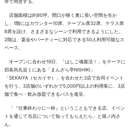
帯で用意する。
店舗面積は約80坪。間口が狭く奥に長い空間を生か
し、1階にはカウンター10席、テーブル席32席、テラス席
8席を設け、さまざまなシーンで利用できるようにした。
2階は、宴会やパーティーに対応できる50人利用可能なス
ペース。
オープンに合わせ19日、「はしご魂復活！」をテーマに
四条烏丸近くにある「まんざら亭NISHIKI」
「SEKAIYA（セカイヤ）」を合わせた3店で合同イベント
を行う。3店舗のいずれかで5,000円以上の利用客に、3店
舗で食べ・飲み放題できるパスを進呈。
「『仕事終わりに一杯』ということもできる店。イベン
トを通じて当店について知ってもらえたら」と堀ノ内さ
ん。