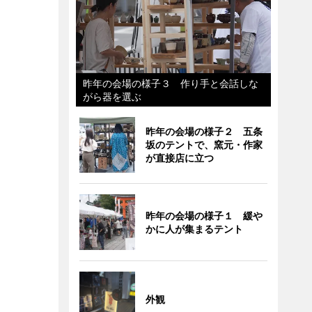
昨年の会場の様子３ 作り手と会話しな
がら器を選ぶ
昨年の会場の様子２ 五条
坂のテントで、窯元・作家
が直接店に立つ
昨年の会場の様子１ 緩や
かに人が集まるテント
外観