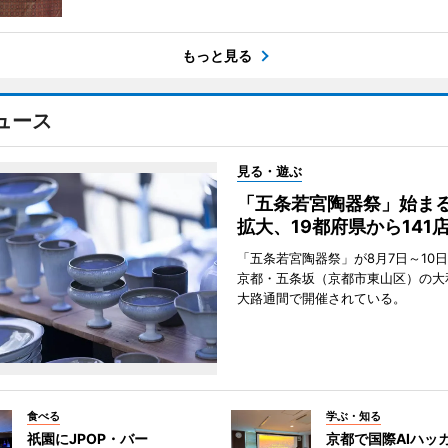
もっと見る
ュース
見る・遊ぶ
「五条若宮陶器祭」始ま
拡大、19都府県から141
「五条若宮陶器祭」が8月7日～10
京都・五条坂（京都市東山区）の大
大路通間で開催されている。
食べる
学ぶ・知る
祇園にJPOP・バー
京都で国際AIハッ