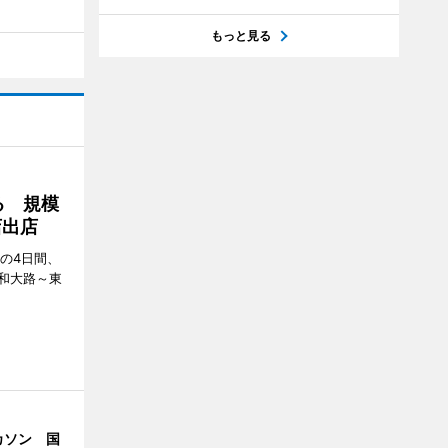
もっと見る
る 規模
店出店
日の4日間、
和大路～東
カソン 国