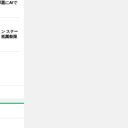
題にAIで
ン ステー
 祇園祭限