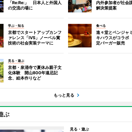
「Re:Re:」 日本人と外国人
内外参加者が社会課
の交流の場に
解決策提案
学ぶ・知る
食べる
京都でスタートアップカンフ
進々堂とベンジャミ
ァレンス「IVS」ノーベル賞
キハウスがコラボ
技術の社会実装テーマに
定バーガー販売
見る・遊ぶ
京都・泉涌寺で夏休み親子文
化体験 開山800年遠忌記
念、絵本作りなど
もっと見る
遊ぶ
見る・遊ぶ