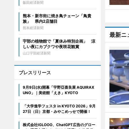
飯田経済新聞
熊本・新市街に焼き鳥チェーン「鳥貴
族」 県内2店舗目
熊本経済新聞
最新ニ
宇部の植物館で「夏休み特別企画」 涼
しい夜にカブクワや夜咲花観賞
山口宇部経済新聞
プレスリリース
9月9日(水)開幕「宇野亞喜良展 AQUIRAX
UNO」｜美術館「えき」KYOTO
「大学進学フェスタ in KYOTO 2026」9月
27日（日）京都・みやこめっせで開催！
株式会社IGLOOO、ChatGPT広告のグロー