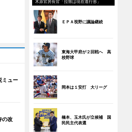
木原官房長官「拉致は現在進行形」
ＥＰＡ視野に議論継続
東海大甲府が２回戦へ 高
校野球
説ミュー
岡本は１安打 大リーグ
橋本、玉木氏が立候補 国
寺の改
民民主代表選