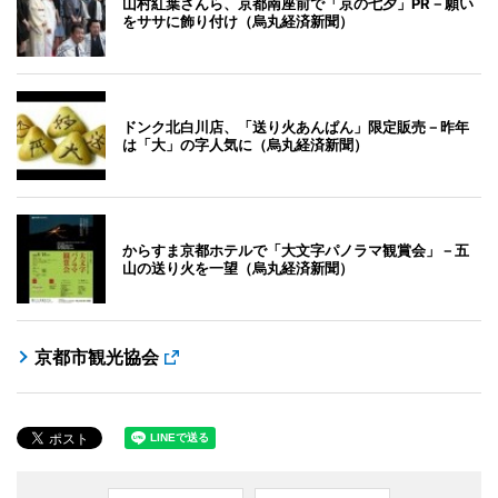
山村紅葉さんら、京都南座前で「京の七夕」PR－願い
をササに飾り付け（烏丸経済新聞）
ドンク北白川店、「送り火あんぱん」限定販売－昨年
は「大」の字人気に（烏丸経済新聞）
からすま京都ホテルで「大文字パノラマ観賞会」－五
山の送り火を一望（烏丸経済新聞）
京都市観光協会