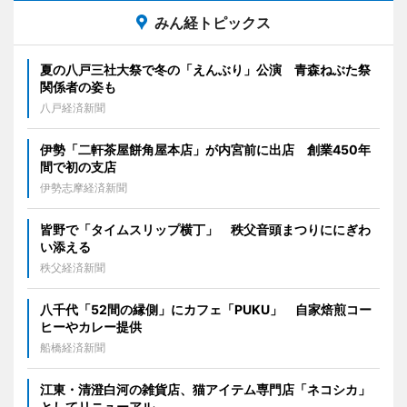
みん経トピックス
夏の八戸三社大祭で冬の「えんぶり」公演 青森ねぶた祭
関係者の姿も
八戸経済新聞
伊勢「二軒茶屋餅角屋本店」が内宮前に出店 創業450年
間で初の支店
伊勢志摩経済新聞
皆野で「タイムスリップ横丁」 秩父音頭まつりににぎわ
い添える
秩父経済新聞
八千代「52間の縁側」にカフェ「PUKU」 自家焙煎コー
ヒーやカレー提供
船橋経済新聞
江東・清澄白河の雑貨店、猫アイテム専門店「ネコシカ」
としてリニューアル