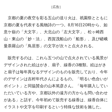
［広告］
京都の夏の夜空を彩る五山の送り火は、祇園祭とともに
京都の夏を代表する風物詩の一つ。8月16日20時から、如
意ケ嶽の「大文字」、大北山の「左大文字」、松ヶ崎西
山・東山の「妙・法」、西賀茂船山の「船形」、及び嵯峨
曼荼羅山の「鳥居形」の文字が次々と点火される。
販売するのは、これら五つの山で点火されている風景が
デザインされた絵はがき、扇子、線香の3種類。絵はがき
と扇子は毎年異なるデザインのものを販売しており、今年
のデザインは吉村年代さんによるもの。「明るい色合いが
ポイント」と同協賛会の山本篤彦さん。「毎年購入してい
ただいている方や、京都以外の遠方の方からも問い合わせ
がある」と話す。今年初めて販売する線香は、線香自体に
イラストや文字を印刷するという特殊な技術を施した。