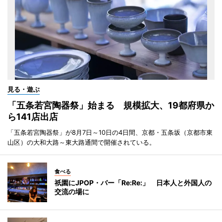
見る・遊ぶ
「五条若宮陶器祭」始まる 規模拡大、19都府県か
ら141店出店
「五条若宮陶器祭」が8月7日～10日の4日間、京都・五条坂（京都市東
山区）の大和大路～東大路通間で開催されている。
食べる
祇園にJPOP・バー「Re:Re:」 日本人と外国人の
交流の場に