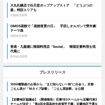
大丸札幌店で任天堂ポップアップストア 「どうぶつの
森」特設エリアも
札幌経済新聞
OMO5函館で「函館夜景の日」 手回しオルガンで野外劇
テーマ曲
函館経済新聞
香港・九龍塘に韓国料理店「Social」 韓国定番料理を現
代風に
香港経済新聞
プレスリリース
1000種類超のお茶から、“まだ知らない一杯”に出会う。京都・
ごえん茶が「16タイプ診断」「ごえん茶診断」を公開
【近畿地区協議会】（開催報告）応募183チームから近畿代表2
チームが決定！「第4回全国高校生政策甲子園」近畿地区予選を