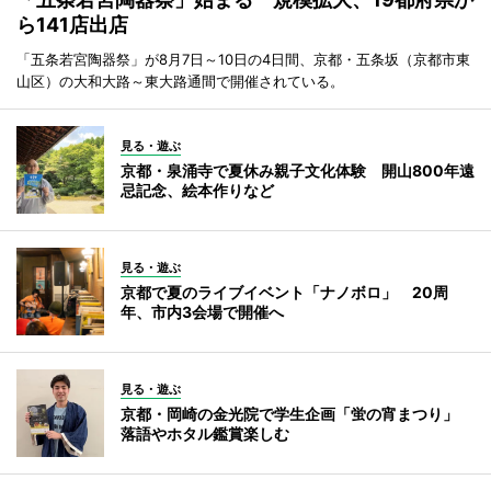
ら141店出店
「五条若宮陶器祭」が8月7日～10日の4日間、京都・五条坂（京都市東
山区）の大和大路～東大路通間で開催されている。
見る・遊ぶ
京都・泉涌寺で夏休み親子文化体験 開山800年遠
忌記念、絵本作りなど
見る・遊ぶ
京都で夏のライブイベント「ナノボロ」 20周
年、市内3会場で開催へ
見る・遊ぶ
京都・岡崎の金光院で学生企画「蛍の宵まつり」
落語やホタル鑑賞楽しむ