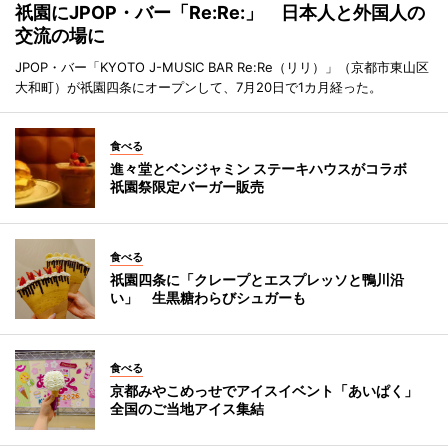
祇園にJPOP・バー「Re:Re:」 日本人と外国人の
交流の場に
JPOP・バー「KYOTO J-MUSIC BAR Re:Re（リリ）」（京都市東山区
大和町）が祇園四条にオープンして、7月20日で1カ月経った。
食べる
進々堂とベンジャミン ステーキハウスがコラボ
祇園祭限定バーガー販売
食べる
祇園四条に「クレープとエスプレッソと鴨川沿
い」 生黒糖わらびシュガーも
食べる
京都みやこめっせでアイスイベント「あいぱく」
全国のご当地アイス集結