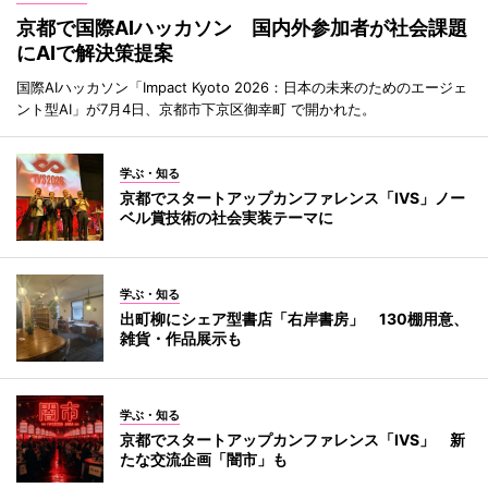
京都で国際AIハッカソン 国内外参加者が社会課題
にAIで解決策提案
国際AIハッカソン「Impact Kyoto 2026：日本の未来のためのエージェ
ント型AI」が7月4日、京都市下京区御幸町 で開かれた。
学ぶ・知る
京都でスタートアップカンファレンス「IVS」ノー
ベル賞技術の社会実装テーマに
学ぶ・知る
出町柳にシェア型書店「右岸書房」 130棚用意、
雑貨・作品展示も
学ぶ・知る
京都でスタートアップカンファレンス「IVS」 新
たな交流企画「闇市」も