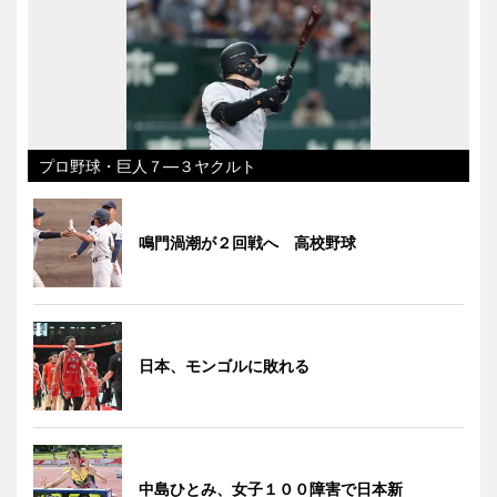
プロ野球・巨人７―３ヤクルト
鳴門渦潮が２回戦へ 高校野球
日本、モンゴルに敗れる
中島ひとみ、女子１００障害で日本新