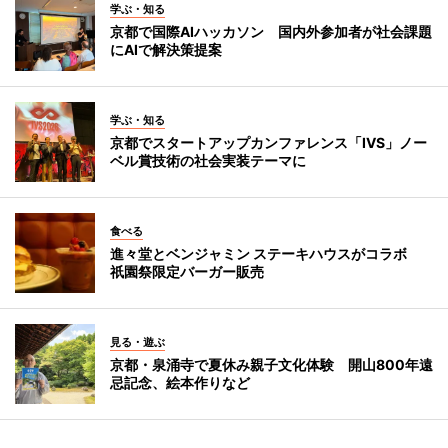
学ぶ・知る
京都で国際AIハッカソン 国内外参加者が社会課題
にAIで解決策提案
学ぶ・知る
京都でスタートアップカンファレンス「IVS」ノー
ベル賞技術の社会実装テーマに
食べる
進々堂とベンジャミン ステーキハウスがコラボ
祇園祭限定バーガー販売
見る・遊ぶ
京都・泉涌寺で夏休み親子文化体験 開山800年遠
忌記念、絵本作りなど