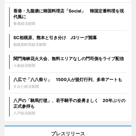
香港・九龍塘に韓国料理店「Social」 韓国定番料理を現
代風に
香港経済新聞
SC相模原、熊本と引き分け J3リーグ開幕
相模原町田経済新聞
関門海峡花火大会、無料エリアなしの門司側をライブ配信
小倉経済新聞
八広で「八八祭り」 1500人が提灯行列、多幸アートも
すみだ経済新聞
八戸の「騎馬打毬」、若手騎手の姿勇ましく 20年ぶりの
正式参拝も
八戸経済新聞
プレスリリース