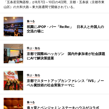
「五条若宮陶器祭」が8月7日～10日の4日間、京都・五条坂（京都市東
山区）の大和大路～東大路通間で開催されている。
食べる
祇園にJPOP・バー「Re:Re:」 日本人と外国人の
交流の場に
学ぶ・知る
京都で国際AIハッカソン 国内外参加者が社会課題
にAIで解決策提案
学ぶ・知る
京都でスタートアップカンファレンス「IVS」ノー
ベル賞技術の社会実装テーマに
食べる
進々堂とベンジャミン ステーキハウスがコラボ