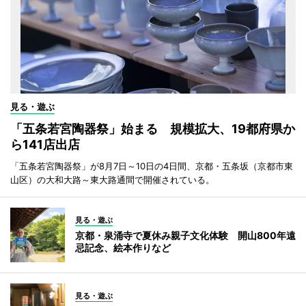
見る・遊ぶ
「五条若宮陶器祭」始まる 規模拡大、19都府県か
ら141店出店
「五条若宮陶器祭」が8月7日～10日の4日間、京都・五条坂（京都市東
山区）の大和大路～東大路通間で開催されている。
見る・遊ぶ
京都・泉涌寺で夏休み親子文化体験 開山800年遠
忌記念、絵本作りなど
見る・遊ぶ