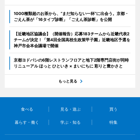
1000種類超のお茶から、“まだ知らない一杯”に出会う。京都・
ごえん茶が「16タイプ診断」「ごえん茶診断」を公開
【近畿地区協議会】（開催報告）応募183チームから近畿代表2
チームが決定！「第4回全国高校生政策甲子園」近畿地区予選を
神戸市会本会議場で開催
京都ヨドバシの6階レストランフロアと地下2階専門店街が同時
リニューアル ほっと ひといき × まいにちに 彩りと豊かさと
もっと見る
食べる
見る・遊ぶ
買う
暮らす・働く
学ぶ・知る
特集